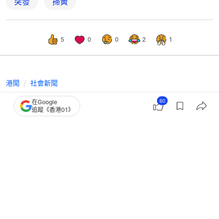
突發
掃黃
5
0
0
2
1
港聞
社會新聞
懲教員涉捅穿囚友直腸 懲教主任跟上
60
在Google
追蹤《香港01》
級指示 調查已定事件屬輕微