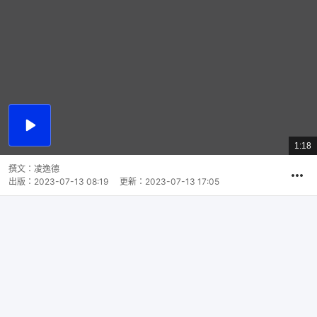
播
放
1:18
總
影
共
片
時
撰文：
凌逸德
間
出版：
2023-07-13 08:19
更新：
2023-07-13 17:05