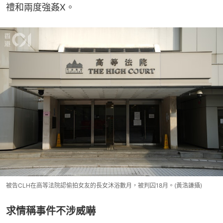
禮和兩度強姦X。
被告CLH在高等法院認偷拍女友的長女沐浴數月，被判囚18月。(黃浩謙攝)
求情稱事件不涉威嚇