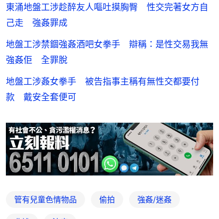
東涌地盤工涉趁醉友人嘔吐摸胸臀 性交完著女方自
己走 強姦罪成
地盤工涉禁錮強姦酒吧女拳手 辯稱：是性交易我無
強姦佢 全罪脫
地盤工涉姦女拳手 被告指事主稱有無性交都要付
款 戴安全套便可
管有兒童色情物品
偷拍
強姦/迷姦