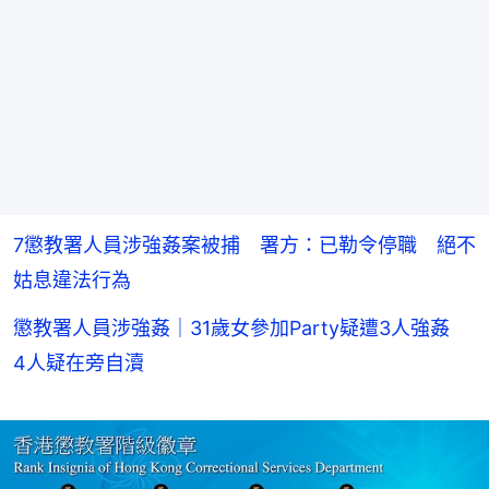
7懲教署人員涉強姦案被捕 署方：已勒令停職 絕不
姑息違法行為
懲教署人員涉強姦｜31歲女參加Party疑遭3人強姦
4人疑在旁自瀆