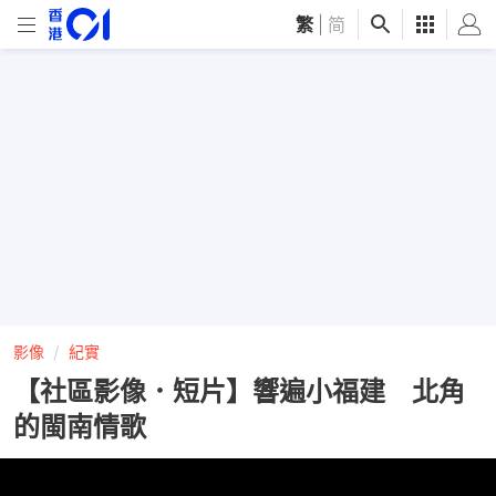
繁
|
简
影像
紀實
【社區影像．短片】響遍小福建 北角
的閩南情歌