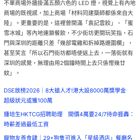
不單商場外牆掛滿五顏六色的 LED 燈，視覺上有內地
商場的既視感，加上商場「材料同建築師都係來自大
陸」。更重要的是，這裡曾開滿「袁記雲餃」、「蜜
雪冰城」等內地連鎖餐飲，不少街坊更開玩笑指，石
門與深圳的距離只差「幾部電雞和拆掉路邊圍欄」，
甚至笑言「所以石門街坊都唔使返上去，一落街就有
深圳的感覺，無理由用2個鐘時間上去只係慳幾廿
蚊」。
DSE放榜2026｜8大搶人才!港大設8000萬獎學金
超級狀元或獲100萬
鍾培生HKTCG招聘助理 開價4萬要24/7待命捱轟：
時薪差過最低工資
寵物友善食肆｜29+狗隻可進入「星級酒店」餐廳名