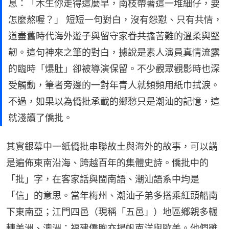
息：「木生你走得這麼早，南枝帶著這一堆細仔，要
怎麼熬喔？」 短短一句對白，沒有怨懟、只有共情，
道盡舊時代海外遊子與留守家眷共擔苦難的溫柔與堅
韌。這句神來之筆的對白，據說是素人演員真情流露
的臨時「爆肚」卻被導演保留。不少觀眾觀影時也深
受觸動，筆者旁邊的一對年青人就頻頻用紙巾拭淚。
不過，如果以為僑批承載的鄉愁只是潮汕的記憶，這
就淺讀了僑批。
其實銀幕中一紙僑批串聯故土與海外的故事，可以講
是遍佈東南沿海、跨越百年的集體史詩。僑批中的
「批」字，在客家話與閩南語、潮汕語系中均是
「信」的意思。當年梅州、潮汕子弟多搭乘紅頭船南
下東南亞；江門四邑（現稱「五邑」）地區鄉親多輾
轉美洲、澳洲；福建僑胞亦揚帆南洋與歐美。他們雖