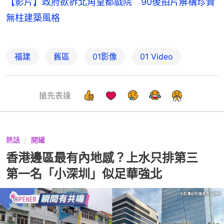
【影片】政府欲拆北角皇都戲院 90後拍片解構珍貴
無柱建築風格
福建
舊區
01影像
01 Video
搶先表達
熱話
開罐
香港邊區最有內地感？上水只排第三
第一名「小深圳」似足華強北