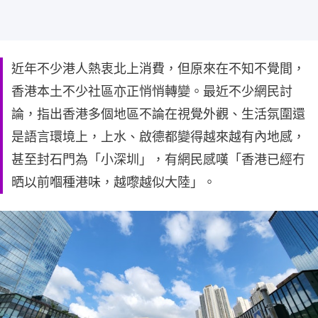
近年不少港人熱衷北上消費，但原來在不知不覺間，
香港本土不少社區亦正悄悄轉變。最近不少網民討
論，指出香港多個地區不論在視覺外觀、生活氛圍還
是語言環境上，上水、啟德都變得越來越有內地感，
甚至封石門為「小深圳」，有網民感嘆「香港已經冇
晒以前嗰種港味，越嚟越似大陸」。