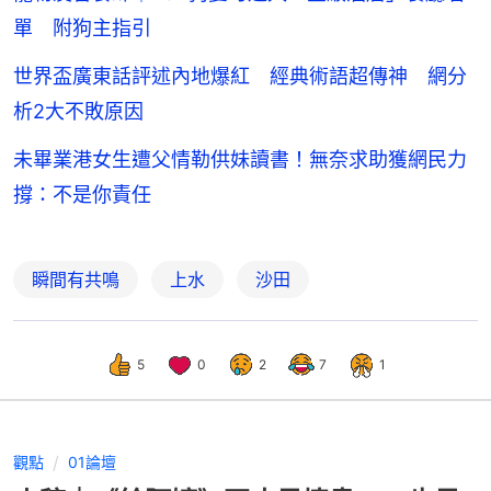
單 附狗主指引
世界盃廣東話評述內地爆紅 經典術語超傳神 網分
析2大不敗原因
未畢業港女生遭父情勒供妹讀書！無奈求助獲網民力
撐：不是你責任
瞬間有共鳴
上水
沙田
5
0
2
7
1
觀點
01論壇