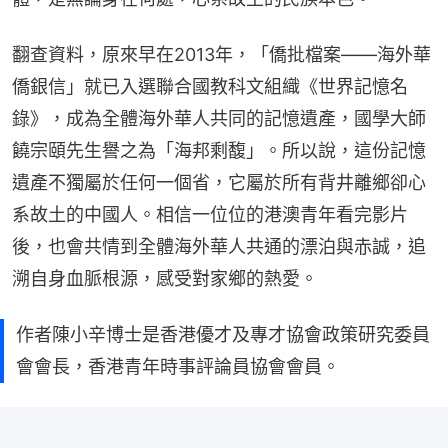
翻查資料，原來早在2013年，「僑批檔案——海外華
僑銀信」就已入選聯合國教科文組織《世界記憶名
錄》，成為全體海外華人共同的記憶遺產，國學大師
饒宗頤先生譽之為「海邦剩馥」。所以說，這份記憶
遺產不獨屬於任何一個省，它屬於所有背井離鄉卻心
系故土的中國人。相信一位位的港澳青年看完影片
後，也會共情到全體海外華人共通的漂泊與赤誠，追
溯自身血脈根源，感受對家鄉的熱愛。
作者陳小辛博士是香港優才及專才協會政策研究委員
會會長，香港青年時事評論員協會會員。