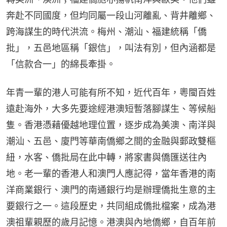
奔赴不同國度，但均同屬一段山河離亂、背井離鄉、
跨海謀生的時代洪流。梅州、潮汕、福建統稱「僑
批」，五邑地區稱「銀信」，叫法有別，但內涵都是
「信款合一」的綿長牽掛。
年青一輩的港人可能有所不知，近代百年，粵閩百姓
遠赴海外，大多先要途經港澳短暫落腳謀生、等候船
隻。香港憑藉優越地理位置，逐步成為美澳、南洋與
潮汕、五邑、廈門等華南僑鄉之間的金融與郵政雙樞
紐，水客、僑批局在此中轉，將家書與僑匯送往內
地。老一輩的香港人和澳門人應記得，當年香港的南
洋商業銀行、澳門的南通銀行均是辦理僑批生意的主
要銀行之一。這段歷史，共同組成僑批檔案，成為港
澳祖輩親歷的歲月記憶。港澳與內地僑鄉，自百年前