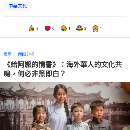
中華文化
9
0
1
2
1
國際
國際分析
《給阿嬤的情書》：海外華人的文化共
鳴，何必非黑即白？