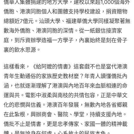
僑華人集體捐建的地方大學，建校以來超1,000個海外
僑胞、港澳同胞個人和團體支持學校建設，捐資贈物
總額近7億元。汕頭大學、福建華僑大學同樣凝聚著無
數海外僑胞、港澳同胞的深情。從一紙銀信接濟家
庭，到斥資辦學造福一方學子，內裏始終是刻在骨子
裏的飲水思源。
這樣看來，《給阿嬤的情書》這套戲不也是當代港澳
青年生動通俗的家族歷史教材麼？年青人讀懂僑批內
涵，也就逐漸理解了港澳與內地百年來血脈相連的命
運與共。電影中淑柔與南枝的共情包容，正是中華文
化的悲憫與信義。港澳百年發展，無數內地各省鄉親
在此紮根，興辦商會、醫院、學堂，持續支援內地。
僑批不止是情書，更是忠孝傳家、家國一體的精神載
體，是無論身在何處，心系故土的民族本色。