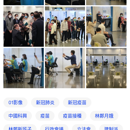
01影像
新冠肺炎
新冠疫苗
中國科興
疫苗
疫苗接種
林鄭月娥
林鄭新班子
行政會議
立法會
建制派