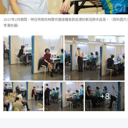
2021年2月期間，時任特首的林鄭月娥接種首款抵港的新冠肺炎疫苗。（資料圖片/
李澤彤攝）
+
8