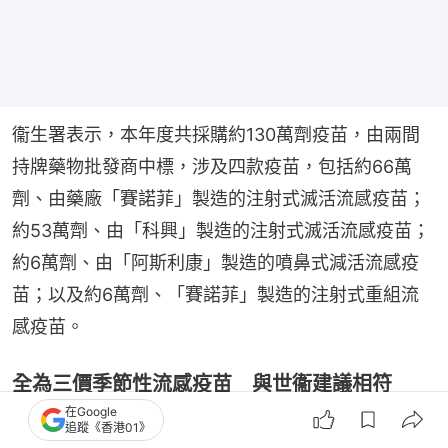
衞生署表示，本年度共採購約130萬劑疫苗，由兩間
持牌藥物批發商中標，涉及四款疫苗，包括約66萬
劑、由藥廠「賽諾菲」製造的注射式滅活流感疫苗；
約53萬劑、由「科興」製造的注射式滅活流感疫苗；
約6萬劑、由「阿斯利康」製造的噴鼻式減活流感疫
苗；以及約6萬劑、「賽諾菲」製造的注射式重組流
感疫苗。
全為三價季節性流感疫苗 與世衞建議相符
在Google
衞生署指，全部均為疫苗可預防疾病科學委員會所建
追蹤《香港01》