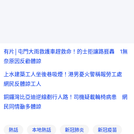
有片│屯門大雨救護車趕救命！的士拒讓路捱轟 1無
奈原因反勸體諒
上水建築工人坐後巷吸煙！港男憂火警稱報勞工處
網民反體諒工人
銅鑼灣比亞迪逆線剷行人路！司機疑載輪椅病患 網
民同情籲多體諒
熱話
本地熱話
新冠肺炎
新冠疫苗