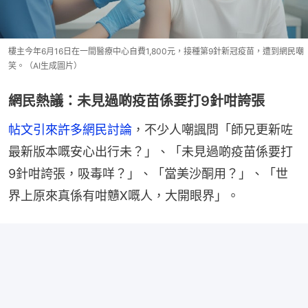
樓主今年6月16日在一間醫療中心自費1,800元，接種第9針新冠疫苗，遭到網民嘲
笑。（AI生成圖片）
網民熱議：未見過啲疫苗係要打9針咁誇張
帖文引來許多網民討論
，不少人嘲諷問「師兄更新咗
最新版本嘅安心出行未？」、「未見過啲疫苗係要打
9針咁誇張，吸毒咩？」、「當美沙酮用？」、「世
界上原來真係有咁戇X嘅人，大開眼界」。