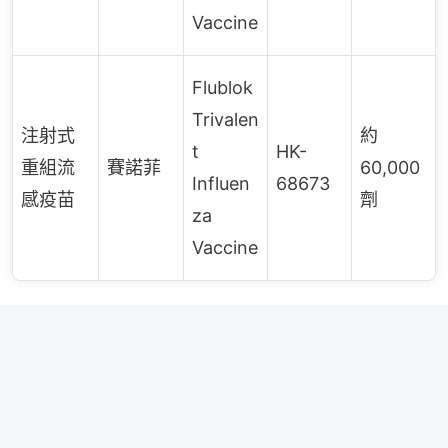
Vaccine
Flublok
Trivalen
注射式
約
t
HK-
重組流
賽諾菲
60,000
Influen
68673
感疫苗
劑
za
Vaccine