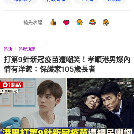
搶先表達
熱話
熱爆話題
打第9針新冠疫苗遭嘲笑！孝順港男爆內
情有洋葱：保護家105歲長者