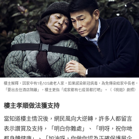
樓主解釋，因家中有1名105歲老人家，如果感染新冠病毒，為免傳染給家中長者，
「要出去住酒店隔離」，樓主更指「成家都有乜疫苗都打晒」。（《桃姐》劇照）
樓主孝順做法獲支持
當知道樓主情況後，網民風向大逆轉，許多人都留言
表示讚賞及支持，「明白你難處」、「明呀，祝你哋
都身體健康」、「加油呀，你做你認為正確保護屋企