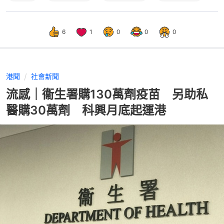
6
1
0
0
0
港聞
社會新聞
流感｜衞生署購130萬劑疫苗 另助私
醫購30萬劑 科興月底起運港