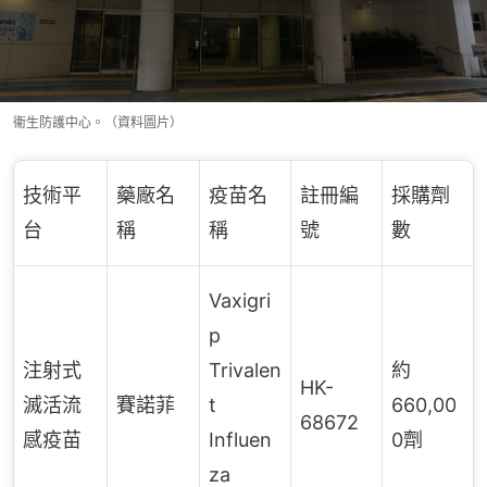
衞生防護中心。（資料圖片）
技術平
藥廠名
疫苗名
註冊編
採購劑
台
稱
稱
號
數
Vaxigri
p
注射式
Trivalen
約
HK-
滅活流
賽諾菲
t
660,00
68672
感疫苗
Influen
0劑
za