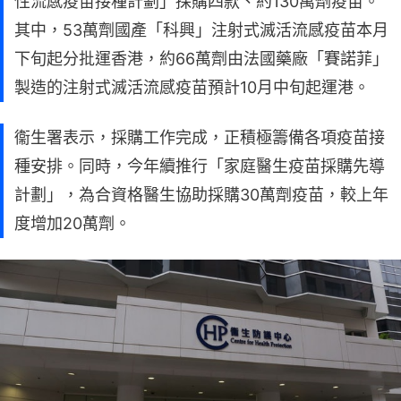
性流感疫苗接種計劃」採購四款、約130萬劑疫苗。
其中，53萬劑國產「科興」注射式滅活流感疫苗本月
下旬起分批運香港，約66萬劑由法國藥廠「賽諾菲」
製造的注射式滅活流感疫苗預計10月中旬起運港。
衞生署表示，採購工作完成，正積極籌備各項疫苗接
種安排。同時，今年續推行「家庭醫生疫苗採購先導
計劃」，為合資格醫生協助採購30萬劑疫苗，較上年
度增加20萬劑。