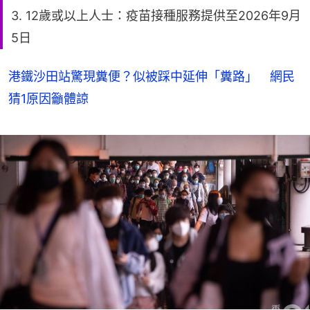
3. 12歲或以上人士：疫苗接種服務提供至2026年9月
5日
港鐵沙田站驚現糞便？似被踩中延伸「糞路」 網民
猜1原因籲體諒