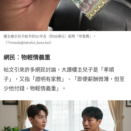
樓主展示兒子給予的50令吉（約99港元）紙幣「早餐費」。
（Threads@takaful_boss.bul）
網民︰物輕情義重
帖文引來許多網民討論，大讚樓主兒子是「孝順
子」，又指「證明有家教」、「即便薪酬微薄，但至
少他付錢，物輕情義重」。