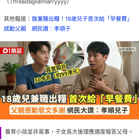
（Threads@lamlarryyyy）
其他報道：
做兼職出糧！18歲兒子首次給「早餐費」
感動父親　網民讚︰孝順子
養育小孩並非易事，子女長大後理應適度報答父母。