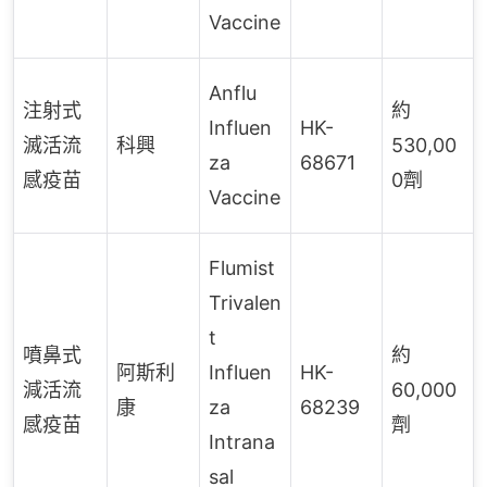
Vaccine
Anflu
注射式
約
Influen
HK-
滅活流
科興
530,00
za
68671
感疫苗
0劑
Vaccine
Flumist
Trivalen
t
噴鼻式
約
阿斯利
Influen
HK-
減活流
60,000
康
za
68239
感疫苗
劑
Intrana
sal