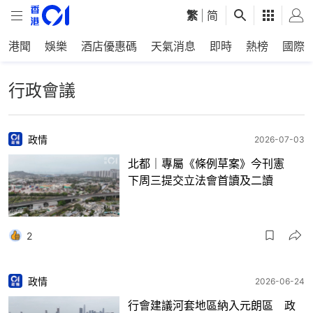
繁
|
简
港聞
娛樂
酒店優惠碼
天氣消息
即時
熱榜
國際
行政會議
政情
2026-07-03
北都｜專屬《條例草案》今刊憲
下周三提交立法會首讀及二讀
2
政情
2026-06-24
行會建議河套地區納入元朗區 政