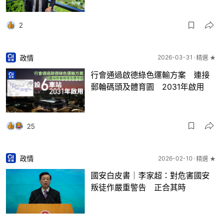
2
政情
2026-03-31
精選 ★
行會通過啟德綠色運輸方案 連接
郵輪碼頭及體育園 2031年啟用
25
政情
2026-02-10
精選 ★
國安白皮書｜李家超：對危害國安
叛徒作嚴重警告 正合其時