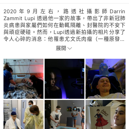
2020年9月左右，路透社攝影師Darrin
Zammit Lupi 透過他一家的故事，帶出了非新冠肺
炎病患與家屬們如何在動輒隔離、封醫院的不安下
與頑症硬碰。然而，Lupi透過新拍攝的相片分享了
令人心碎的消息：他罹患尤文氏肉瘤（一種原發性
骨癌）的獨女Rebecca，在2021年1月已撒手塵寰，
展開
結束了15年的人生。
小妮子熱愛跳舞，病時仍努力學習，希望他日以放
射治療技術幫助患者。她曾在15歲前趕及完成療程
獲批出院，在家中與父母及摯友慶祝生辰，未料兩
月後病情惡化再住院，然後就沒有再出來過......雖然
很難，但Lupi由愛女出生一直本能地拍攝她，她的
努力、痛苦與離開，都凝在相片中，讓她的生命長
留讀者心間。
攝影：Darrin Zammit Lupi／路透社
圖片編輯：周穎瑤