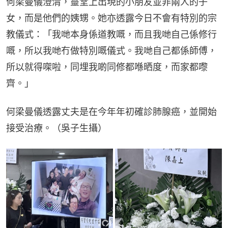
何梁曼儀澄清，靈堂上出現的小朋友並非兩人的子
女，而是他們的姨甥。她亦透露今日不會有特別的宗
教儀式：「我哋本身係道教嘅，而且我哋自己係修行
嘅，所以我哋冇做特別嘅儀式。我哋自己都係師傅，
所以就得㗎啦，同埋我啲同修都喺晒度，而家都嚟
齊。」
何梁曼儀透露丈夫是在今年年初確診肺腺癌，並開始
接受治療。（吳子生攝）