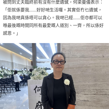
被問到丈夫臨終前有沒有什麼遺憾，何梁曼儀表示：
「佢就係要我……好好哋生活囉。其實佢冇乜遺憾，
因為我哋真係唔可以貪心。我哋已經……佢亦都可以
喺最後嘅時間同所有最愛嘅人道別、一齊，所以係好
感恩。」