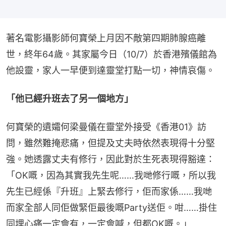
著名電影攝影師何寶榮上月因不敵第四期肺腺癌離
世，終年64歲。其家屬今日（10/7）於香港殯儀館為
他設靈，家人一早便到達靈堂打點一切，神情哀傷。
「他已經升班去了另一個地方」
何寶榮的遺孀何梁曼儀在靈堂外接受《香港01》訪
問，雖然難掩悲痛，但提及丈夫時依然表現得十分堅
強。她透露丈夫有修行，因此對於生死表現得豁達：
「OK嘅，因為其實我先生呢……我哋修行嘅，所以我
先生已經係『升班』上緊去修行，佢而家係……我哋
而家全部人同佢做緊佢最後嘅Party送佢。咁……掛住
同埋心痛一定會有，一定會喊，但都OK嘅。」