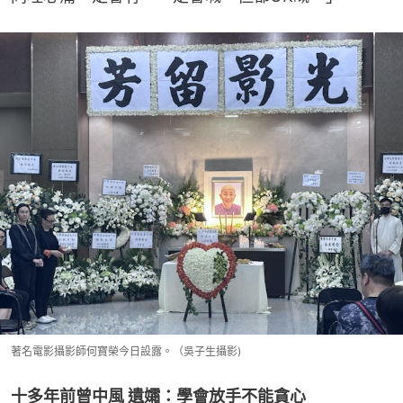
著名電影攝影師何寶榮今日設露。（吳子生攝影)
十多年前曾中風 遺孀：學會放手不能貪心