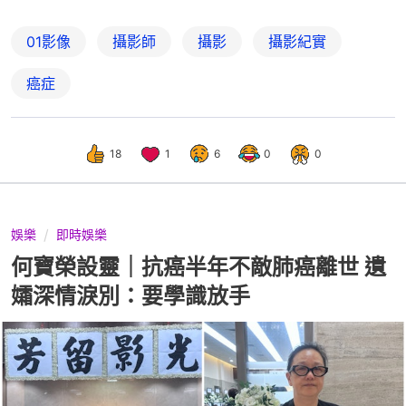
01影像
攝影師
攝影
攝影紀實
癌症
18
1
6
0
0
娛樂
即時娛樂
何寶榮設靈｜抗癌半年不敵肺癌離世 遺
孀深情淚別：要學識放手