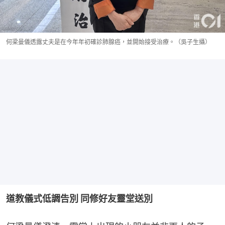
何梁曼儀透露丈夫是在今年年初確診肺腺癌，並開始接受治療。（吳子生攝）
道教儀式低調告別 同修好友靈堂送別