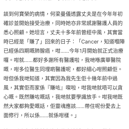
談到何寶榮的病情，何梁曼儀透露丈夫是在今年年初
確診並開始接受治療，同時她亦非常感謝醫護人員的
悉心照顧。她坦言，丈夫十多年前曾經中風，其實當
時已經是「賺了」回來的日子：「Cancer，知道嗰陣
已經係四期嘅肺腺癌，咁……今年1月開始就正式治療
囉。咁就……都好多謝所有醫護啦，我哋喺廣華醫院
嘅，咁多位醫生同埋啲醫護呢，都好細心咁照顧佢。
咁但係我哋知道，其實因為我先生佢十幾年前中過
風，其實佢而家係『賺咗』㗎啦，咁我哋就唔可以貪
心嘅。既然賺咗嘅話，我哋就要學識放手。咁我哋既
然大家都夠愛嘅話，佢靈魂應該……帶住呢份愛去上
面修行，所以係……就係咁樣。」