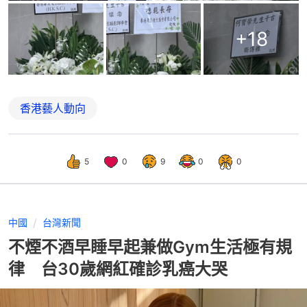
+
18
香港藝人動向
5
0
9
0
0
中國
台灣新聞
不煙不酒早睡早起兼做Gym生活極有規
律 台30歲網紅確診乳癌大哭