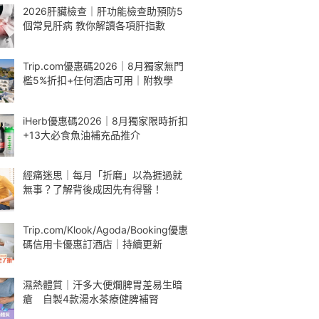
2026肝臟檢查｜肝功能檢查助預防5
個常見肝病 教你解讀各項肝指數
Trip.com優惠碼2026｜8月獨家無門
檻5%折扣+任何酒店可用｜附教學
iHerb優惠碼2026｜8月獨家限時折扣
+13大必食魚油補充品推介
經痛迷思｜每月「折磨」以為捱過就
無事？了解背後成因先有得醫！
Trip.com/Klook/Agoda/Booking優惠
碼信用卡優惠訂酒店｜持續更新
濕熱體質｜汗多大便爛脾胃差易生暗
瘡 自製4款湯水茶療健脾補腎