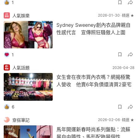
1
人氣娛樂
2026-01-30
精選 ★
Sydney Sweeney創內衣品牌親自
性感代言 宣傳照狂騷傲人上圍
1
人氣話題
2026-04-28
女生會在夜市買內衣嗎？網揭極驚
人營收 他賣6年負債還清買2豪宅
6
穿搭筆記
2026-02-06
精選 ★
馬年開運新春時尚系列盤點：流蘇
展自由隨性、馬形配飾展個性