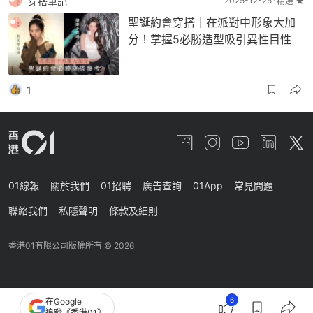
穿搭筆記
2025-12-25
精選 ★
聖誕約會穿搭｜在派對中形象大加
分！掌握5必勝造型吸引異性目性
1
01線報
關於我們
01招聘
廣告查詢
01App
常見問題
聯絡我們
私隱聲明
條款及細則
香港01有限公司版權所有 ©
2026
6
在Google
追蹤《香港01》