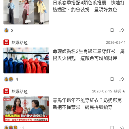
日系春季搭配4類色系推薦 快速打
造通勤、約會裝扮 呈現好氣色
3
熱爆話題
2026-02-11
命理師點名3生肖過年忌穿紅衫 屬
鼠與火相剋 這顏色可增加財運
4
熱爆話題
2026-02-15
精選 ★
赤馬年過年不能穿紅衣？奶奶怒罵
新抱不懂禁忌 網民撐繼續穿
13