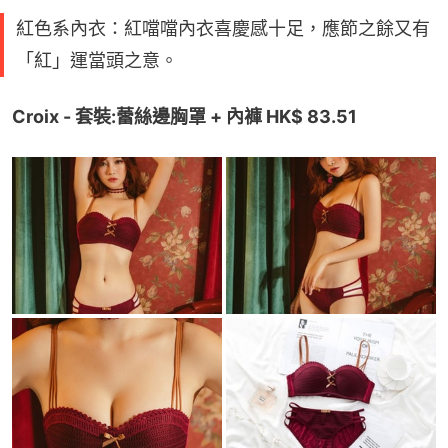
紅色系內衣：紅噹噹內衣喜慶感十足，應節之餘又有
「紅」運當頭之意。
Croix - 套裝:蕾絲邊胸罩 + 內褲 HK$ 83.51