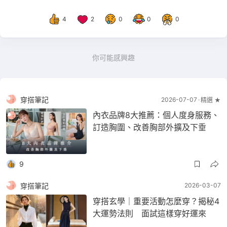
4
2
0
0
0
你可能感興趣
穿搭筆記
2026-07-07
精選 ★
內衣品牌8大推薦：個人度身服務、
訂造胸圍、改善胸部外擴及下垂
9
穿搭筆記
2026-03-07
穿搭玄學｜重要活動怎麼穿？揭秘4
大運勢法則 面試這樣穿好運來