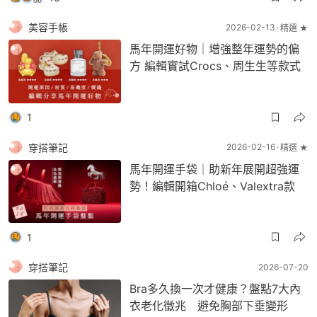
美容手帳
2026-02-13
精選 ★
馬年開運好物｜增強整年運勢的偏
方 編輯實試Crocs、周生生等款式
1
穿搭筆記
2026-02-16
精選 ★
馬年開運手袋｜助新年展開超強運
勢！編輯開箱Chloé、Valextra款
1
穿搭筆記
2026-07-20
Bra多久換一次才健康？盤點7大內
衣老化徵兆 避免胸部下垂變形