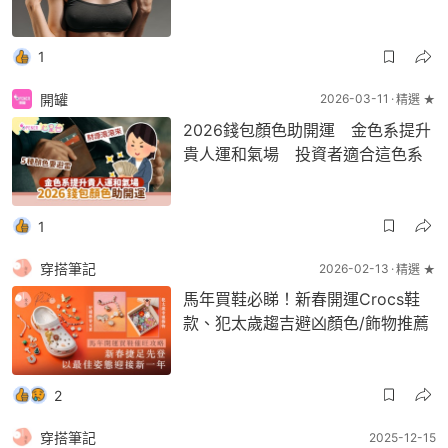
1
開罐
2026-03-11
精選 ★
2026錢包顏色助開運 金色系提升
貴人運和氣場 投資者適合這色系
1
穿搭筆記
2026-02-13
精選 ★
馬年買鞋必睇！新春開運Crocs鞋
款、犯太歲趨吉避凶顏色/飾物推薦
2
穿搭筆記
2025-12-15