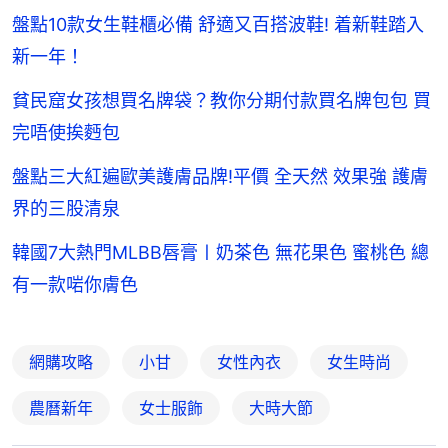
盤點10款女生鞋櫃必備 舒適又百搭波鞋! 着新鞋踏入
新一年！
貧民窟女孩想買名牌袋？教你分期付款買名牌包包 買
完唔使挨麪包
盤點三大紅遍歐美護膚品牌!平價 全天然 效果強 護膚
界的三股清泉
韓國7大熱門MLBB唇膏〡奶茶色 無花果色 蜜桃色 總
有一款啱你膚色
網購攻略
小甘
女性內衣
女生時尚
農曆新年
女士服飾
大時大節