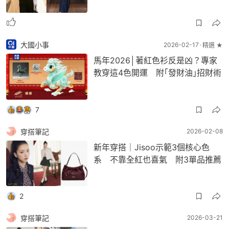
大國小事
2026-02-17
精選 ★
馬年2026│著紅色衫反是凶？專家
教穿這4色開運 附｢發財油｣招財術
7
穿搭筆記
2026-02-08
新年穿搭｜Jisoo示範3個核心色
系 不靠全紅也喜氣 附3單品推薦
2
穿搭筆記
2026-03-21