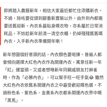
即將踏入農曆新年，相信大家最近都忙住添購新衣。
不過，除咗要從頭到腳重新置裝以外，由外到內都需
要送舊迎新。內衣系最貼身嘅衣物，亦系屬於日常消
耗品，不妨趁新年前清一清空衣櫃，扔掉殘殘舊舊嘅
內衣，入手新內衣準備開年喇！
新年想圖個好意頭的話，內衣顏色要啱揀。普遍人都
會傾向選擇大紅色內衣作為開運內衣，寓意住新一年
「紅」運當頭，又或者想喺新年同親戚朋友打麻雀
時，作為「必勝內衣」，可以幫手旺一旺手氣😂 雖然
大紅色內衣依舊系開運內衣之中最受歡迎嘅色選，不
過粉色系、紫色系、金黃系內衣都系開運內衣界中嘅
「黑馬」。