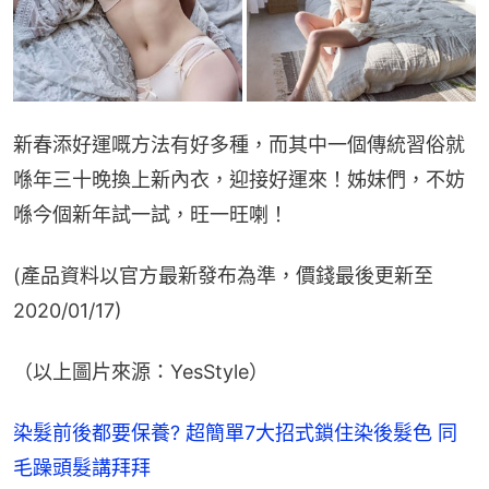
新春添好運嘅方法有好多種，而其中一個傳統習俗就
喺年三十晚換上新內衣，迎接好運來！姊妹們，不妨
喺今個新年試一試，旺一旺喇！
(產品資料以官方最新發布為準，價錢最後更新至
2020/01/17)
（以上圖片來源：YesStyle）
染髮前後都要保養? 超簡單7大招式鎖住染後髮色 同
毛躁頭髮講拜拜