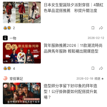
日本女生聖誕除夕派對穿搭｜4類紅
色單品混搭推薦 秒提升關注度
2
一物
2026-02-12
賀年服飾推薦2026｜11款潮流時尚
品牌馬年服飾 輕鬆襯出開運造型
4
穿搭筆記
2026-02-18
精選 ★
造型師分享留下好印象的拜年造
型！公仔掛飾要如何配搭提升氣
場？