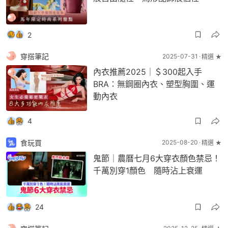
2
穿搭筆記
2025-07-31
精選 ★
內衣推薦2025｜＄300起入手
BRA：無鋼圈內衣、塑型胸圍、運
動內衣
4
食玩買
2025-08-20
精選 ★
鬼節｜農曆七月6大穿衣顏色禁忌！
千萬別穿1顏色 隨時沾上衰運
24