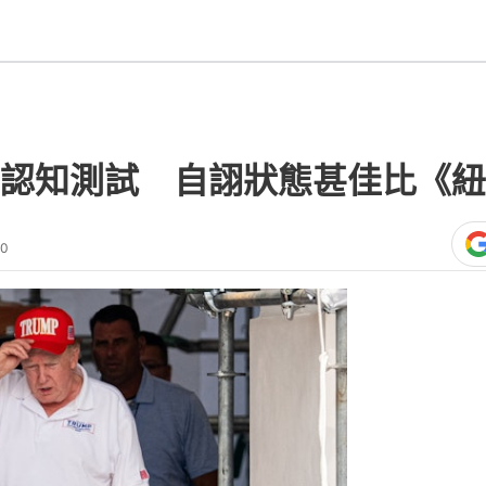
認知測試 自詡狀態甚佳比《紐
30