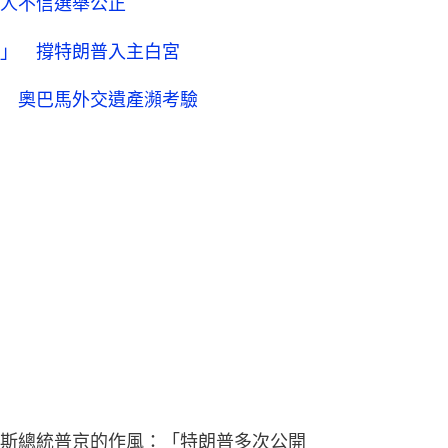
人不信選舉公正
」 撐特朗普入主白宮
 奧巴馬外交遺產瀕考驗
斯總統普京的作風：「特朗普多次公開