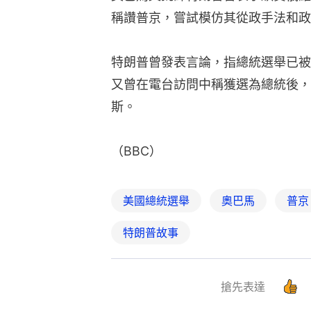
稱讚普京，嘗試模仿其從政手法和政
特朗普曾發表言論，指總統選舉已被
又曾在電台訪問中稱獲選為總統後，
斯。
（BBC）
美國總統選舉
奧巴馬
普京
特朗普故事
搶先表達