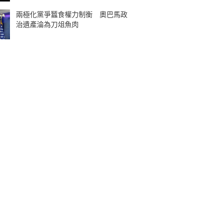
兩極化黨爭蠶食權力制衡 奧巴馬政
治遺產淪為刀俎魚肉