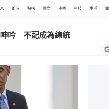
息
即時
熱榜
國際
中國
科技
生活
體
呻吟 不配成為總統
1