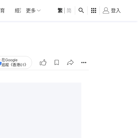
育
經濟
更多
01深圳
繁
觀點
|
简
健康
好食玩飛
登入
女
在Google
追蹤《香港01》