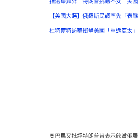
指選舉舞弊 特朗普挑動不安 美國
【美國大選】俄羅斯民調率先「表態
杜特爾特訪華衝擊美國「重返亞太」
奧巴馬又批評特朗普曾表示欣賞俄羅