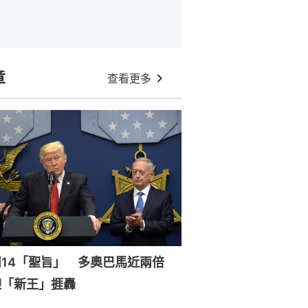
章
查看更多
周14「聖旨」 多奧巴馬近兩倍
迎「新王」捱轟