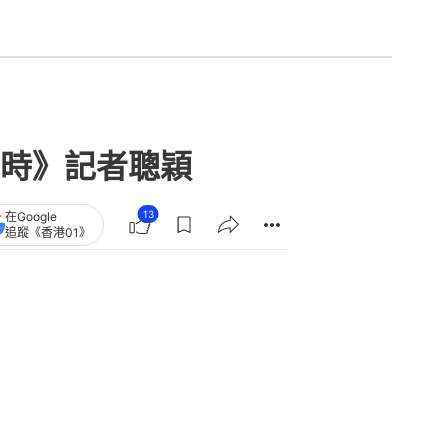
時》記者聰穎
13
在Google
追蹤《香港01》