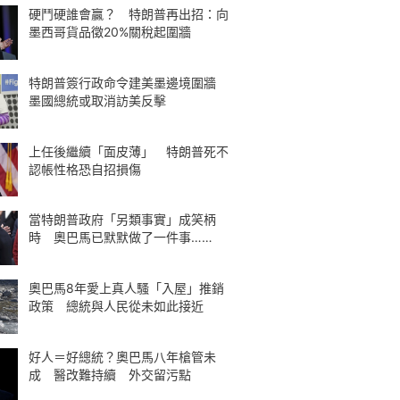
硬鬥硬誰會贏？ 特朗普再出招：向
墨西哥貨品徵20%關稅起圍牆
特朗普簽行政命令建美墨邊境圍牆
墨國總統或取消訪美反擊
上任後繼續「面皮薄」 特朗普死不
認帳性格恐自招損傷
當特朗普政府「另類事實」成笑柄
時 奧巴馬已默默做了一件事……
奧巴馬8年愛上真人騷「入屋」推銷
政策 總統與人民從未如此接近
好人＝好總統？奧巴馬八年槍管未
成 醫改難持續 外交留污點