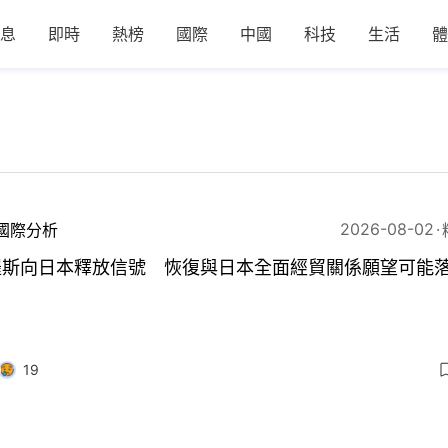
息
即時
熱榜
國際
中國
科技
生活
體
2026-08-02
國際分析
羅斯向日本釋放信號 恢復與日本全面經貿關係願望可能
19