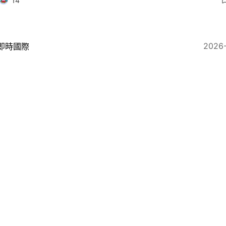
14
2026
即時國際
打擊俄12艘油輪及油碼頭 普京宣布禁柴油出口至7月底
9
2026-07-07
即時國際
京特朗普日前通電話 克里姆林宮：雙方近期將再次溝通