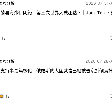
2026-07-31
國際分析
蘭裏海炸伊朗船 第三次世界大戰起點？｜Jack Talk・
13
2026-07-28
國際分析
再支持半島無核化 俄羅斯的大國威信已經被普京折價賣
13