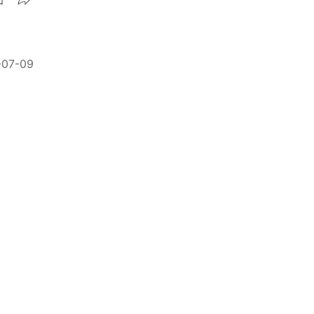
-07-09
精選 ★