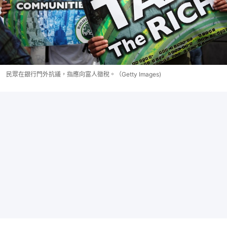
民眾在銀行門外抗議，指應向富人徵稅。（Getty Images)