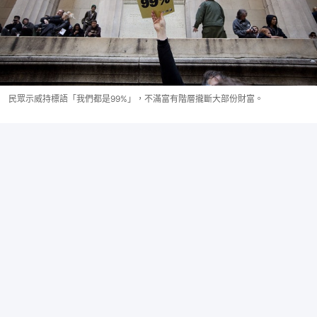
民眾示威持標語「我們都是99%」，不滿富有階層攏斷大部份財富。