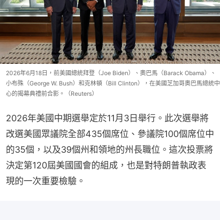
2026年6月18日，前美國總統拜登（Joe Biden）、奧巴馬（Barack Obama）、
小布殊（George W. Bush）和克林頓（Bill Clinton），在美國芝加哥奧巴馬總統中
心的揭幕典禮前合影。（Reuters）
2026年美國中期選舉定於11月3日舉行。此次選舉將
改選美國眾議院全部435個席位、參議院100個席位中
的35個，以及39個州和領地的州長職位。這次投票將
決定第120屆美國國會的組成，也是對特朗普執政表
現的一次重要檢驗。