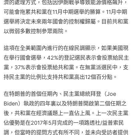
濟的處理方式，包括因伊朗戰爭導致能源價格飆升，
可能會拖累共和黨在11月中期選舉的勝算。11月中期
選舉將決定未來兩年國會的控制權歸屬。目前共和黨
以微弱多數控制參眾兩院。
這項在全美範圍內進行的在線民調顯示，如果美國現
在舉行國會選舉，42%的登記選民表示會投票給民主
黨，37%表示會投票給共和黨。在無黨派選民中，支
持民主黨的比例比支持共和黨高出12個百分點。
在特朗普的首個任期內、民主黨總統拜登（Joe 
Biden）執政的四年裏以及特朗普開啟第二個任期之
後，共和黨在經濟議題上一直佔上風。上一次民主黨
佔優勢是在2017年5月完成的一項路透社/益普索民
調，但當時的提問方式有所不同，並未向受訪者提供