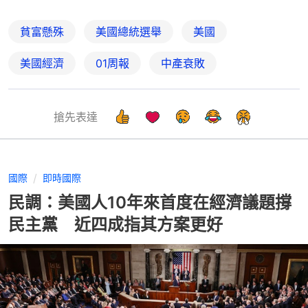
貧富懸殊
美國總統選舉
美國
美國經濟
01周報
中產衰敗
搶先表達
國際
即時國際
民調：美國人10年來首度在經濟議題撐
民主黨 近四成指其方案更好