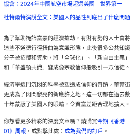
協會：2024年中國航空市場超過美國 世界第一
杜特爾特演說全文：美國人的品性到底出了什麼問題
為了幫助掩飾富豪的經濟搶劫，有財有勢的人士會將
這些不道德行徑扭曲為意識形態，此後很多公共知識
分子被招攬和資助，將「全球化」、「新自由主義」
和「華盛頓共識」變成像宗教信仰般吸引一眾信徒。
經濟學這門沉悶的科學被塑造成信仰的奇蹟，華爾街
更成為了閃閃發亮的新應許之地。這一切都在過去數
十年蒙蔽了美國人的眼睛，令貧富差距合理地擴大。
你想看更多精彩的深度文章嗎？請購買
今期《香港
01》周報
，或點擊此處：
成為我們的訂戶
。