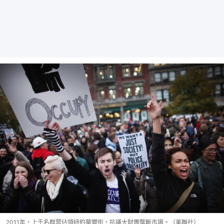
2011年，上千名群眾佔領紐約華爾街，抗議大財團壟斷市場。（美聯社）