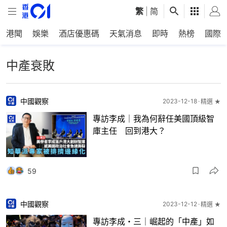
繁
|
简
港聞
娛樂
酒店優惠碼
天氣消息
即時
熱榜
國際
中產衰敗
中國觀察
2023-12-18
精選 ★
專訪李成｜我為何辭任美國頂級智
庫主任 回到港大？
59
中國觀察
2023-12-12
精選 ★
專訪李成・三｜崛起的「中產」如