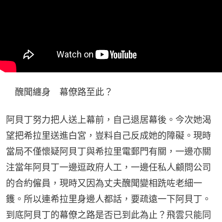
　醜聞纏身　幕僚路至此？
阿貝丁努力把人送上幕前，自己退居幕後。今次她渴
望把希拉里送進白宮，豈料自己反成她的障礙。現時
當局不僅懷疑阿貝丁與希拉里電郵門有關，一邊亦關
注當年阿貝丁一邊逗政府人工，一邊任私人顧問公司
的合約僱員，現時又因為丈夫醜聞變相跣咗老細一
鑊。所以連希拉里身邊人都話，要疏遠一下阿貝丁。
到底阿貝丁的幕僚之路是否已到此為止？飛雲只能同