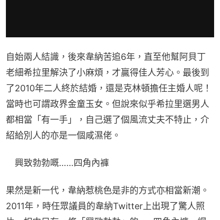
自始兩人結識，後來韋納苦追6年，直至他幫阿貝丁
老細希拉里解決了小麻煩，才贏得佳人芳心。最後到
了2010年二人終於結婚，還是克林頓擔任主婚人呢！
當時也可謂政界金童玉女。但說來似乎希拉里選男人
都相當「有一手」，自己選了個風流丈夫不特止，介
紹給別人的亦是一個咸濕佬。
　興致勃勃嘅……四角內褲
果然是新一代，韋納惹桃色是非的方式亦相當新潮。
2011年，時任眾議員的韋納Twitter上出現了驚人照