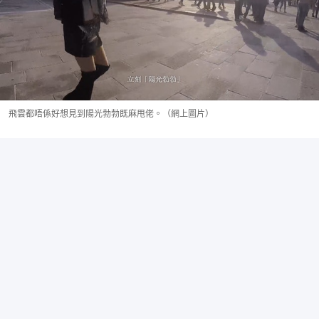
飛雲都唔係好想見到陽光勃勃既麻甩佬。（網上圖片）