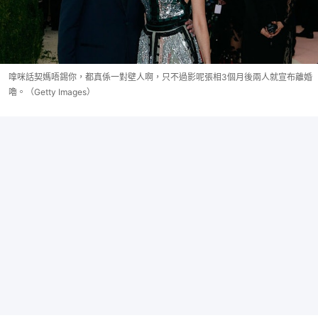
嗱咪話契媽唔錫你，都真係一對壁人啊，只不過影呢張相3個月後兩人就宣布離婚
嚕。（Getty Images）