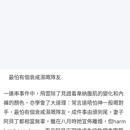
　最怕有個衰咸濕嘅隊友
一連串事件中，飛雲除了見證着韋納腹肌的變化和內
褲的顏色，亦學會了大道理：常言道唔怕神一般嘅對
手，最怕有個衰咸濕嘅隊友。成件事由頭到尾，妻子
阿貝丁都相當無辜，雖在八月時她宣佈離婚，但harm 