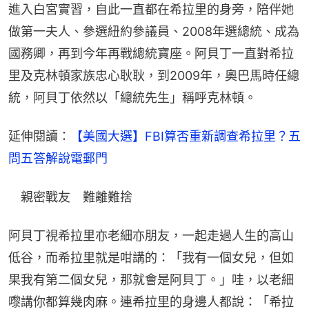
進入白宮實習，自此一直都在希拉里的身旁，陪伴她
做第一夫人、參選紐約參議員、2008年選總統、成為
國務卿，再到今年再戰總統寶座。阿貝丁一直對希拉
里及克林頓家族忠心耿耿，到2009年，奧巴馬時任總
統，阿貝丁依然以「總統先生」稱呼克林頓。
延伸閱讀：
【美國大選】FBI算否重新調查希拉里？五
問五答解說電郵門
　親密戰友　難離難捨
阿貝丁視希拉里亦老細亦朋友，一起走過人生的高山
低谷，而希拉里就是咁講的：「我有一個女兒，但如
果我有第二個女兒，那就會是阿貝丁。」哇，以老細
嚟講你都算幾肉麻。連希拉里的身邊人都說：「希拉