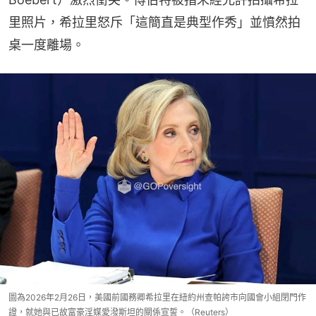
里照片，希拉里怒斥「這簡直是典型作秀」並憤然拍
桌一度離場。
圖為2026年2月26日，美國前國務卿希拉里在紐約州查帕誇市向國會小組閉門作
證，就她與已故富豪淫媒愛潑斯坦的關係宣誓。（Reuters）