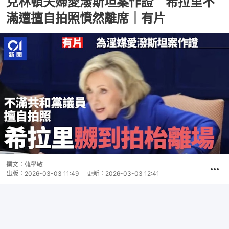
克林頓夫婦愛潑斯坦案作證 希拉里不
滿遭擅自拍照憤然離席｜有片
撰文：
韓學敏
出版：
2026-03-03 11:49
更新：
2026-03-03 12:41