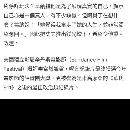
片係咩玩法？韋納指他是為了展現真實的自己，顯示
自己亦是一個真人，有不少缺憾。但阿貝丁在想什
麼？韋納說：「她覺得我拿走了她的人生，並非常渴
望奪回。」因此把丈夫推出鎂光燈下，希望令他重回
政壇。
美國獨立影展辛丹斯電影節（Sundance Film 
Festival）嘅評審當然識貨，呢套紀錄片最終獲選今年
電影節的評審團大獎，更被譽為是米高摩亞的《華氏
911》之後的最佳政治類紀錄片。