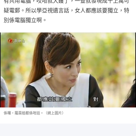
有共用電腦，哎咁就大鑊了，一查就發現成千上萬可
疑電郵。所以學亞視遺言話，女人都應該要獨立，特
別係電腦獨立啊。
係囉，羅霖姐都係咁話。（網上圖片）