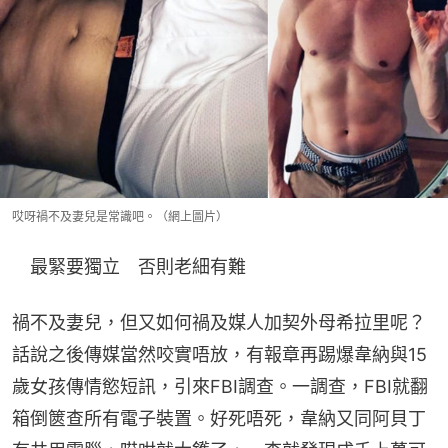
哎呀禍不及妻兒是常識吧。（網上圖片）
　最緊要獨立　否則老細有難
禍不及妻兒，但又如何禍及媒人加契外母希拉里呢？
話說之後傳媒當然咬實唔放，有報章再踢爆韋納與15
歲女孩傳情慾短訊，引來FBI調查。一調查，FBI就翻
箱倒篋查所有電子裝置。好死唔死，韋納又同阿貝丁