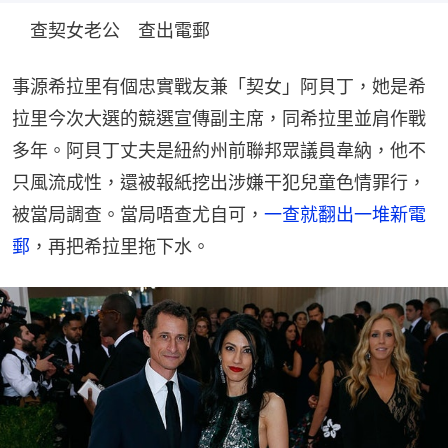
　查契女老公　查出電郵
事源希拉里有個忠實戰友兼「契女」阿貝丁，她是希
拉里今次大選的競選宣傳副主席，同希拉里並肩作戰
多年。阿貝丁丈夫是紐約州前聯邦眾議員韋納，他不
只風流成性，還被報紙挖出涉嫌干犯兒童色情罪行，
被當局調查。當局唔查尤自可，
一查就翻出一堆新電
郵
，再把希拉里拖下水。