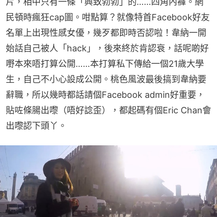
片，相中只有一條「興致勃勃」的……四角內褲。網
民頓時瘋狂cap圖。咁點算？就像特首Facebook好友
名單上出現性感女優，幾歹都即時否認啦！韋納一開
始話自己被人「hack」，後來終於肯認衰，話呢啲好
嘢本來唔打算公開……本打算私下傳給一個21歲大學
生，自己不小心設成公開。桃色風波最後搞到韋納要
辭職，所以幾時都話請個Facebook admin好重要，
貼咗條腸出嚟（唔好諗歪），都起碼有個Eric Chan會
出嚟認下頭丫。