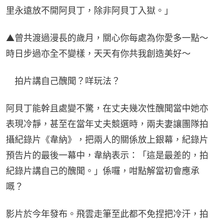
里永遠放不開阿貝丁，除非阿貝丁入獄。」
▲曾共渡過漫長的歲月，關心你每處為你愛多一點～
時日步過亦全不變樣，天天有你共我創造美好～
　拍片講自己醜聞？咩玩法？
阿貝丁能幹且處變不驚，在丈夫幾次性醜聞當中她亦
表現冷靜，甚至在當年丈夫競選時，兩夫妻讓團隊拍
攝紀錄片《韋納》，把兩人的關係放上銀幕，紀錄片
預告片的最後一幕中，韋納表示：「這是最差的，拍
紀錄片講自己的醜聞。」係囉，咁點解當初會應承
嘅？
影片於今年發布。飛雲走筆至此都不免捏把冷汗，拍