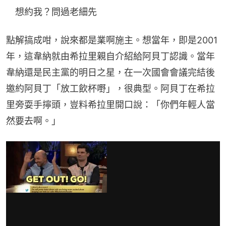
　想約我？問過老細先
點解搞成咁，說來都是業啊施主。想當年，即是2001
年，這韋納就由希拉里親自介紹給阿貝丁認識。當年
韋納還是民主黨的明日之星，在一次國會會議完結後
邀約阿貝丁「放工飲杯嘢」，很典型。阿貝丁在希拉
里旁耍手擰頭，豈料希拉里開口說：「你們年輕人當
然要去啊。」