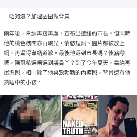
　唔夠爆？加埋囝囝做背景
兩年後，韋納再接再厲，宣布出選紐約市長。但同時
他的桃色醜聞亦再曝光，情慾短訊、圖片都被放上
網，再逼得韋納道歉。最後他選到市長嗎？傻豬嚟
嘅，陳冠希選唔選到議員丫？到了今年夏天，韋納再
爆慾照，相中除了他興致勃勃的內褲照，背景還有他
熟睡中的小孩。