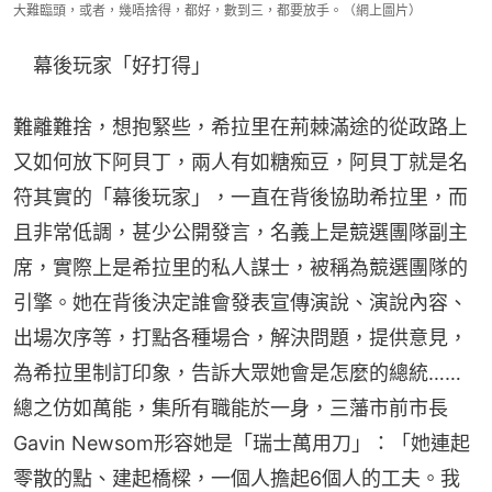
大難臨頭，或者，幾唔捨得，都好，數到三，都要放手。（網上圖片）
　幕後玩家「好打得」
難離難捨，想抱緊些，希拉里在荊棘滿途的從政路上
又如何放下阿貝丁，兩人有如糖痴豆，阿貝丁就是名
符其實的「幕後玩家」，一直在背後協助希拉里，而
且非常低調，甚少公開發言，名義上是競選團隊副主
席，實際上是希拉里的私人謀士，被稱為競選團隊的
引擎。她在背後決定誰會發表宣傳演說、演說內容、
出場次序等，打點各種場合，解決問題，提供意見，
為希拉里制訂印象，告訴大眾她會是怎麼的總統……
總之仿如萬能，集所有職能於一身，三藩市前市長
Gavin Newsom形容她是「瑞士萬用刀」：「她連起
零散的點、建起橋樑，一個人擔起6個人的工夫。我