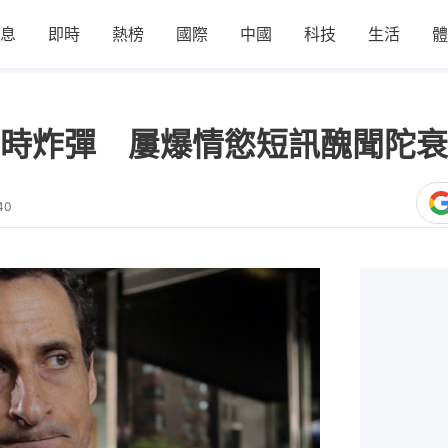
息
即時
熱榜
國際
中國
科技
生活
體
時炸彈 屢爆情慾短訊醜聞陀衰
40