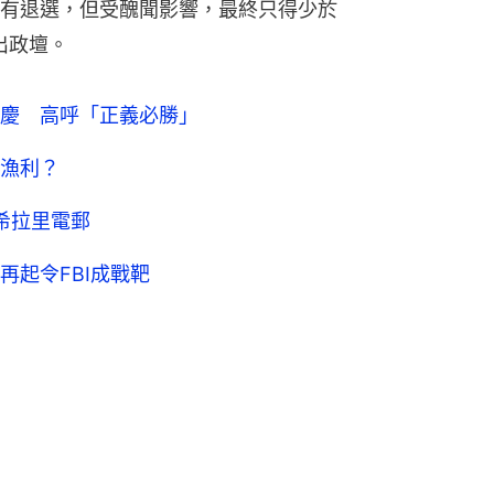
有退選，但受醜聞影響，最終只得少於
出政壇。
慶 高呼「正義必勝」
漁利？
希拉里電郵
再起令FBI成戰靶