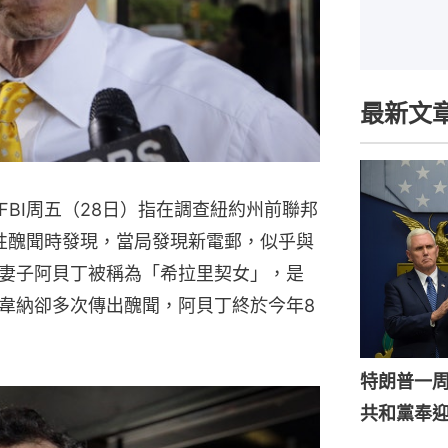
最新文
BI周五（28日）指在調查紐約州前聯邦
er）性醜聞時發現，當局發現新電郵，似乎與
妻子阿貝丁被稱為「希拉里契女」，是
韋納卻多次傳出醜聞，阿貝丁終於今年8
特朗普一
共和黨奉