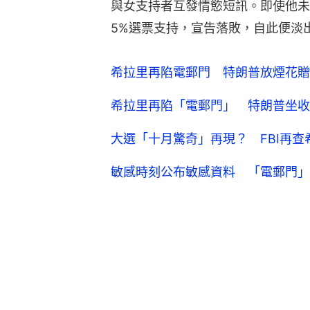
與女支持者互發情慾短訊。即使他未
5%選票支持，宣告落敗，自此便淡
希拉里再陷電郵門 特朗普放煙花贈
希拉里再陷「電郵門」 特朗普坐收
大選「十月驚奇」再現？ FBI再查
敏感時刻公布敏感資料 「電郵門」