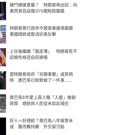
硬鬥硬誰會贏？ 特朗普再出招：向
墨西哥貨品徵20%關稅起圍牆
特朗普簽行政命令建美墨邊境圍牆
墨國總統或取消訪美反擊
上任後繼續「面皮薄」 特朗普死不
認帳性格恐自招損傷
當特朗普政府「另類事實」成笑柄
時 奧巴馬已默默做了一件事……
奧巴馬8年愛上真人騷「入屋」推銷
政策 總統與人民從未如此接近
好人＝好總統？奧巴馬八年槍管未
成 醫改難持續 外交留污點