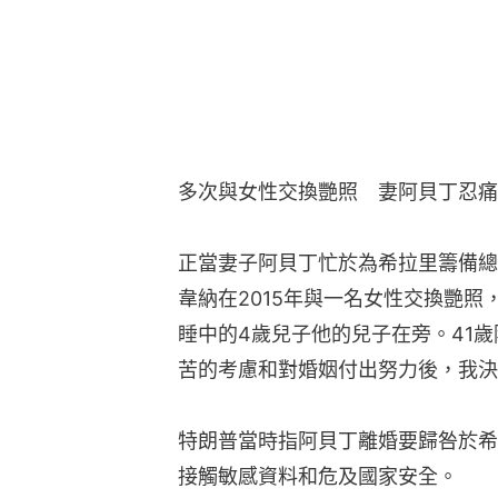
多次與女性交換艷照　妻阿貝丁忍痛
正當妻子阿貝丁忙於為希拉里籌備總
韋納在2015年與一名女性交換艷
睡中的4歲兒子他的兒子在旁。41
苦的考慮和對婚姻付出努力後，我決
特朗普當時指阿貝丁離婚要歸咎於希
接觸敏感資料和危及國家安全。