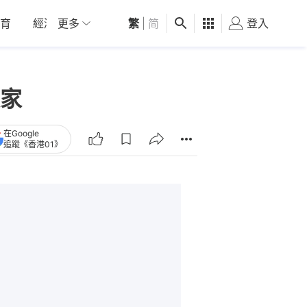
育
經濟
更多
01深圳
繁
觀點
|
简
健康
好食玩飛
登入
女
家
在Google
追蹤《香港01》