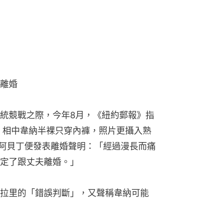
離婚
統競戰之際，今年8月，《紐約郵報》指
照，相中韋納半裸只穿內褲，照片更攝入熟
歲阿貝丁便發表離婚聲明：「經過漫長而痛
定了跟丈夫離婚。」
拉里的「錯誤判斷」，又聲稱韋納可能