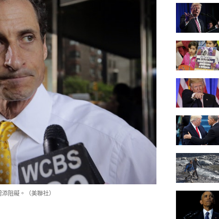
政途增添阻礙。（美聯社）