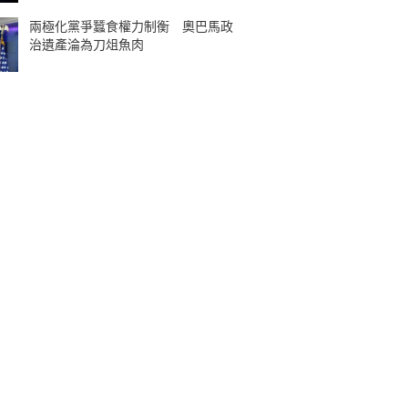
兩極化黨爭蠶食權力制衡 奧巴馬政
治遺產淪為刀俎魚肉