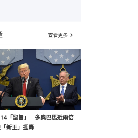
章
查看更多
周14「聖旨」 多奧巴馬近兩倍
迎「新王」捱轟