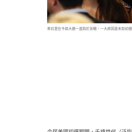
希拉里在今屆大選一直陷於苦戰，一大原因是未如初選
今屆美國初選期間，千禧世代（泛指