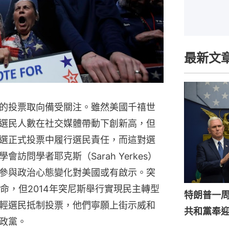
最新文
的投票取向備受關注。雖然美國千禧世
選民人數在社交媒體帶動下創新高，但
選正式投票中履行選民責任，而這對選
訪問學者耶克斯（Sarah Yerkes）
參與政治心態變化對美國或有啟示。突
革命，但2014年突尼斯舉行實現民主轉型
特朗普一
輕選民抵制投票，他們寧願上街示威和
共和黨奉
政黨。