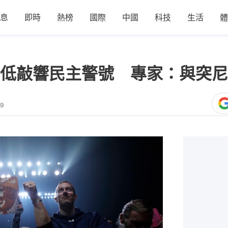
息
即時
熱榜
國際
中國
科技
生活
體
低敲響民主警號 專家：與突尼
39