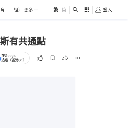
育
經濟
更多
01深圳
繁
觀點
|
简
健康
好食玩飛
登入
女
斯有共通點
在Google
追蹤《香港01》