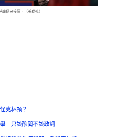
呼籲選民投票。（美聯社）
都怪克林頓？
舉 只談醜聞不談政綱