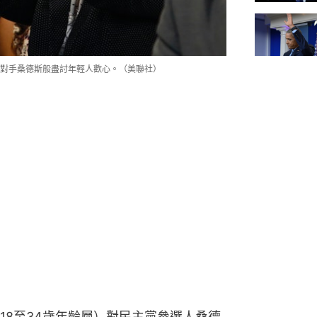
對手桑德斯般盡討年輕人歡心。（美聯社）
18至34歲年齡層）對民主黨參選人桑德