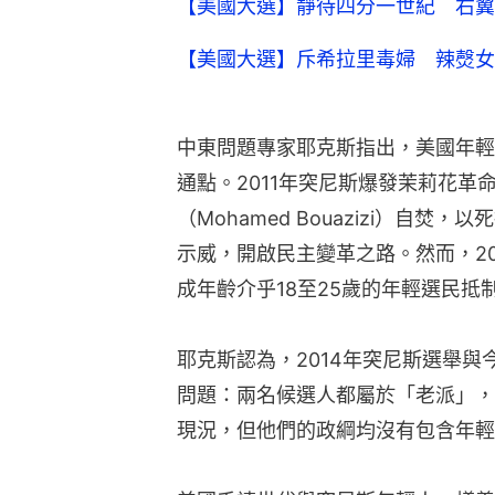
【美國大選】靜待四分一世紀 右翼
【美國大選】斥希拉里毒婦 辣㷫女
中東問題專家耶克斯指出，美國年輕
通點。2011年突尼斯爆發茉莉花革
（Mohamed Bouazizi）自
示威，開啟民主變革之路。然而，2
成年齡介乎18至25歲的年輕選民抵
耶克斯認為，2014年突尼斯選舉
問題：兩名候選人都屬於「老派」，
現況，但他們的政綱均沒有包含年輕