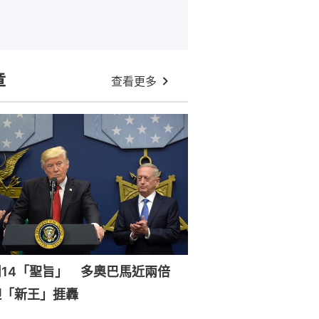
章
查看更多
周14「聖旨」 多奧巴馬近兩倍
迎「新王」捱轟