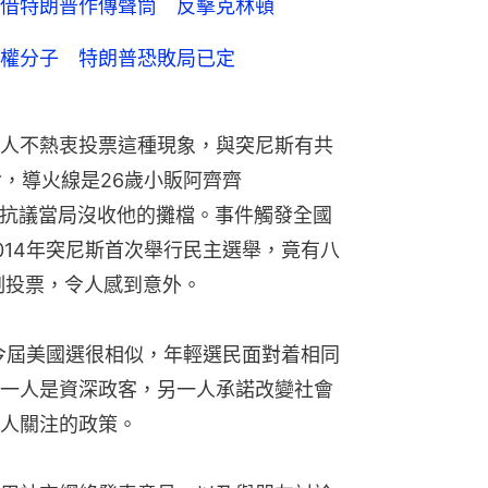
借特朗普作傳聲筒 反擊克林頓
權分子 特朗普恐敗局已定
人不熱衷投票這種現象，與突尼斯有共
命，導火線是26歲小販阿齊齊
焚，以死抗議當局沒收他的攤檔。事件觸發全國
014年突尼斯首次舉行民主選舉，竟有八
制投票，令人感到意外。
與今屆美國選很相似，年輕選民面對着相同
一人是資深政客，另一人承諾改變社會
人關注的政策。