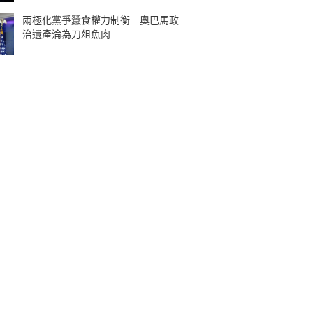
兩極化黨爭蠶食權力制衡 奧巴馬政
治遺產淪為刀俎魚肉