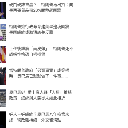
硬鬥硬誰會贏？ 特朗普再出招：向
墨西哥貨品徵20%關稅起圍牆
特朗普簽行政命令建美墨邊境圍牆
墨國總統或取消訪美反擊
上任後繼續「面皮薄」 特朗普死不
認帳性格恐自招損傷
當特朗普政府「另類事實」成笑柄
時 奧巴馬已默默做了一件事……
奧巴馬8年愛上真人騷「入屋」推銷
政策 總統與人民從未如此接近
好人＝好總統？奧巴馬八年槍管未
成 醫改難持續 外交留污點