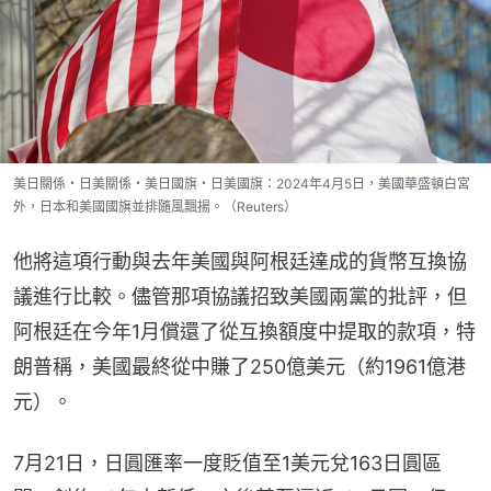
美日關係・日美關係・美日國旗・日美國旗：2024年4月5日，美國華盛頓白宮
外，日本和美國國旗並排隨風飄揚。（Reuters）
他將這項行動與去年美國與阿根廷達成的貨幣互換協
議進行比較。儘管那項協議招致美國兩黨的批評，但
阿根廷在今年1月償還了從互換額度中提取的款項，特
朗普稱，美國最終從中賺了250億美元（約1961億港
元）。
7月21日，日圓匯率一度貶值至1美元兌163日圓區