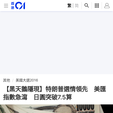
繁
|
简
其他
美國大選2016
【黑天鵝隱現】特朗普選情領先 美匯
指數急瀉 日圓突破7.5算