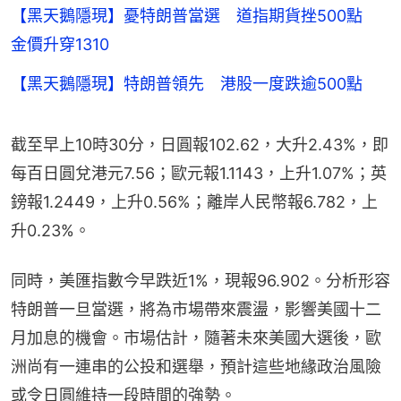
【黑天鵝隱現】憂特朗普當選 道指期貨挫500點
金價升穿1310
【黑天鵝隱現】特朗普領先 港股一度跌逾500點
截至早上10時30分，日圓報102.62，大升2.43%，即
每百日圓兌港元7.56；歐元報1.1143，上升1.07%；英
鎊報1.2449，上升0.56%；離岸人民幣報6.782，上
升0.23%。
同時，美匯指數今早跌近1%，現報96.902。分析形容
特朗普一旦當選，將為市場帶來震盪，影響美國十二
月加息的機會。市場估計，隨著未來美國大選後，歐
洲尚有一連串的公投和選舉，預計這些地緣政治風險
或令日圓維持一段時間的強勢。