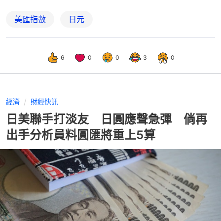
美匯指數
日元
6
0
0
3
0
經濟
財經快訊
日美聯手打淡友 日圓應聲急彈 倘再
出手分析員料圓匯將重上5算