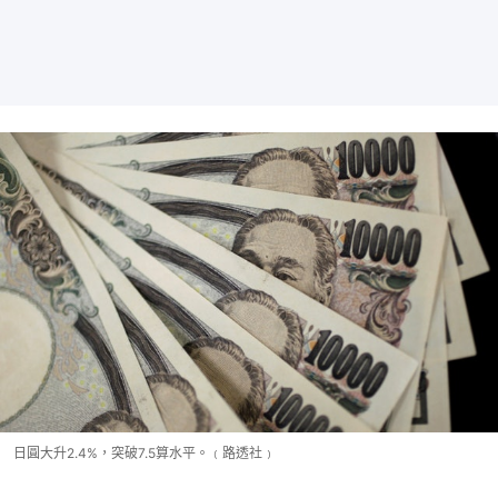
日圓大升2.4%，突破7.5算水平。﹙路透社﹚