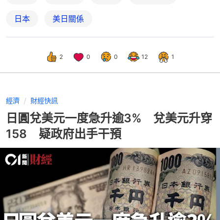
日本
美日關係
2
0
0
12
1
經濟
財經快訊
日圓兌美元一度急升逾3% 兌美元升穿
158 疑政府出手干預