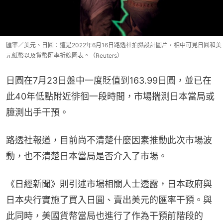
匯率／美元、日圓：這是2022年6月16日路透社拍攝設計圖片，相中可見日圓和美
元紙幣以及貨幣匯率折線圖表。（Reuters）
日圓在7月23日盤中一度貶值到163.99日圓，並已在
此40年低點附近徘徊一段時間，市場揣測日本當局或
臆測出手干預。
路透社報道，目前尚不清楚什麼因素推動此次市場波
動，也不清楚日本當局是否介入了市場。
《日經新聞》則引述市場相關人士透露，日本政府與
日本央行實施了買入日圓、賣出美元的匯率干預。與
此同時，美國貨幣當局也進行了作為干預前階段的