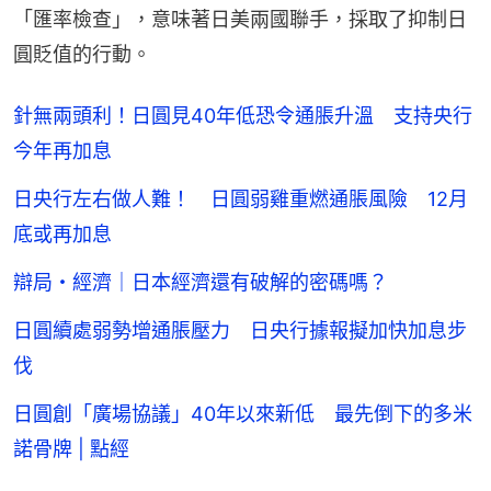
「匯率檢查」，意味著日美兩國聯手，採取了抑制日
圓貶值的行動。
針無兩頭利！日圓見40年低恐令通脹升溫 支持央行
今年再加息
日央行左右做人難！ 日圓弱雞重燃通脹風險 12月
底或再加息
辯局・經濟｜日本經濟還有破解的密碼嗎？
日圓續處弱勢增通脹壓力 日央行據報擬加快加息步
伐
日圓創「廣場協議」40年以來新低 最先倒下的多米
諾骨牌 | 點經