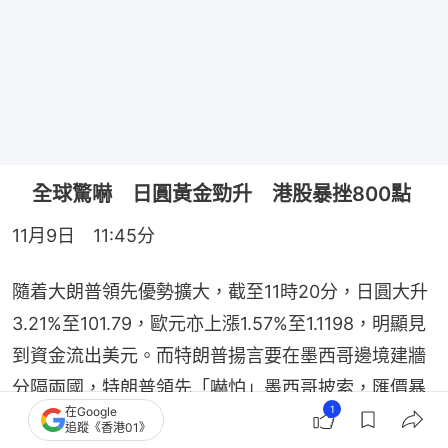
全球驚嚇 日圓黃金勁升 港股暴挫800點
11月9日　11:45分
隨着大朗普領先優勢擴大，截至11時20分，日圓大升
3.21%至101.79，歐元亦上漲1.57%至1.1198，明顯見
到資金流出美元。而特朗普揚言要在墨西哥邊境建牆
分隔兩國，特朗普領先「嚇怕」墨西哥披索，匯價暴
1
在Google
瀉10.72%。
追蹤《香港01》