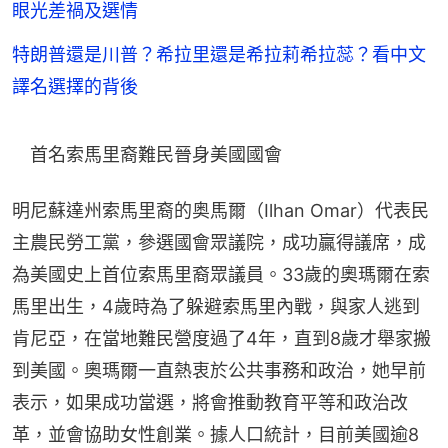
眼光差禍及選情
特朗普還是川普？希拉里還是希拉莉希拉蕊？看中文
譯名選擇的背後
　首名索馬里裔難民晉身美國國會
明尼蘇達州索馬里裔的奥馬爾（Ilhan Omar）代表民
主農民勞工黨，參選國會眾議院，成功贏得議席，成
為美國史上首位索馬里裔眾議員。33歲的奧瑪爾在索
馬里出生，4歲時為了躲避索馬里內戰，與家人逃到
肯尼亞，在當地難民營度過了4年，直到8歲才舉家搬
到美國。奧瑪爾一直熱衷於公共事務和政治，她早前
表示，如果成功當選，將會推動教育平等和政治改
革，並會協助女性創業。據人口統計，目前美國逾8