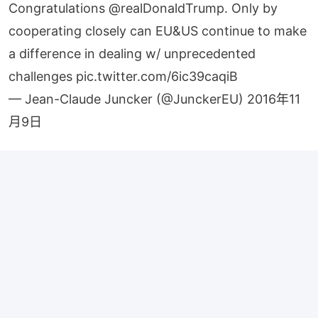
Congratulations
@realDonaldTrump
. Only by
cooperating closely can EU&US continue to make
a difference in dealing w/ unprecedented
challenges
pic.twitter.com/6ic39caqiB
— Jean-Claude Juncker (@JunckerEU)
2016年11
月9日