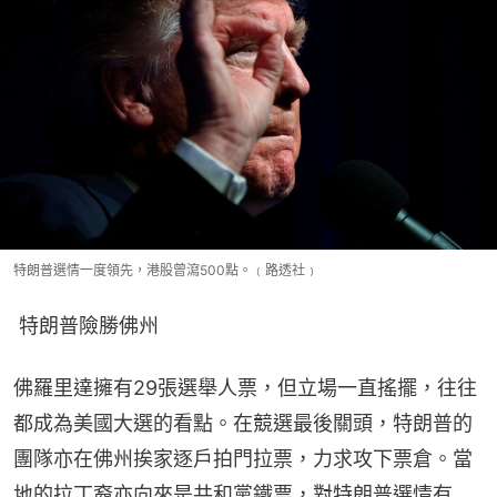
特朗普選情一度領先，港股曾瀉500點。﹙路透社﹚
 特朗普險勝佛州
佛羅里達擁有29張選舉人票，但立場一直搖擺，往往
都成為美國大選的看點。在競選最後關頭，特朗普的
團隊亦在佛州挨家逐戶拍門拉票，力求攻下票倉。當
地的拉丁裔亦向來是共和黨鐵票，對特朗普選情有