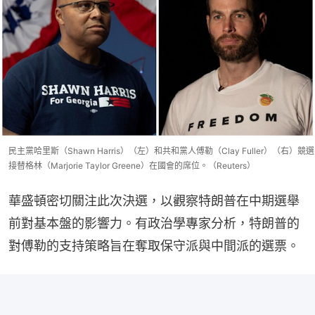
民主黨哈里斯（Shawn Harris）（左）和共和黨人傅勒（Clay Fuller）（右）競選
接替格林（Marjorie Taylor Greene）在國會的席位。（Reuters）
華盛頓密切關注此次決選，以觀察特朗普在中期選舉
前對基本盤的影響力。有政治學專家分析，特朗普的
對傅勒的支持策略旨在奪取保守派與中間派的選票。