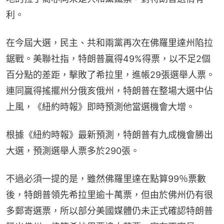
利。
在今屆大選，民主、共和兩黨再次在佛羅里達州陷拉
鋸戰。美聯社指，特朗普贏得49%得票，以不足2個
百分點的差距，擊敗了希拉里，進帳29張選舉人票。
連同贏得搖擺州分俄亥俄州，特朗普在整場大選中佔
上風，《紐約時報》即時預測他當選機會大增。
根據《紐約時報》最新預測，特朗普有九成機會勝出
大選，預測選舉人票多於290張。
不過必須一提的是，雖然佛羅里達在點算99％票數
後，特朗普領先希拉里逾十萬票，但由於佛州仍有很
多郵寄選票，所以部分美國媒體仍未正式確認特朗普