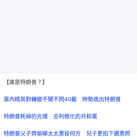
【誰是特朗普？】
黨內精英對轉變不聞不問40載　時勢造出特朗普
特朗普耗掉的光環　去列根化的共和黨
特朗普父子齊偷睇太太票投何方 兒子更拍下選票照