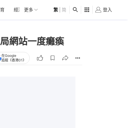
育
經濟
更多
01深圳
繁
觀點
|
简
健康
好食玩飛
登入
女
局網站一度癱瘓
在Google
追蹤《香港01》