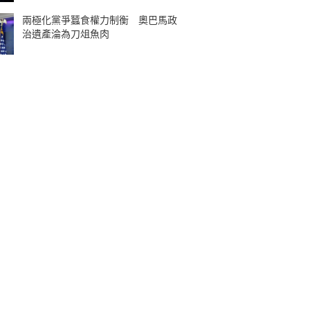
兩極化黨爭蠶食權力制衡 奧巴馬政
治遺產淪為刀俎魚肉