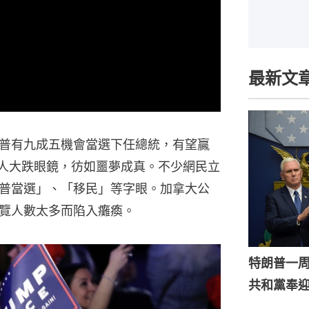
最新文
普有九成五機會當選下任總統，有望贏
國人大跌眼鏡，彷如噩夢成真。不少網民立
普當選」、「移民」等字眼。加拿大公
覽人數太多而陷入癱瘓。
特朗普一
共和黨奉