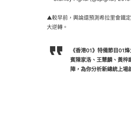
▲較早前，輿論還預測希拉里會鐵定
大逆轉。
《香港01》特備節目01
賓陳家洛、王慧麟、黃梓
陣，為你分析新總統上場