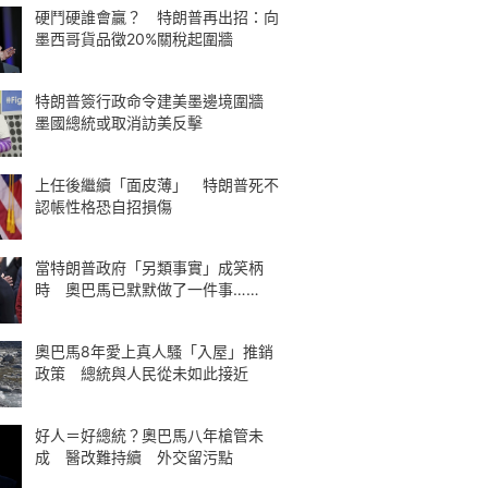
硬鬥硬誰會贏？ 特朗普再出招：向
墨西哥貨品徵20%關稅起圍牆
特朗普簽行政命令建美墨邊境圍牆
墨國總統或取消訪美反擊
上任後繼續「面皮薄」 特朗普死不
認帳性格恐自招損傷
當特朗普政府「另類事實」成笑柄
時 奧巴馬已默默做了一件事……
奧巴馬8年愛上真人騷「入屋」推銷
政策 總統與人民從未如此接近
好人＝好總統？奧巴馬八年槍管未
成 醫改難持續 外交留污點