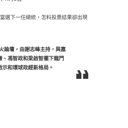
當選下一任總統，怎料投票結果卻出現
烽火論壇，由謝志峰主持，與嘉
謙、馮智政和梁啟智擺下龍門
啟示和環球政經新格局。