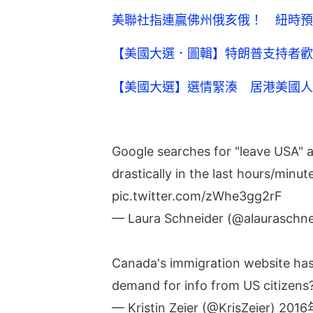
美聯社指連贏佛州俄亥俄！ 紐時預
【美國大選．圖輯】特朗普支持者歡
【美國大選】選情緊湊 居港美國人
Google searches for "leave USA"
drastically in the last hours/minut
pic.twitter.com/zWhe3gg2rF
— Laura Schneider (@alauraschn
Canada's immigration website has 
demand for info from US citizens
— Kristin Zeier (@KrisZeier)
2016