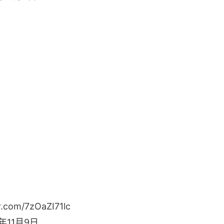
er.com/7zOaZI71lc
6年11月9日