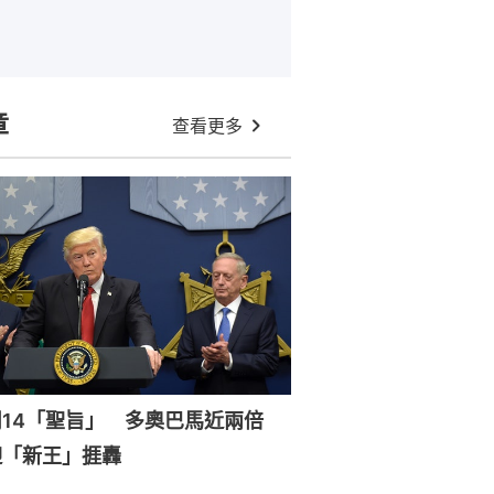
章
查看更多
周14「聖旨」 多奧巴馬近兩倍
迎「新王」捱轟