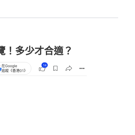
覽！多少才合適？
14
在Google
追蹤《香港01》
章
查看更多