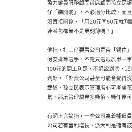
盈力僱員服務顧問首席顧問孫立民認
仔「睇開啲」，不必過分比較，而且
沒直接關係，「用20元同50元就判斷
連茶包都無不是更刻薄嗎？」
他指，打工仔要看公司是否「錫住」
假安排等着手，不應只着眼於單一事
100元的開工利是，不過說到底，
判斷，「外資公司甚至可能會覺得沒
載道，孫立民表示管理層亦可考慮花
氣，那麼管理層畀多幾佰、幾仟便可
有網上言論指，一些公司為着補償員
公司若有營利增長，派大利是確有鼓