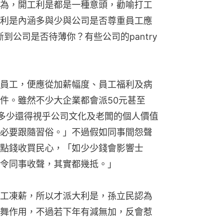
為，開工利是都是一種意頭，勸喻打工
利是內涵多與少與公司是否尊重員工應
到公司是否待薄你？有些公司的pantry
員工，便應從加薪幅度、員工福利及病
件。雖然不少大企業都會派50元甚至
派多少還得視乎公司文化及老闆的個人價值
必要跟隨習俗。」不過假如同事間怨聲
點錢收買民心，「如少少錢會影響士
令同事收聲，其實都幾抵。」
工凍薪，所以才派大利是，孫立民認為
舞作用，不過若下年有減無加，反會惹