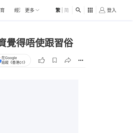
育
經濟
更多
01深圳
繁
觀點
|
简
健康
好食玩飛
登入
女
外資覺得唔使跟習俗
在Google
追蹤《香港01》