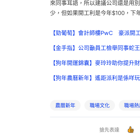
來同事耳語，所以建議公司還是用別
少，但如果開工利是今年$100，下
【勁葡萄】會計師樓PwC 豪派開
【金手指】公司籲員工檢舉同事蛇王
【狗年開運錦囊】麥玲玲助你提升財
【狗年農曆新年】遙距派利是係咩玩
農曆新年
職場文化
職場熱
搶先表達