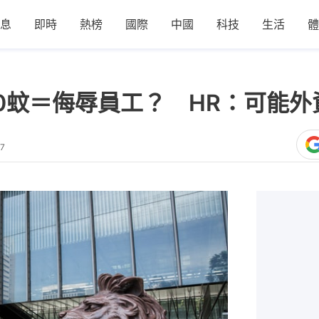
息
即時
熱榜
國際
中國
科技
生活
體
0蚊＝侮辱員工？ HR：可能
27