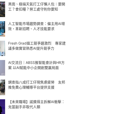
黑雨、極端天氣打工仔懶人包︱要開
工？會扣糧？勞工處守則你要知
人工智能市場趨勢調查：僱主用AI增
效，革新招聘、人才技能要求
Fresh Grad搵工競爭趨激烈 專家建
議多做實習熟悉AI提升競爭力
AI交流日｜ABSS推智能會計與HR方
案 以AI賦能中小企開創雙贏局面
調查指八成打工仔現焦慮疲勞 友邦
推免費心理輔導平台提供支援
【未來職場】諾獎得主拆解AI衝擊：
充當副手非取代人類