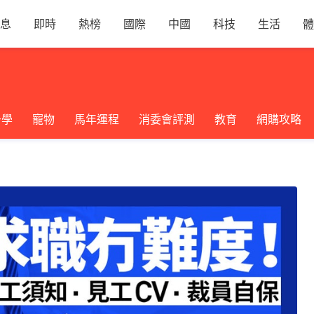
息
即時
熱榜
國際
中國
科技
生活
體
升學
寵物
馬年運程
消委會評測
教育
網購攻略