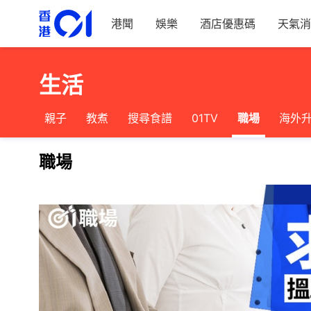
港聞
娛樂
酒店優惠碼
天氣消
生活
親子
教煮
搜尋食譜
01TV
職場
海外
職場