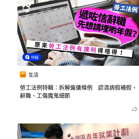
特輯
生活
勞工法例特輯：拆解僱傭條例 認清病假補假、
辭職、工傷魔鬼細節