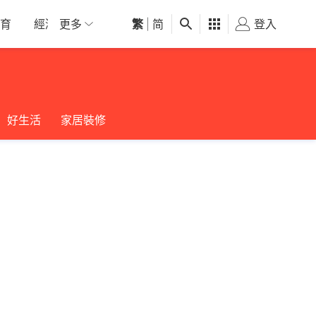
育
經濟
更多
01深圳
繁
觀點
|
简
健康
好食玩飛
登入
女
好生活
家居裝修