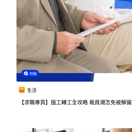
特輯
生活
【求職專頁】搵工轉工全攻略 裁員潮怎免被解僱