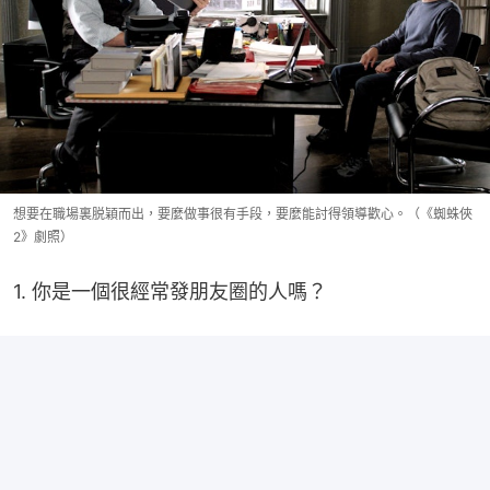
想要在職場裏脱穎而出，要麼做事很有手段，要麼能討得領導歡心。（《蜘蛛俠
2》劇照）
1. 你是一個很經常發朋友圈的人嗎？