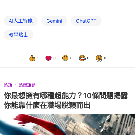
AI人工智能
Gemini
ChatGPT
教學貼士
1
0
0
0
0
熱話
熱爆話題
你最想擁有哪種超能力？10條問題揭露
你能靠什麼在職場脫穎而出