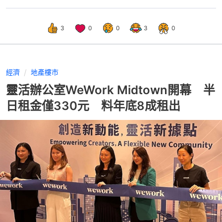
3
0
0
3
0
經濟
地產樓市
靈活辦公室WeWork Midtown開幕 半
日租金僅330元 料年底8成租出