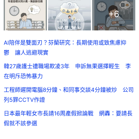
+
6
AI陪伴是雙面刃？芬蘭研究：長期使用或致焦慮抑
鬱 讓人逃避現實
韓27歲護士遭職場欺凌3年 申訴無果選擇輕生 李
在明斥恐怖暴力
工程師遲開電腦8分鐘、和同事交談4分鐘被炒 公司
列5罪CCTV作證
日本最年輕女市長請16周產假掀論戰 網轟：要請長
假就不該參選