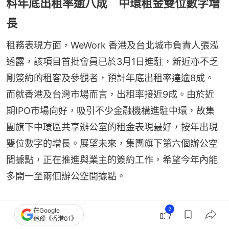
料年底出租率逾八成 中環租金雙位數字增
長
租務表現方面，WeWork 香港及台北城市負責人張泓
透露，該項目首批會員已於3月1日進駐，新近亦不乏
剛簽約的租客及參觀者，預計年底出租率達逾8成。
而就香港及台灣市場而言，出租率接近9成。由於近
期IPO市場向好，吸引不少金融機構進駐中環，故集
團旗下中環區共享辦公室的租金表現最好，按年出現
雙位數字的增長。展望未來，集團旗下第六個辦公空
間據點，正在推進與業主的簽約工作，希望今年內能
多開一至兩個辦公空間據點。
↓↓Midtown 社區12樓↓↓
2
在Google
追蹤《香港01》