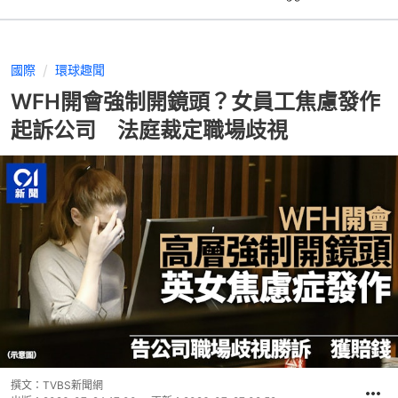
國際
環球趣聞
WFH開會強制開鏡頭？女員工焦慮發作
起訴公司 法庭裁定職場歧視
撰文：
TVBS新聞網