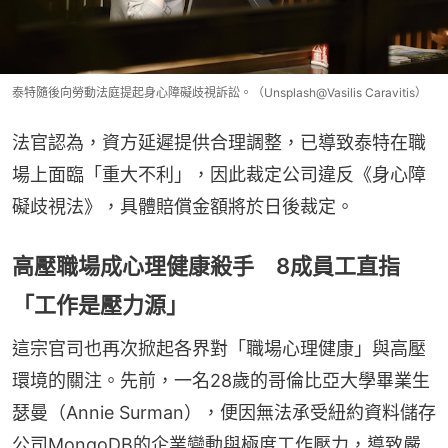
泰特隨後向勞動法庭提起身心障礙歧視訴訟。（Unsplash@Vasilis Caravitis）
法官認為，資方延遲提供合理調整，已導致泰特在職
場上面臨「重大不利」，因此裁定公司違反《身心障
礙歧視法》，具體賠償金額將於日後裁定。
高壓職場成心理健康殺手 8成員工直指
「工作是壓力源」
這宗官司也再次掀起各界對「職場心理健康」與高壓
環境的關注。先前，一名28歲的哥倫比亞大學畢業生
瑟曼（Annie Surman），便因無法承受紐約資料儲存
公司MongoDB的企業變動與極度工作壓力，導致嚴