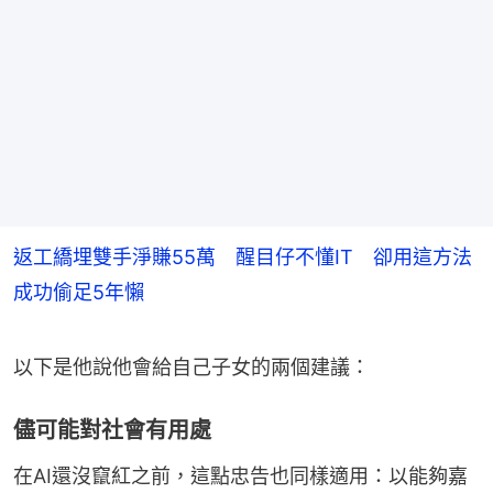
返工繑埋雙手淨賺55萬 醒目仔不懂IT 卻用這方法
成功偷足5年懶
以下是他說他會給自己子女的兩個建議：
儘可能對社會有用處
在AI還沒竄紅之前，這點忠告也同樣適用：以能夠嘉