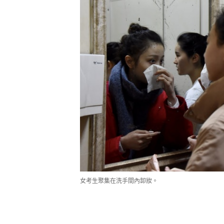
女考生聚集在洗手間內卸妝。