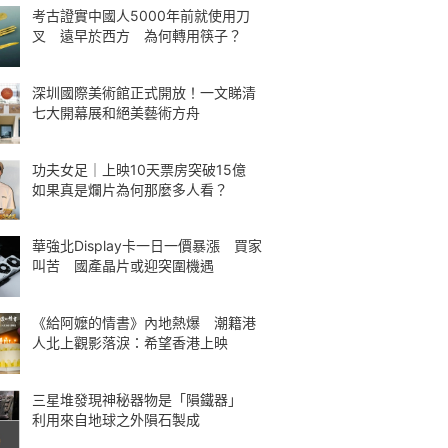
考古證實中國人5000年前就使用刀
叉 遠早於西方 為何轉用筷子？
深圳國際美術館正式開放！一文睇清
七大開幕展和絕美藝術方舟
功夫女足｜上映10天票房突破15億
如果真是爛片為何那麼多人看？
華強北Display卡一日一價暴漲 買家
叫苦 國產晶片或迎突圍機遇
《給阿嬤的情書》內地熱爆 潮籍港
人北上觀影落淚：希望香港上映
三星堆發現神秘器物是「隕鐵器」
利用來自地球之外隕石製成