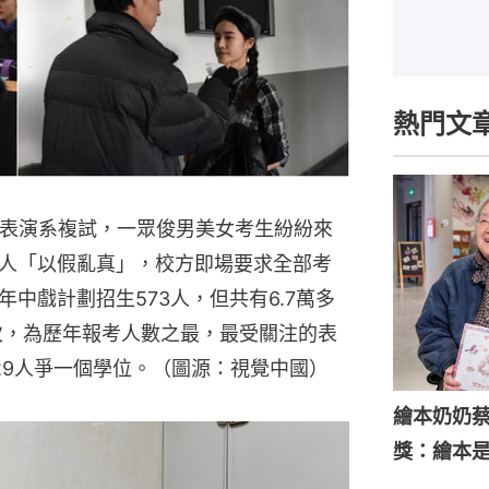
熱門文
行表演系複試，一眾俊男美女考生紛紛來
人「以假亂真」，校方即場要求全部考
中戲計劃招生573人，但共有6.7萬多
人次，為歷年報考人數之最，最受關注的表
229人爭一個學位。（圖源：視覺中國）
繪本奶奶蔡
獎：繪本