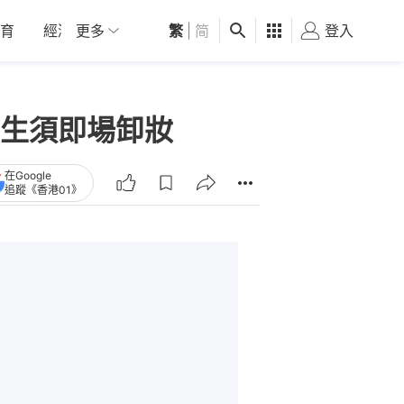
育
經濟
更多
01深圳
繁
觀點
|
简
健康
好食玩飛
登入
女
生須即場卸妝
在Google
追蹤《香港01》