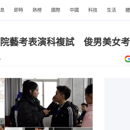
息
即時
熱榜
國際
中國
科技
生活
體
院藝考表演科複試 俊男美女考
7