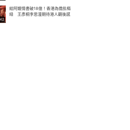
給阿嬤情書破18億！香港為僑批樞
紐 王彥桐李思潼期待港人觀後感
:42