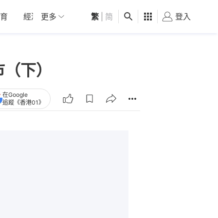
育
經濟
更多
01深圳
繁
觀點
|
简
健康
好食玩飛
登入
女
市（下）
在Google
追蹤《香港01》