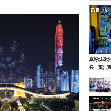
真好城改
長 預告