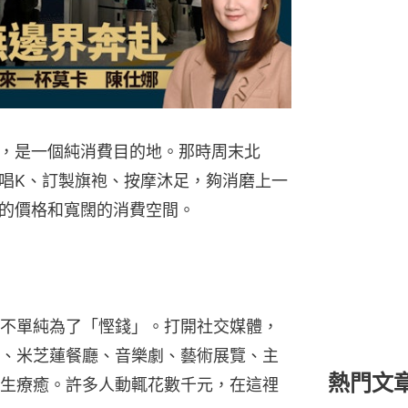
，是一個純消費目的地。那時周末北
唱K、訂製旗袍、按摩沐足，夠消磨上一
的價格和寬闊的消費空間。
不單純為了「慳錢」。打開社交媒體，
、米芝蓮餐廳、音樂劇、藝術展覽、主
熱門文
生療癒。許多人動輒花數千元，在這𥚃