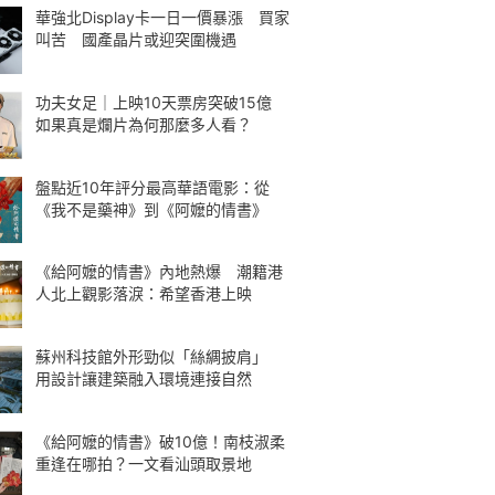
華強北Display卡一日一價暴漲 買家
叫苦 國產晶片或迎突圍機遇
功夫女足｜上映10天票房突破15億
如果真是爛片為何那麼多人看？
盤點近10年評分最高華語電影：從
《我不是藥神》到《阿嬤的情書》
《給阿嬤的情書》內地熱爆 潮籍港
人北上觀影落淚：希望香港上映
蘇州科技館外形勁似「絲綢披肩」
用設計讓建築融入環境連接自然
《給阿嬤的情書》破10億！南枝淑柔
重逢在哪拍？一文看汕頭取景地