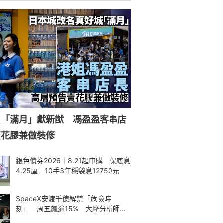
名「滿月」獻新猷 馮盈盈客串店
賣花膠兼做裝修
銀色債券2026｜8.21起申購 保底息
4.25厘 10手3年穩袋息12750元
SpaceX安渡千億解禁「危險時
刻」 周五飆逾15% 大摩分析師神
準