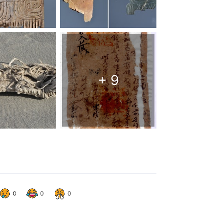
+
9
0
0
0