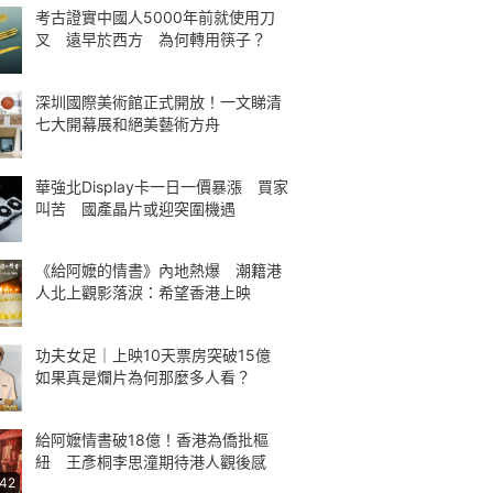
考古證實中國人5000年前就使用刀
叉 遠早於西方 為何轉用筷子？
深圳國際美術館正式開放！一文睇清
七大開幕展和絕美藝術方舟
華強北Display卡一日一價暴漲 買家
叫苦 國產晶片或迎突圍機遇
《給阿嬤的情書》內地熱爆 潮籍港
人北上觀影落淚：希望香港上映
功夫女足｜上映10天票房突破15億
如果真是爛片為何那麼多人看？
給阿嬤情書破18億！香港為僑批樞
紐 王彥桐李思潼期待港人觀後感
:42