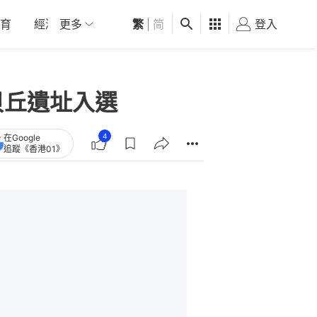
育
經濟
更多
01深圳
繁
觀點
|
简
健康
好食玩飛
登入
女
貝丘遺址入選
4
在Google
追蹤《香港01》