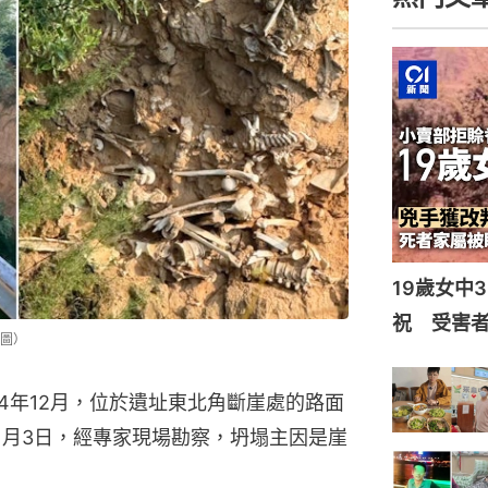
19歲女中
祝 受害者
圖）
4年12月，位於遺址東北角斷崖處的路面
年1月3日，經專家現場勘察，坍塌主因是崖