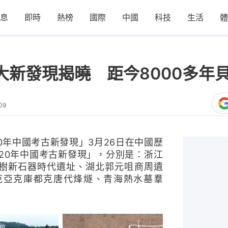
息
即時
熱榜
國際
中國
科技
生活
體
六大新發現揭曉 距今8000多年
09
0年中國考古新發現」3月26日在中國歷
20年中國考古新發現」，分別是：浙江
樹新石器時代遺址、湖北郭元咀商周遺
克亞克庫都克唐代烽燧、青海熱水墓羣