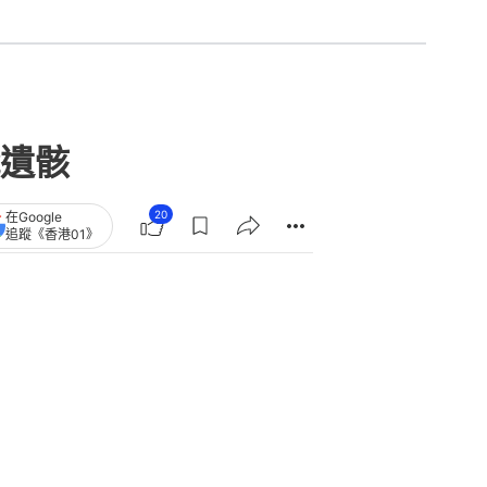
遺骸
20
在Google
追蹤《香港01》