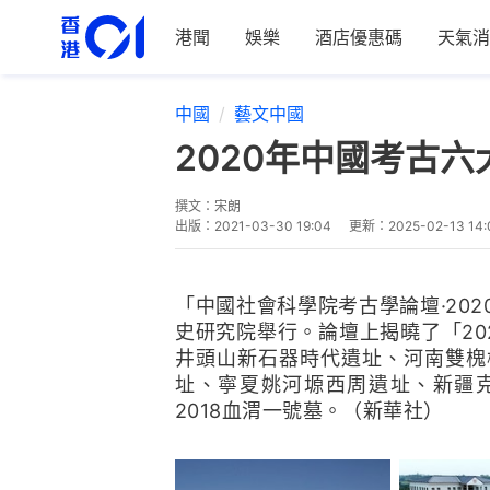
港聞
娛樂
酒店優惠碼
天氣消
中國
藝文中國
2020年中國考古
撰文：
宋朗
出版：
2021-03-30 19:04
更新：
2025-02-13 14:
「中國社會科學院考古學論壇·202
史研究院舉行。論壇上揭曉了「20
井頭山新石器時代遺址、河南雙槐
址、寧夏姚河塬西周遺址、新疆
2018血渭一號墓。（新華社）