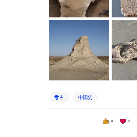
考古
中國史
4
0