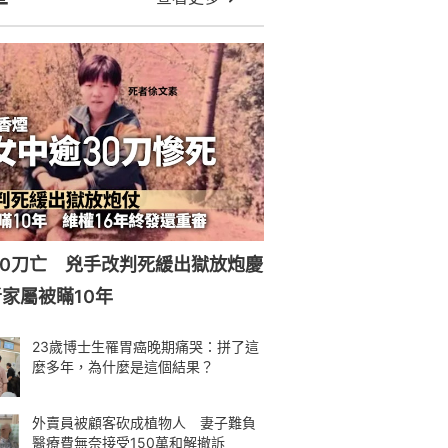
30刀亡 兇手改判死緩出獄放炮慶
家屬被瞞10年
23歲博士生罹胃癌晚期痛哭：拼了這
麼多年，為什麼是這個結果？
外賣員被顧客砍成植物人 妻子難負
醫療費無奈接受150萬和解撤訴