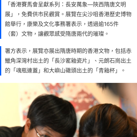
「香港賽馬會呈獻系列：長安萬象—陝西隋唐文明
展」，免費供市民觀賞。展覽在尖沙咀香港歷史博物
館舉行，康樂及文化事務署表示，透過逾165件
（套）文物，讓觀眾感受隋唐兩代的璀璨。
署方表示，展覽亦展出隋唐時期的香港文物，包括赤
鱲角深灣村出土的「長沙窰釉瓷片」、元朗石崗出土
的「魂瓶連蓋」和大嶼山䃟頭出土的「青釉杯」。