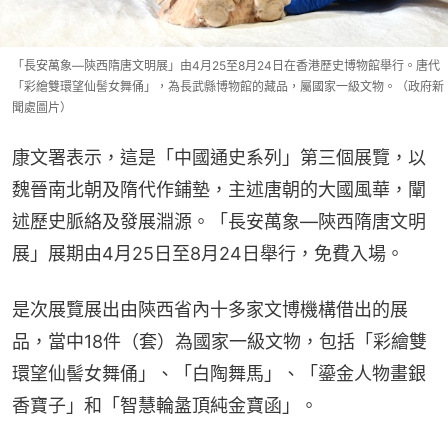
「長安萬象—陝西隋唐文明展」由4月25至8月24日在香港歷史博物館舉行。唐代
「彩繪雙環望仙髻女舞俑」，為長武縣博物館的藏品，屬國家一級文物。（政府新
聞處圖片）
康文署表示，這是「中國通史系列」第三個展覽，以
魏晉南北朝及隋代作鋪墊，主述唐朝的大國風華，闡
述歷史脈絡及發展淵源。「長安萬象—陝西隋唐文明
展」展期由4月25日至8月24日舉行，免費入場。
是次展覽展出由陝西省內十多家文博機構借出的展
品，當中18件（套）為國家一級文物，包括「彩繪雙
環望仙髻女舞俑」、「白陶舞馬」、「鎏金人物畫銀
香寶子」和「智慧輪盝頂純金寶函」。