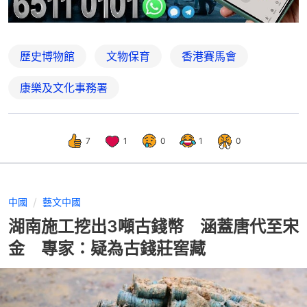
歷史博物館
文物保育
香港賽馬會
康樂及文化事務署
7
1
0
1
0
中國
藝文中國
湖南施工挖出3噸古錢幣 涵蓋唐代至宋
金 專家：疑為古錢莊窖藏