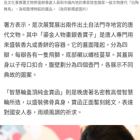
及文化事務署文物修復辦事處人員和中國內地的專家檢查國家一級文物唐代「白陶
舞馬」，為昭陵博物館的藏品。（政府新聞處圖片）
署方表示，是次展覽展出兩件出土自法門寺地宮的唐
代文物。其中「鎏金人物畫銀香寶子」是唐人專門用
來盛裝香丸或香餅的容器。它的蓋面隆起，分為四
瓣，每瓣各有一隻飛獅，底部襯以纏枝蔓草。其蓋與
身以子母口扣合，腹壁劃分為四個壺門，各展示不同
典故的圖案。
「智慧輪盝頂純金寶函」則是晚唐著名密教高僧智慧
輪所造，以盛裝佛骨真身，寶函正面鏨刻銘文，表達
對國安人泰，雨順風調的祈求。