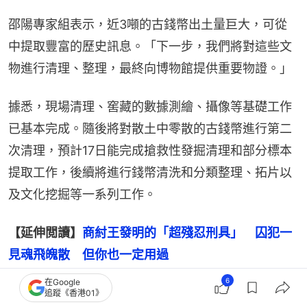
邵陽專家組表示，近3噸的古錢幣出土量巨大，可從
中提取豐富的歷史訊息。「下一步，我們將對這些文
物進行清理、整理，最終向博物館提供重要物證。」
據悉，現場清理、窖藏的數據測繪、攝像等基礎工作
已基本完成。隨後將對散土中零散的古錢幣進行第二
次清理，預計17日能完成搶救性發掘清理和部分標本
提取工作，後續將進行錢幣清洗和分類整理、拓片以
及文化挖掘等一系列工作。
【延伸閲讀】
商紂王發明的「超殘忍刑具」　囚犯一
見魂飛魄散　但你也一定用過
6
在Google
追蹤《香港01》