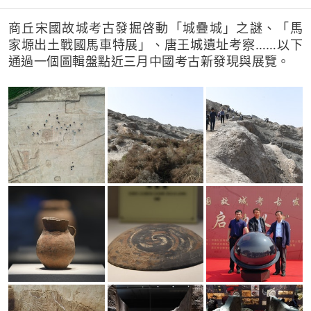
商丘宋國故城考古發掘啓動「城疊城」之謎、「馬
家塬出土戰國馬車特展」、唐王城遺址考察……以下
通過一個圖輯盤點近三月中國考古新發現與展覽。