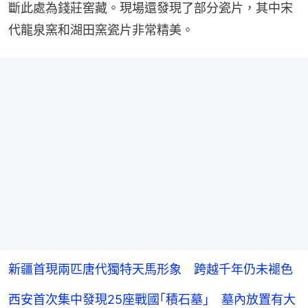
斷此處為錢莊窖藏。現場還發現了部分瓷片，其中宋
代龍泉窯和湖田窯瓷片非常精美。
新疆首現兩匹唐代獨特天馬形象 跨越千年仍未褪色
西安首次集中發現25座戰國｢積石墓｣ 墓內放置有大