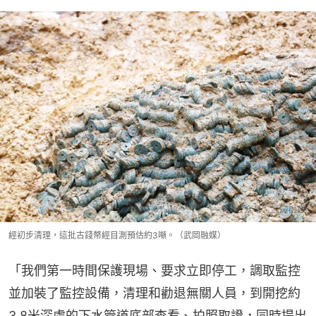
經初步清理，這批古錢幣經目測預估約3噸。（武岡融媒）
「我們第一時間保護現場、要求立即停工，調取監控
並加裝了監控設備，清理和勸退無關人員，到開挖約
3.8米深處的下水管道底部查看、拍照取證，同時提出