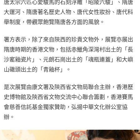
唐太宗六匹心愛駿馬的石刻浮雕「昭陵六駿」、隋唐
大運河、隋唐著名歷史人物、唐代女性妝扮、唐代科
舉制度，帶觀眾飽覽隋唐各方面的風貌。
署方表示，除了來自陝西的珍貴文物外，展覽亦展出
隋唐時期的香港文物，包括赤鱲角深灣村出土的「長
沙窰釉瓷片」、元朗石崗出土的「魂瓶連蓋」和大嶼
山䃟頭出土的「青釉杯」。
是次展覽由康文署及陝西省文物局聯合主辦，香港歷
史博物館及陝西省文物交流中心聯合籌劃，香港賽馬
會慈善信託基金獨家贊助，弘揚中華文化辦公室協
辦。