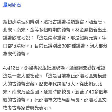
量河卵石
經初步清理和辨別，這批古錢幣種類豐富，涵蓋唐、
北宋、南宋、金等多個時期的錢幣。林金鳳指着出土
錢幣欣慰地說：「這是崇寧重寶，那是紹興元寶，字
口都很清晰。」目前已識別出30餘種錢幣，絕大部分
為宋代錢幣。
4月12日，邵陽專家組抵達現場，通過調查勘探確認
這是一處大型窖藏。「這是目前為止邵陽地區規模最
大的古錢幣窖藏，歷史年代跨度很大，從唐朝到北
宋、南宋乃至金國，延續時間較長，涵蓋了40多個年
號的古錢幣。」原邵陽市文物局副局長、邵陽地區文
物考古專家曾曉光表示。