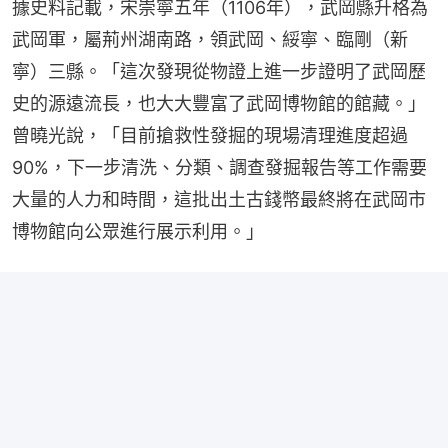
據史料記載，宋崇寧五年（1106年），武岡縣升格為
武岡軍，屬荊州湖南路，領武岡、綏寧、臨剛（新
寧）三縣。「這次發現從物證上進一步證明了武岡歷
史的源遠流長，也大大豐富了武岡博物館的館藏。」
曾曉光說，「目前搶救性發掘的現場清理進度超過
90%，下一步清洗、分類、調查發掘報告等工作需要
大量的人力和時間，這批出土古錢幣最終將在武岡市
博物館向公眾進行展示利用。」