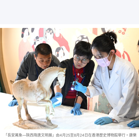
「長安萬象—陝西隋唐文明展」由4月25至8月24日在香港歷史博物館舉行。康樂