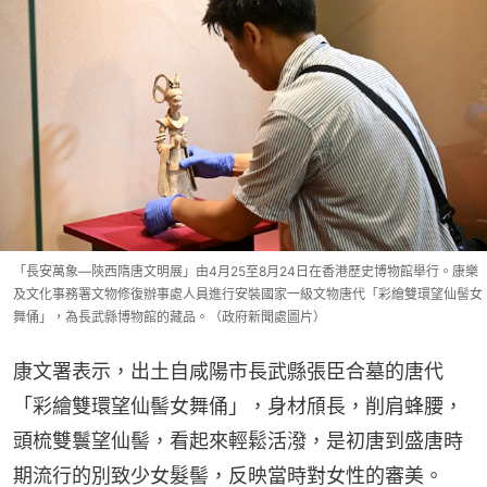
「長安萬象—陝西隋唐文明展」由4月25至8月24日在香港歷史博物館舉行。康樂
及文化事務署文物修復辦事處人員進行安裝國家一級文物唐代「彩繪雙環望仙髻女
舞俑」，為長武縣博物館的藏品。（政府新聞處圖片）
康文署表示，出土自咸陽市長武縣張臣合墓的唐代
「彩繪雙環望仙髻女舞俑」，身材頎長，削肩蜂腰，
頭梳雙鬟望仙髻，看起來輕鬆活潑，是初唐到盛唐時
期流行的別致少女髮髻，反映當時對女性的審美。