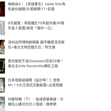
蜘蛛俠4｜《英雄重生》Sadie Sink角
色身份揭曉/片尾解釋/17+彩蛋
8月展覽｜草間彌生70年創作展/中環
外星人裝置/故宮「城中一日」
深圳自然博物館開幕 親手觸摸深空隕
石+看古生物恐龍化石｜附交通
愛你致死不渝Obsession狂收29億！
看女主Inde Navarrette爆紅之路
:44
日本現象級展覽《設計啊！》登陸
M+！6大沉浸式互動裝置+必買周邊
何紫特輯（下）：般咸道筆墨緣，交
織在山邊社的文人情誼｜開卷樂