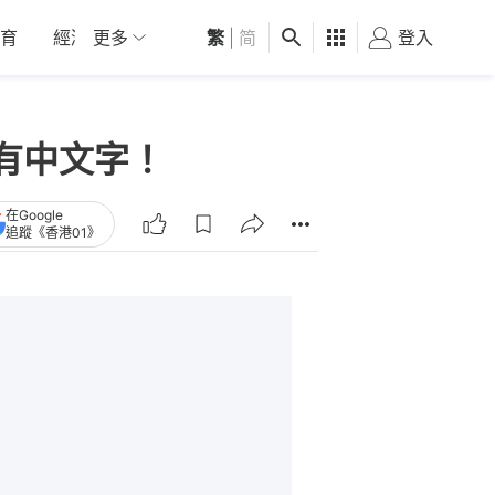
育
經濟
更多
01深圳
繁
觀點
|
简
健康
好食玩飛
登入
女
有中文字！
在Google
追蹤《香港01》