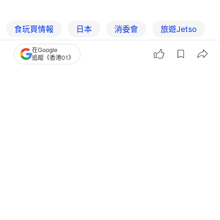
食玩買情報
日本
消委會
旅遊Jetso
在Google
追蹤《香港01》
7
0
0
4
0
藝文格物
一物
鷲見太郎專訪|日本銀器大師親解香港限
定設計+按天氣配襯銀飾要點