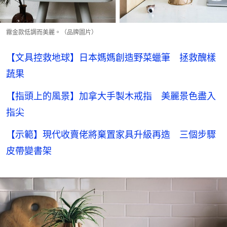
霧金款低調而美麗。（品牌圖片）
【文具控救地球】日本媽媽創造野菜蠟筆 拯救醜樣
蔬果
【指頭上的風景】加拿大手製木戒指 美麗景色盡入
指尖
【示範】現代收賣佬將棄置家具升級再造 三個步驟
皮帶變書架