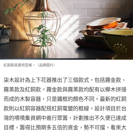
紅銅款高貴而型格。（品牌圖片）
柒木設計為上下花器推出了三個款式，包括霧金款、
霧黑款及紅銅款。霧金款與霧黑款均配有以櫸木拼接
而成的木製容器，只是鐵框的顏色不同。最新的紅銅
款則以紅銅容器配搭紅銅電鍍的框線。設計項目於台
灣的嘖嘖集資網中進行眾籌，計劃推出不久便已達成
目標，籌得比預期多五倍的資金，勢不可擋，看來大