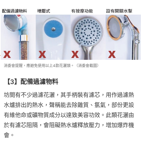
消委會提醒，應避免使用以上4款花灑頭。（消委會截圖）
【3】配備過濾物料
坊間有不少過濾花灑，其手柄裝有濾芯，用作過濾熱
水爐排出的熱水，聲稱能去除雜質、氯氣，部份更設
有維他命或礦物質成分以達致美容功效。此類花灑由
於有濾芯阻隔，會阻礙熱水爐釋放壓力，增加爆炸機
會。