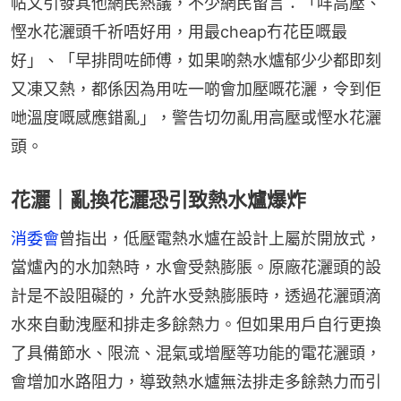
帖文引發其他網民熱議，不少網民留言：「咩高壓、
慳水花灑頭千祈唔好用，用最cheap冇花臣嘅最
好」、「早排問咗師傅，如果啲熱水爐郁少少都即刻
又凍又熱，都係因為用咗一啲會加壓嘅花灑，令到佢
哋溫度嘅感應錯亂」，警告切勿亂用高壓或慳水花灑
頭。
花灑｜亂換花灑恐引致熱水爐爆炸
消委會
曾指出，低壓電熱水爐在設計上屬於開放式，
當爐內的水加熱時，水會受熱膨脹。原廠花灑頭的設
計是不設阻礙的，允許水受熱膨脹時，透過花灑頭滴
水來自動洩壓和排走多餘熱力。但如果用戶自行更換
了具備節水、限流、混氣或增壓等功能的電花灑頭，
會增加水路阻力，導致熱水爐無法排走多餘熱力而引