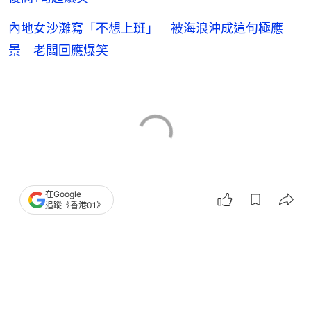
內地女沙灘寫「不想上班」 被海浪沖成這句極應
景 老闆回應爆笑
在Google
追蹤《香港01》
熱話
台灣
家庭關係
4
0
0
9
0