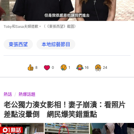
Toby和Sasa夫婦道歉。（《東張西望》截圖）
東張西望
本地綜藝節目
8
0
1
16
24
熱話
熱爆話題
老公獨力湊女影相！妻子崩潰：看照片
差點沒暈倒 網民爆笑錯重點