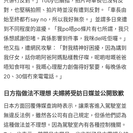
只係冇反對。」Toby也續指，拍片時車長也沒有反
對，也堅稱拍照、拍片時並沒有遭到反對。「車長由
始至終都冇say no，所以我好無奈。」並謂多日來遭
到不同程度的滋擾。「我po唔po條片有乜所謂，我只
係想感謝佢啫。真係影響到件事，我咪del咗佢囉。」
他又指，遭網民攻擊：「對我精神好困擾，因為講到
我仔女，話你啲阿爸阿媽點樣教仔㗎，呢啲咁嘅爸爸
唔知食咩啦。我嘅心理壓力創傷得好緊要，每晚係收
20、30個冇來電電話。」
日方指做法不理想 夫婦將受訪日媒並公開致歉
日本方面回覆傳媒查詢時表示，讓乘客進入駕駛室並
無違反法例，雖然各公司有自己規定，但係他們認為
這種做法並不理想。因為駕駛室內有各種控制機關。