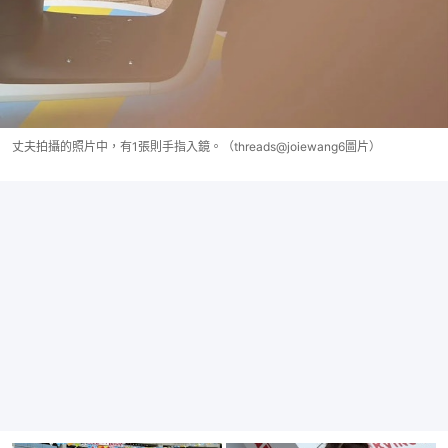
丈夫拍攝的照片中，有1張則手指入鏡。（threads@joiewang6圖片）