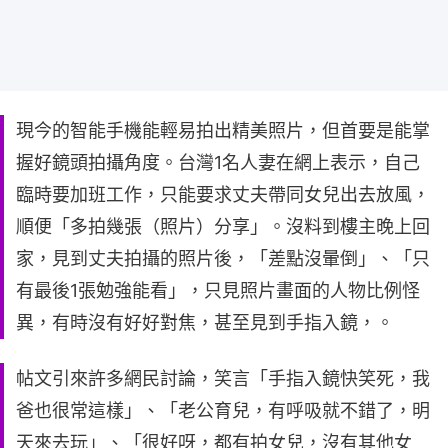
現今的智能手機能輕易拍出精美照片，但首要是能掌
握好鏡頭拍攝角度。台灣1名人妻在網上表示，自己
臨時要加班工作，只能要求丈夫帶同女兒出去放風，
順便「多拍幾張（照片）分享」。沒料到樓主晚上回
家，見到丈夫拍攝的照片後，「差點沒暈倒」、「只
有最後1張勉強能看」，只見照片畫面的人物比例怪
異，有時沒有好好對焦，甚至見到手指入鏡，。
帖文引來許多網民討論，笑言「手指入鏡快笑死，我
爸也很常這樣」、「老公育兒，有呼吸就不錯了，明
天來去玩」、「很好呀，都有拍女兒，沒有其他女