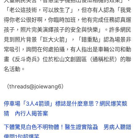
大量網民笑言「智慧型手機拍出傻瓜相機的效果」、
「老公這技術，可以放生了」，但亦有人認為「我覺
得你老公很好啊，你臨時加班，他有完成任務認真遛
孩子，照片完美演繹孩子的安全與快樂」。許多網民
見到照片背景「巨大火箭」，「錯重點」認為場景非
常吸引，詢問在何處拍攝，有人指出是車輛公司和動
畫《反斗奇兵》位於松山文創園區（通稱松菸）的聯
名活動。
（threads@joiewang6）
停車場「3人4箭頭」標誌是什麼意思？網民爆笑競
猜 內行人揭答案
下體驚見白色不明物體！醫生證實陰蝨 男病人聽錯
傻問1句超爆笑