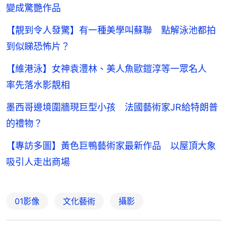
變成驚艷作品
【靚到令人發驚】有一種美學叫蘇聯 點解泳池都拍
到似睇恐怖片？
【維港泳】女神袁澧林、美人魚歐鎧淳等一眾名人
率先落水影靚相
墨西哥邊境圍牆現巨型小孩 法國藝術家JR給特朗普
的禮物？
【專訪多圖】黃色巨鴨藝術家最新作品 以屋頂大象
吸引人走出商場
01影像
文化藝術
攝影