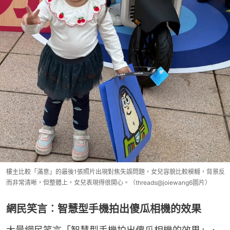
樓主比較「滿意」的最後1張照片出現對焦失誤問題，女兒容貌比較模糊，背景反
而非常清晰，但整體上，女兒表現得很開心。（threads@joiewang6圖片）
網民笑言︰智慧型手機拍出傻瓜相機的效果