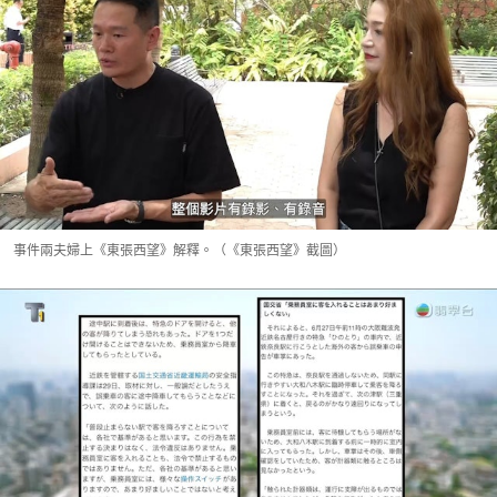
事件兩夫婦上《東張西望》解釋。（《東張西望》截圖）