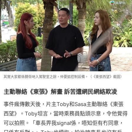
其實大家都係嬲佢哋入駕駛室之餘，仲要掂控制設備。（《東張西望》截圖）
主動聯絡《東張》解畫 訴苦遭網民網絡欺凌
事件瘋傳數天後，片主Toby和Sasa主動聯絡《東張
西望》。Toby坦言，當時乘務員點頭示意，令他覺得
可以拍照。「車長畀我signal係，唔知佢有冇同意，