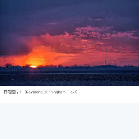
日落照片。（Raymond Cunningham Flickr）