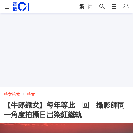
繁
|
简
藝文格物
藝文
【牛郎織女】每年等此一回 攝影師同
一角度拍攝日出染紅鐵軌