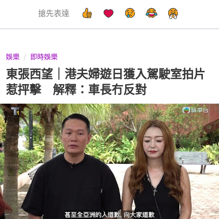
搶先表達
娛樂
即時娛樂
東張西望｜港夫婦遊日獲入駕駛室拍片
惹抨擊 解釋：車長冇反對