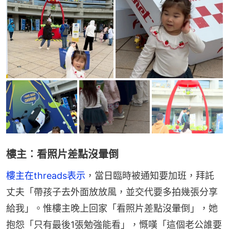
樓主︰看照片差點沒暈倒
樓主在threads表示
，當日臨時被通知要加班，拜託
丈夫「帶孩子去外面放放風，並交代要多拍幾張分享
給我」。惟樓主晚上回家「看照片差點沒暈倒」，她
抱怨「只有最後1張勉強能看」，慨嘆「這個老公誰要