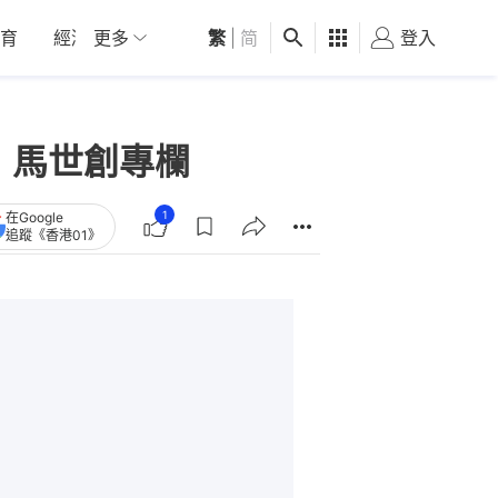
育
經濟
更多
01深圳
繁
觀點
|
简
健康
好食玩飛
登入
女
｜馬世創專欄
1
在Google
追蹤《香港01》