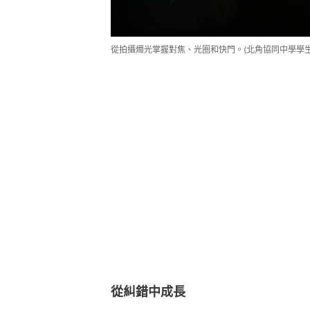
從拍攝燭光掌握對焦、光圈和快門。(北角協同中學學生
從糾錯中成長