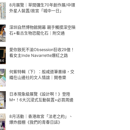
8月展覽｜草間彌生70年創作展/中環
外星人裝置/故宮「城中一日」
深圳自然博物館開幕 親手觸摸深空隕
石+看古生物恐龍化石｜附交通
愛你致死不渝Obsession狂收29億！
看女主Inde Navarrette爆紅之路
:44
何紫特輯（下）：般咸道筆墨緣，交
織在山邊社的文人情誼｜開卷樂
日本現象級展覽《設計啊！》登陸
M+！6大沉浸式互動裝置+必買周邊
8月活動｜香港故宮「法老之約」、
爆炸戲棚《我們的青春日誌》