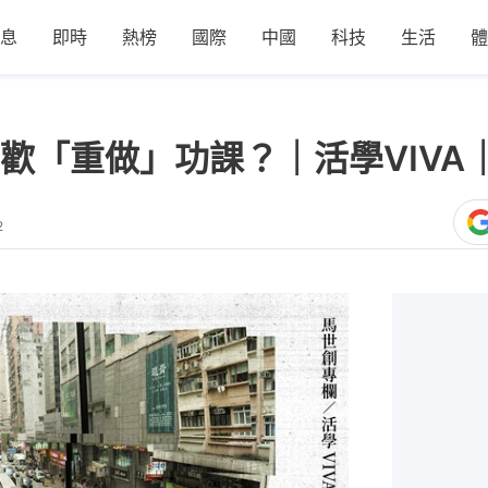
息
即時
熱榜
國際
中國
科技
生活
體
歡「重做」功課？｜活學VIVA
2