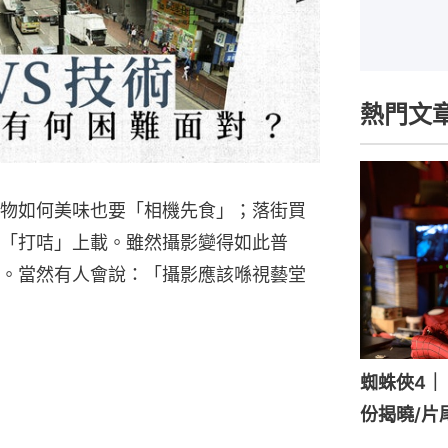
熱門文
物如何美味也要「相機先食」；落街買
「打咭」上載。雖然攝影變得如此普
。當然有人會說：「攝影應該喺視藝堂
蜘蛛俠4｜《
份揭曉/片