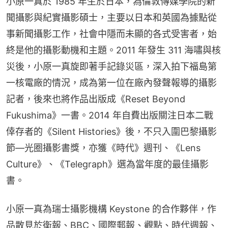
小原一真於 1985 年生於日本，為倫敦傳媒學院的新
聞攝影與紀實攝影碩士，主要以日本和英國為據點從
事新聞攝影工作，社會中隱而未顯的各式受害者，始
終是他的攝影動機和主題。2011 年發生 311 海嘯與核
災後，小原一真旋即著手記錄災區，深入拍下福島第
一核電廠的情況，成為第一位在廠內發聲報導的攝影
記者，後來也將作品出版成《Reset Beyond 
Fukushima》一書。2014 年自費出版關注日本二戰
倖存者的《Silent Histories》後，不只入圍巴黎攝影
節—光圈攝影書獎，亦獲《時代》週刊、《Lens 
Culture》、《Telegraph》選為當年度的最佳攝影
書。
小原一真為瑞士攝影機構 Keystone 的合作夥伴，作
品散見於衛報、BBC、國際郵報、觀點、時代週報、