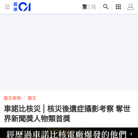
繁
|
简
藝文格物
藝文
車諾比核災 | 核災後遺症攝影考察 奪世
界新聞獎人物類首獎