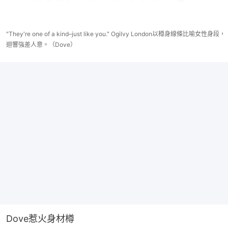
"They're one of a kind–just like you." Ogilvy London以樽身線條比喻女性身段，
迴響強差人意。（Dove）
Dove惹火身材樽