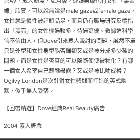
只AV、成人動漫、風月版，連娛樂版也有女性「事業
線」欣賞，可以說無論是male gaze或female gaze，
女性就是慣性被評頭品足，而且仍有職場研究反覆指
出「漂亮」的女性機遇較多，待遇更優。數據這科學
信不信由人，但Dove引來眾人聲討的問題，誠然不單
只是外型和女性身型能否歸類又或是被分成多少種的
問題，而是女性是否真的可以隨隨便便被物化？有哪
一個女人希望自己醜態盡露？又或是被比喻成樽？
Ogilvy London是次針對女性體態而打造的英式幽
默，似乎無人受落。
【回帶精選】Dove經典Real Beauty廣告
2004 素人概念