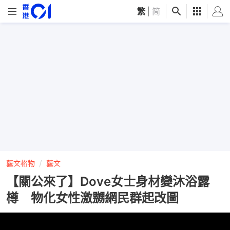
繁
|
简
藝文格物
藝文
【關公來了】Dove女士身材變沐浴露
樽 物化女性激嬲網民群起改圖