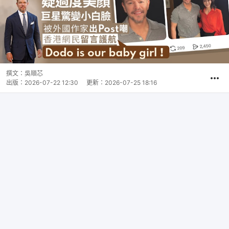
撰文：
吳順芯
出版：
2026-07-22 12:30
更新：
2026-07-25 18:16