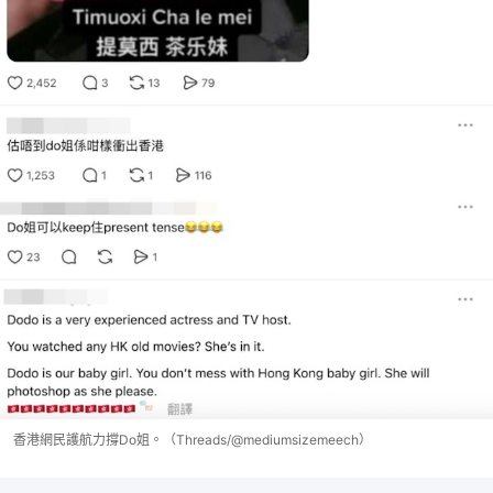
香港網民護航力撐Do姐。（Threads/@mediumsizemeech）