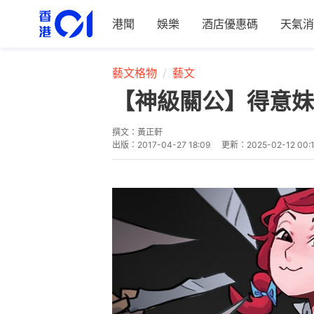
港聞
娛樂
酒店優惠碼
天氣消
藝文格物
藝文
【神級關公】得意妹
撰文：
黃正軒
出版：
2017-04-27 18:09
更新：
2025-02-12 00: