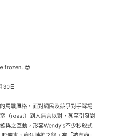
e frozen. 😎
2月30日
皮」的罵戰風格，面對網民及競爭對手踩場
（roast）到人無言以對，甚至引發對
與之互動，形容Wendy's不少秒殺式
窒人唔使本，瘋狂轉推之餘，有「被虐癖」