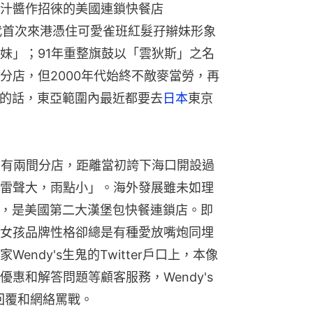
汁醬作招徠的美國連鎖快餐店
代首次來港憑住可愛雀班紅髮孖辮妹形象
妹」；91年重整旗鼓以「雲狄斯」之名
分店，但2000年代始終不敵麥當勞，再
's的話，東亞範圍內最近都要去
日本
東京
今仍只有兩間分店，距離當初誇下海口開設過
雷聲大，雨點小」。海外發展雖未如理
不小，是美國第二大漢堡包快餐連鎖店。即
女孩品牌性格卻總是有種愛放嘴炮同埋
ndy's生鬼的Twitter戶口上，本像
惠和解答問題等顧客服務，Wendy's
爆回覆和網絡罵戰。