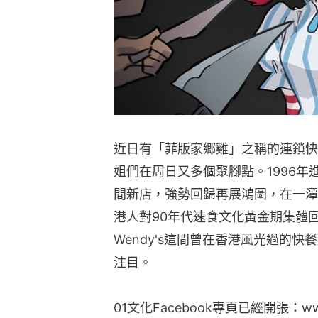
近日有「菲版家鄉雞」之稱的連鎖快餐店
姐們在周日又多個聚腳點。1996年進駐
間新店，強勢回歸再展鴻圖，在一潭
港人對90年代速食文化黃金期集體回憶
Wendy's這間曾在香港風光過的
注目。
01文化Facebook專頁已經開張：www.fa