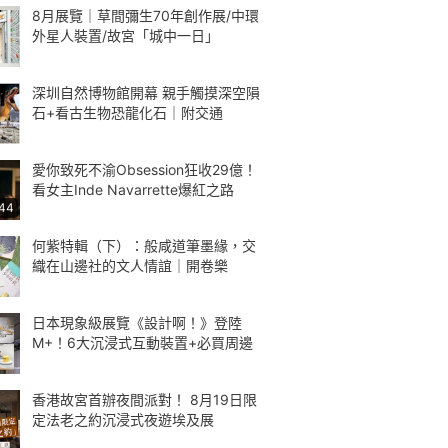
8月展覽｜草間彌生70年創作展/中環
外星人裝置/故宮「城中一日」
深圳自然博物館開幕 親手觸摸深空隕
石+看古生物恐龍化石｜附交通
愛你致死不渝Obsession狂收29億！
看女主Inde Navarrette爆紅之路
:44
何紫特輯（下）：般咸道筆墨緣，交
織在山邊社的文人情誼｜開卷樂
日本現象級展覽《設計啊！》登陸
M+！6大沉浸式互動裝置+必買周邊
香港故宮首辦夜間派對！ 8月19日限
定法老之約沉浸式夜遊埃及展