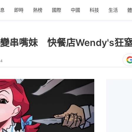
息
即時
熱榜
國際
中國
科技
生活
體
變串嘴妹 快餐店Wendy's狂
14