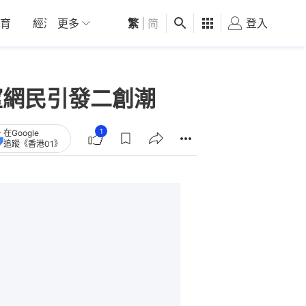
育
經濟
更多
01深圳
繁
觀點
|
简
健康
好食玩飛
登入
女
窒網民引發二創潮
1
在Google
追蹤《香港01》