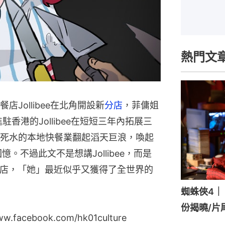
熱門文
Jollibee在北角開設新
分店
，菲傭姐
香港的Jollibee在短短三年內拓展三
死水的本地快餐業翻起滔天巨浪，喚起
。不過此文不是想講Jollibee，而是
快餐店，「她」最近似乎又獲得了全世界的
蜘蛛俠4｜《
份揭曉/片
cebook.com/hk01culture