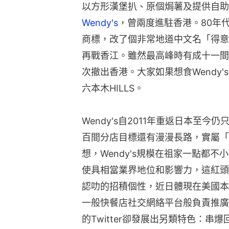
以方形漢堡扒、原個焗薯及提供自助
Wendy's
，曾兩度進駐香港。80年
商標，改了個非常地道中文名「得意
再戰香江。雖然最高峰時有成十一間
次撤出香港。大家如果想食Wendy
六本木HILLS。
Wendy's自2011年重返日本至
百間分店目標還有漫漫長路，實屬「
想，Wendy's規模在祖家一點都
使具相當業界地位和影響力，這紅頭
認叻的招積個性，近日體現在美國本家We
一般快餐店社交網絡平台般負責推廣優
的Twitter卻發展出另類特色：串