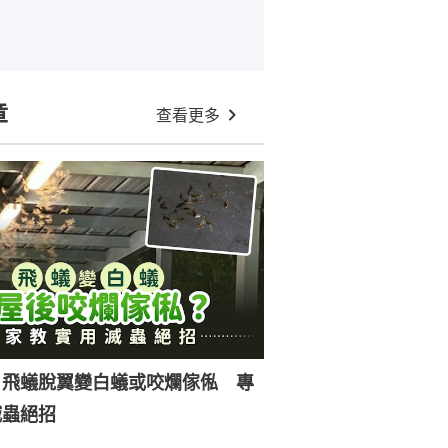
章
查看更多
｜飛蟻脫翼變白蟻或咬爛傢俬 專
滅蟲絕招