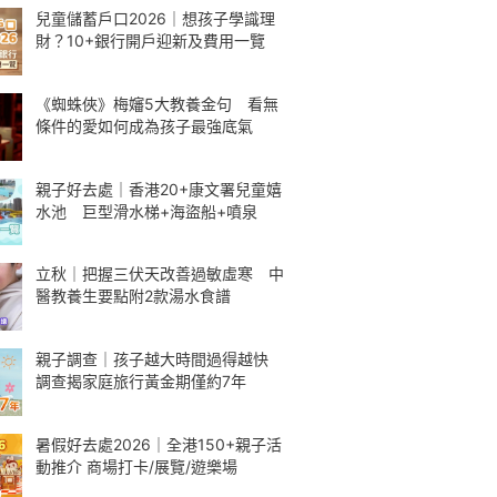
兒童儲蓄戶口2026｜想孩子學識理
財？10+銀行開戶迎新及費用一覽
《蜘蛛俠》梅嬸5大教養金句 看無
條件的愛如何成為孩子最強底氣
親子好去處｜香港20+康文署兒童嬉
水池 巨型滑水梯+海盜船+噴泉
立秋｜把握三伏天改善過敏虛寒 中
醫教養生要點附2款湯水食譜
親子調查｜孩子越大時間過得越快
調查揭家庭旅行黃金期僅約7年
暑假好去處2026｜全港150+親子活
動推介 商場打卡/展覽/遊樂場