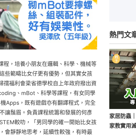
熱門文
M課程，培養小朋友在邏輯、科學、機械等
這些範疇比女仔更有優勢，但其實女孩
界婦孺福利會梁省德學校自上年政府撥出資
oding、mBot、科學等課程，有女同學
手機Apps，既有遊戲亦有翻譯程式，完全
不讓鬚眉。負責課程統籌和發展的何彥
家居防蟲
STEM較叻，「男同學的確一開始比女孩
家教實用
，會靜靜地思考，延續性較強，有時最