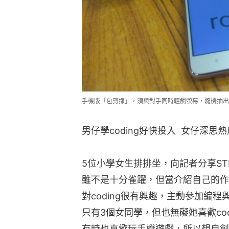
手機版「包剪揼」，須與對手同時輕觸螢幕，隨機抽出包
男仔學coding好快投入  女仔深思熟
5位小學女生排排坐，向記者分享S
雖不是十分雀躍，但當介紹自己的作
對coding很有興趣，主動參加編
只有3個女同學，但也無礙她喜歡co
有時也喜歡玩手機遊戲，所以想自創