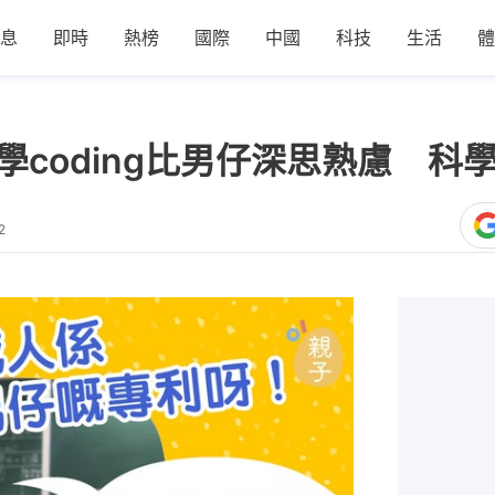
息
即時
熱榜
國際
中國
科技
生活
體
學coding比男仔深思熟慮 科
2