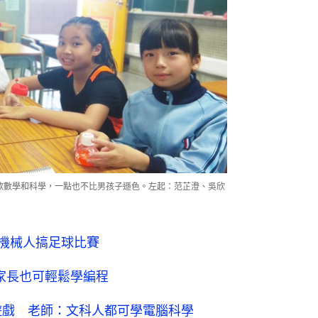
喜歡數學和科學，一點也不比男孩子遜色。左起：范芷澄、吳欣
砌機械人搞足球比賽
g：家長也可輕鬆學編程
計小遊戲 老師：文科人都可學電腦科學