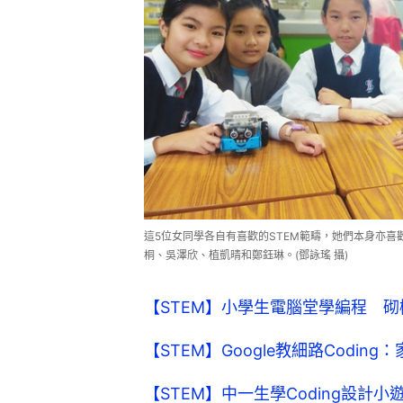
這5位女同學各自有喜歡的STEM範疇，她們本身亦
桐、吳澤欣、植凱晴和鄭鈺琳。(鄧詠瑤 攝)
【STEM】小學生電腦堂學編程 
【STEM】Google教細路Codin
【STEM】中一生學Coding設