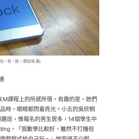
、剪、揼。(鄧詠瑤 攝)
慮
TEM課程上的所感所悟，有趣的是，她們
品時，眼睛都閃着亮光。小五的吳欣桐
程興趣班，惟報名的男生居多，14個學生中
ding，「我數學比較好，雖然不打機但
遊戲程式給自己玩。」她寫過不少程