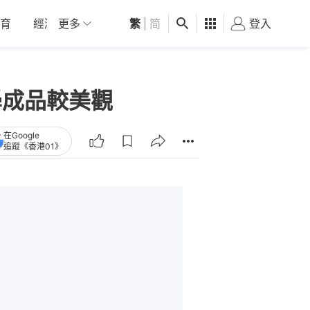
育
經濟
更多
01深圳
繁
觀點
|
简
健康
好食玩飛
登入
女
學成品較美觀
在Google
追蹤《香港01》