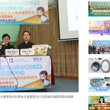
大醫學院兒科學系兒童體智及行為發展科陳鳳英臨床副教