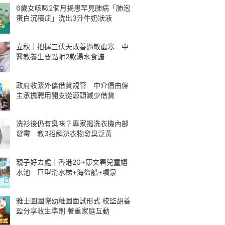
6歲女咳嗽2個月揭患罕見肺病「肺泡
蛋白沉積症」洗出3升牛奶狀液
立秋｜把握三伏天改善過敏虛寒 中
醫教養生要點附2款湯水食譜
政府收緊外傭借貸規管 中介倡由僱
主承擔聘用開支從源頭減少借貸
洗衫後仍有臭味？專家揭洗衣機內部
發霉 教3招解決衣物發臭泛黃
親子好去處｜香港20+康文署兒童嬉
水池 巨型滑水梯+海盜船+噴泉
雅士圖國際幼稚園面試形式 校監胡善
盈分享收生準則 著重家庭互動