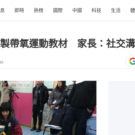
息
即時
熱榜
國際
中國
科技
生活
體
製帶氧運動教材 家長：社交溝
30