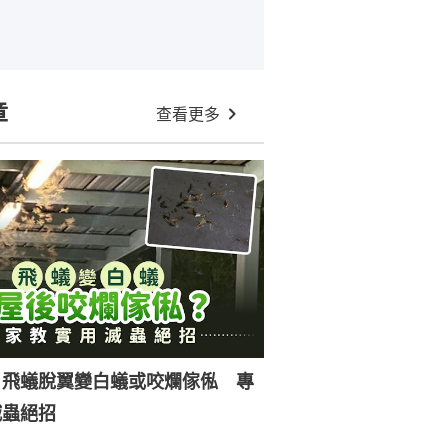
章
查看更多
｜飛蟻脫翼變白蟻或咬爛傢俬 專
滅蟲絕招