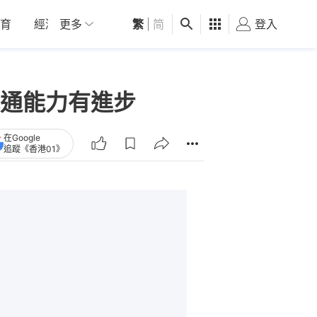
育
經濟
更多
01深圳
繁
觀點
|
简
健康
好食玩飛
登入
女
通能力有進步
在Google
追蹤《香港01》