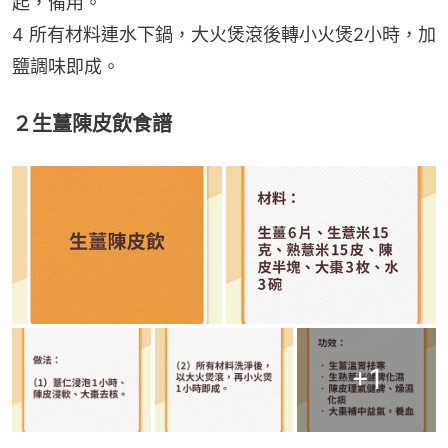
起，備用。
4 所有材料連水下鍋，大火煲滾後轉小火煲2小時，加
鹽調味即成。
２生薑陳皮飲食譜
+
1