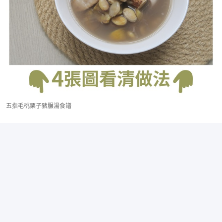
五指毛桃栗子豬𦟌湯食譜