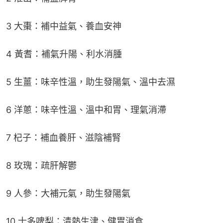
3 大棗：補中益氣、養血安神
4 黃耆：補氣升陽、利水消腫
5 生薑：味辛性溫，助生發陽氣、溫中去濕
6 洋蔥：味辛性溫、溫中和胃、理氣消滯
7 杞子：補血養肝、滋陰補腎
8 玫瑰：疏肝解鬱
9 人參：大補元氣，助生發陽氣
10 士多啤梨：清熱生津、健胃消食