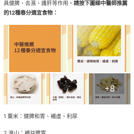
具健脾、去濕、護肝等作用。
請按下圖睇中醫師推薦
的12種春分適宜食物：
+
8
1 粟米：健脾和胃、補虛、利尿
2 淮山：補益脾胃