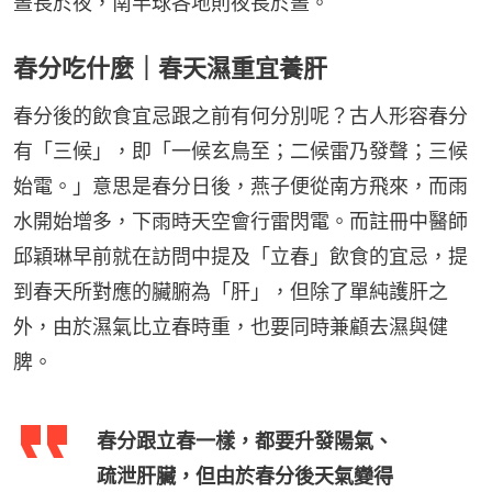
晝長於夜，南半球各地則夜長於晝。
春分吃什麼｜春天濕重宜養肝
春分後的飲食宜忌跟之前有何分別呢？古人形容春分
有「三候」，即「一候玄鳥至；二候雷乃發聲；三候
始電。」意思是春分日後，燕子便從南方飛來，而雨
水開始增多，下雨時天空會行雷閃電。而註冊中醫師
邱穎琳早前就在訪問中提及「立春」飲食的宜忌，提
到春天所對應的臟腑為「肝」，但除了單純護肝之
外，由於濕氣比立春時重，也要同時兼顧去濕與健
脾。
春分跟立春一樣，都要升發陽氣、
疏泄肝臟，但由於春分後天氣變得