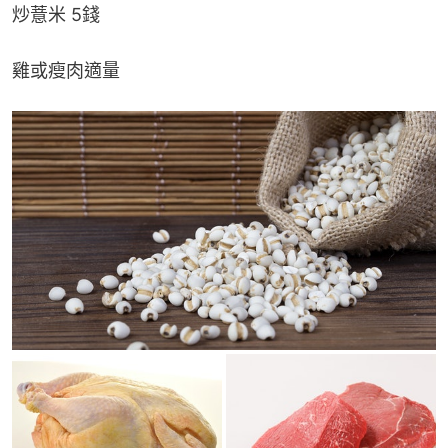
炒薏米 5錢
雞或瘦肉適量