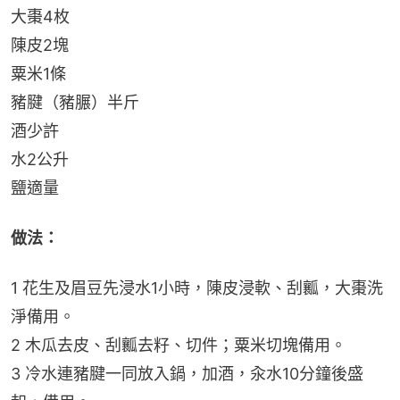
大棗4枚
陳皮2塊
粟米1條
豬腱（豬𦟌）半斤
酒少許
水2公升
鹽適量
做法：
1 花生及眉豆先浸水1小時，陳皮浸軟、刮瓤，大棗洗
淨備用。
2 木瓜去皮、刮瓤去籽、切件；粟米切塊備用。
3 冷水連豬腱一同放入鍋，加酒，汆水10分鐘後盛