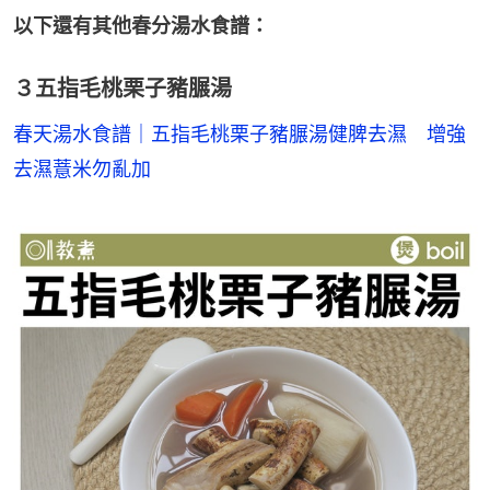
以下還有其他春分湯水食譜：
３五指毛桃栗子豬𦟌湯
春天湯水食譜｜五指毛桃栗子豬𦟌湯健脾去濕　增強
去濕薏米勿亂加