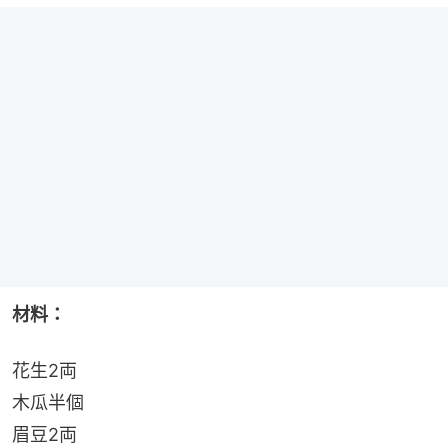
材料：
花生2両
木瓜半個
眉豆2両