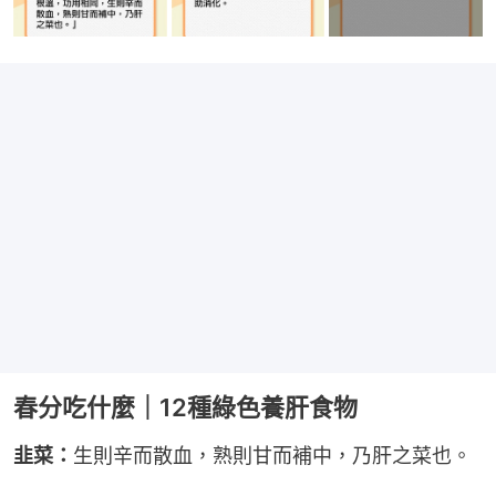
春分吃什麼｜12種綠色養肝食物
韭菜：
生則辛而散血，熟則甘而補中，乃肝之菜也。