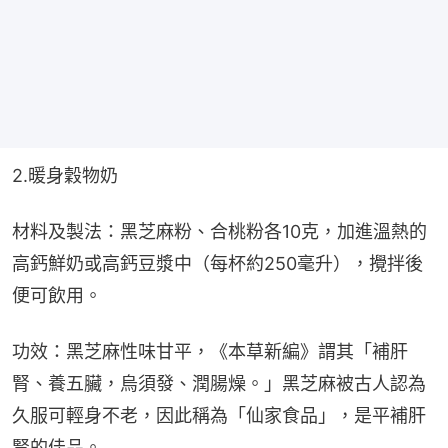
2.暖身穀物奶
材料及製法：黑芝麻粉、合桃粉各10克，加進溫熱的
高鈣鮮奶或高鈣豆漿中（每杯約250毫升），攪拌後
便可飲用。
功效：黑芝麻性味甘平，《本草新編》謂其「補肝
腎、養五臟，烏須發、潤腸燥。」黑芝麻被古人認為
久服可輕身不老，因此稱為「仙家食品」，是平補肝
腎的佳品。