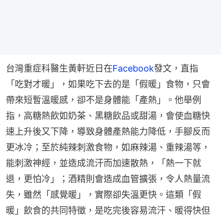
台灣重症科醫生黃軒近日在
Facebook
發文，直指
「吃對才暖」，如果吃下去的是「假暖」食物，只會
帶來短暫溫暖感，卻不是身體能「產熱」。他舉例
指，高糖熱飲如奶茶、黑糖飲品或甜湯，會使血糖快
速上升後又下降，導致身體產熱能力降低，手腳反而
更冰冷；至於純辣刺激食物，如麻辣湯、重辣湯等，
能刺激神經，並造成流汗而加速散熱，「熱一下就
退，更怕冷」；酒精則會造成血管擴張，令人熱量流
失，雖然「感覺暖」，實際卻失溫更快。這類「假
暖」飲食的共同特徵，是吃完後容易流汗、暖得快但