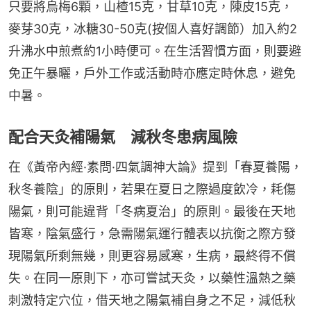
只要將烏梅6顆，山楂15克，甘草10克，陳皮15克，
麥芽30克，冰糖30-50克(按個人喜好調節）加入約2
升沸水中煎煮約1小時便可。在生活習慣方面，則要避
免正午暴曬，戶外工作或活動時亦應定時休息，避免
中暑。
配合天灸補陽氣 減秋冬患病風險
在《黃帝內經·素問·四氣調神大論》提到「春夏養陽，
秋冬養陰」的原則，若果在夏日之際過度飲冷，耗傷
陽氣，則可能違背「冬病夏治」的原則。最後在天地
皆寒，陰氣盛行，急需陽氣運行體表以抗衡之際方發
現陽氣所剩無幾，則更容易感寒，生病，最終得不償
失。在同一原則下，亦可嘗試天灸，以藥性溫熱之藥
刺激特定穴位，借天地之陽氣補自身之不足，減低秋