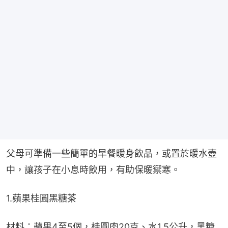
父母可準備一些簡單的早餐暖身飲品，或置於暖水壺
中，讓孩子在小息時飲用，有助保暖禦寒。
1.蘋果桂圓黑糖茶
材料：蘋果4至5個，桂圓肉20克、水1.5公升，黑糖