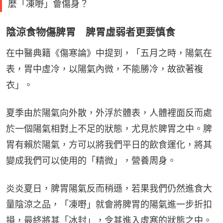
麼「凍嘢」會傷身？
陰涼食物傷脾胃 脾胃虛弱者更要慎食
在中醫典籍《傷寒論》中提到，「五月之時，陽氣在
表，胃中虛冷，以陽氣內微，不能勝冷，故欲著複
衣」。
夏季由於陽氣向外散，外浮於體表，人體裡面反而處
於一個陽氣相對上不足的狀態，尤見於脾胃之中。脾
胃有賴於陽氣，方可以將我們平日的飲食運化，將其
變成我們可以使用的「精微」，營養周身。
炎炎夏日，脾胃陽氣反而稍遜，若果我們仍然進食大
量陰涼之品，「凍嘢」就會將脾胃的陽氣進一步折扣
損，最終將其「冰封」，令其進入虛寒的狀態之中。