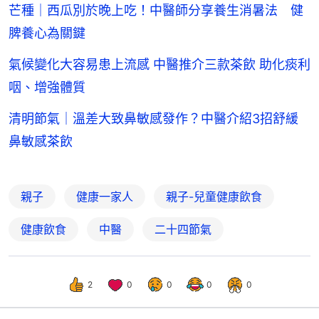
芒種｜西瓜別於晚上吃！中醫師分享養生消暑法 健
脾養心為關鍵
氣候變化大容易患上流感 中醫推介三款茶飲 助化痰利
咽、增強體質
清明節氣｜溫差大致鼻敏感發作？中醫介紹3招舒緩
鼻敏感茶飲
親子
健康一家人
親子-兒童健康飲食
健康飲食
中醫
二十四節氣
2
0
0
0
0