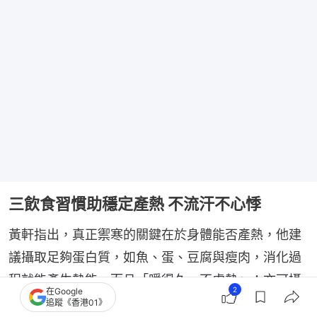
三飲食習慣助穩定產熱 不流汗不心悸
黃軒指出，真正禦寒的關鍵在於身體能否產熱，他建
議攝取足夠蛋白質，如魚、蛋、豆腐與瘦肉，消化過
程就能產生熱能，而且「暖得久、不虛熱」；亦可攝
2
在Google
取適量優質脂肪，如橄欖油、堅果及魚油，讓能量穩
追蹤《香港01》