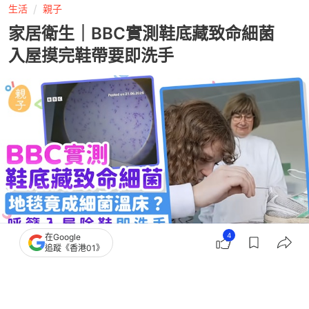
生活
親子
家居衛生｜BBC實測鞋底藏致命細菌
入屋摸完鞋帶要即洗手
4
在Google
追蹤《香港01》
撰文：
林澤鋒
出版：
2026-07-21 17:24
更新：
2026-07-21 17:40