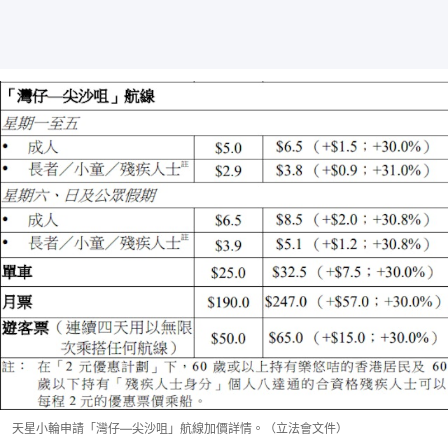
天星小輪申請「灣仔—尖沙咀」航線加價詳情。（立法會文件）