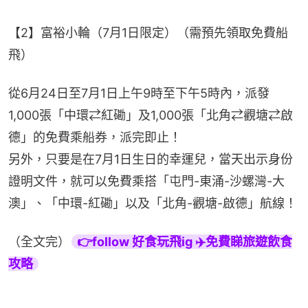
【2】富裕小輪（7月1日限定）（需預先領取免費船
飛）
從6月24日至7月1日上午9時至下午5時內，派發
1,000張「中環⇄紅磡」及1,000張「北角⇄觀塘⇄啟
德」的免費乘船券，派完即止！
另外，只要是在7月1日生日的幸運兒，當天出示身份
證明文件，就可以免費乘搭「屯門-東涌-沙螺灣-大
澳」、「中環-紅磡」以及「北角-觀塘-啟德」航線！
（全文完）
👉follow 好食玩飛ig ✈️免費睇旅遊飲食
攻略