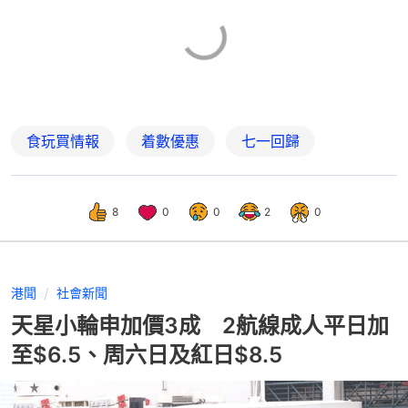
食玩買情報
着數優惠
七一回歸
8
0
0
2
0
港聞
社會新聞
天星小輪申加價3成 2航線成人平日加
至$6.5、周六日及紅日$8.5