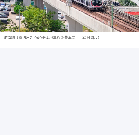
港鐵總共會送出71,000份本地單程免費車票。（資料圖片）