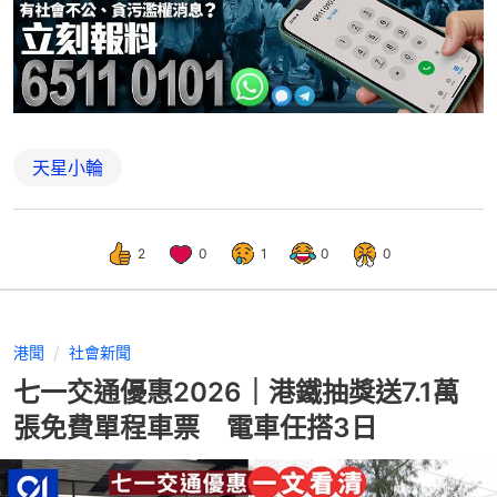
天星小輪
2
0
1
0
0
港聞
社會新聞
七一交通優惠2026｜港鐵抽獎送7.1萬
張免費單程車票 電車任搭3日