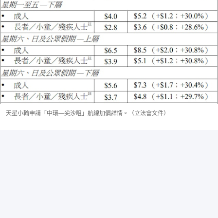
天星小輪申請「中環—尖沙咀」航線加價詳情。（立法會文件）