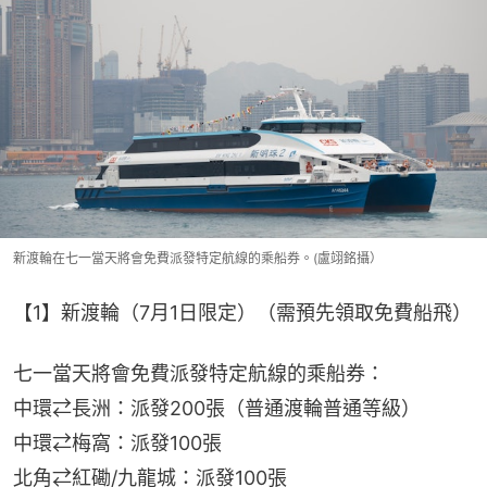
新渡輪在七一當天將會免費派發特定航線的乘船券。(盧翊銘攝）
【1】新渡輪（7月1日限定）（需預先領取免費船飛）
七一當天將會免費派發特定航線的乘船券：
中環⇄長洲：派發200張（普通渡輪普通等級）
中環⇄梅窩：派發100張
北角⇄紅磡/九龍城：派發100張