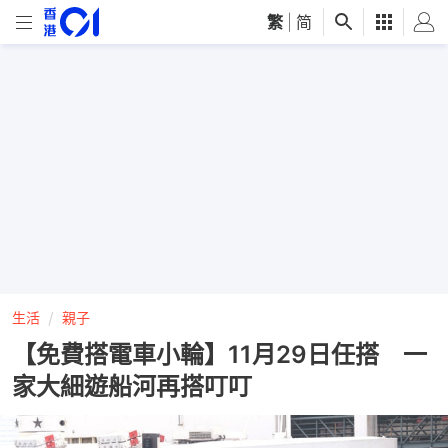
繁
|
简
生活
親子
【免費搭電車小輪】11月29日任搭 一
家大細遊船河再搭叮叮