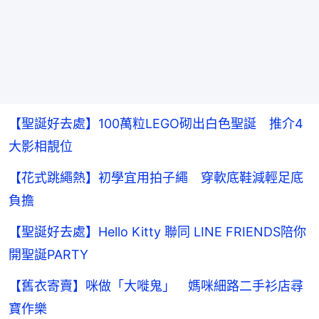
【聖誕好去處】100萬粒LEGO砌出白色聖誕 推介4
大影相靚位
【花式跳繩熱】初學宜用拍子繩 穿軟底鞋減輕足底
負擔
【聖誕好去處】Hello Kitty 聯同 LINE FRIENDS陪你
開聖誕PARTY
【舊衣寄賣】咪做「大嘥鬼」 媽咪細路二手衫店尋
寶作樂