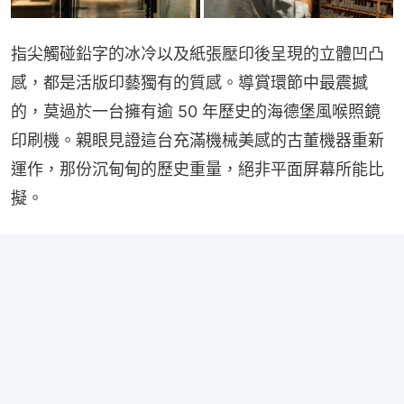
指尖觸碰鉛字的冰冷以及紙張壓印後呈現的立體凹凸
感，都是活版印藝獨有的質感。導賞環節中最震撼
的，莫過於一台擁有逾 50 年歷史的海德堡風喉照鏡
印刷機。親眼見證這台充滿機械美感的古董機器重新
運作，那份沉甸甸的歷史重量，絕非平面屏幕所能比
擬。