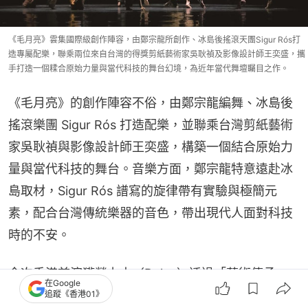
《毛月亮》雲集國際級創作陣容，由鄭宗龍所創作、冰島後搖滾天團Sigur Rós打
造專屬配樂，聯乘兩位來自台灣的得獎剪紙藝術家吳耿禎及影像設計師王奕盛，攜
手打造一個糅合原始力量與當代科技的舞台幻境，為近年當代舞壇矚目之作。
《毛月亮》的創作陣容不俗，由鄭宗龍編舞、冰島後
搖滾樂團 Sigur Rós 打造配樂，並聯乘台灣剪紙藝術
家吳耿禎與影像設計師王奕盛，構築一個結合原始力
量與當代科技的舞台。音樂方面，鄭宗龍特意遠赴冰
島取材，Sigur Rós 譜寫的旋律帶有實驗與極簡元
素，配合台灣傳統樂器的音色，帶出現代人面對科技
時的不安。
今次香港首演獲勞力士（Rolex）透過「藝術傳承・
在Google
恒動不息」計劃（Perpetual Arts Initiative）支持。
追蹤《香港01》