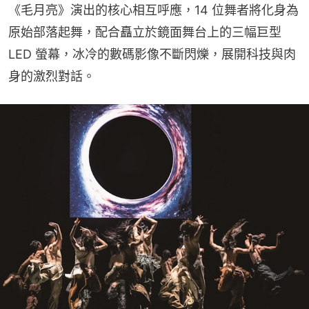
《毛月亮》演出的核心相互呼應，14 位舞者將化身為
原始部落起舞，配合矗立於鏡面舞台上的三幅巨型 
LED 螢幕，冰冷的數碼影像不斷閃爍，展開科技與肉
身的激烈對話。