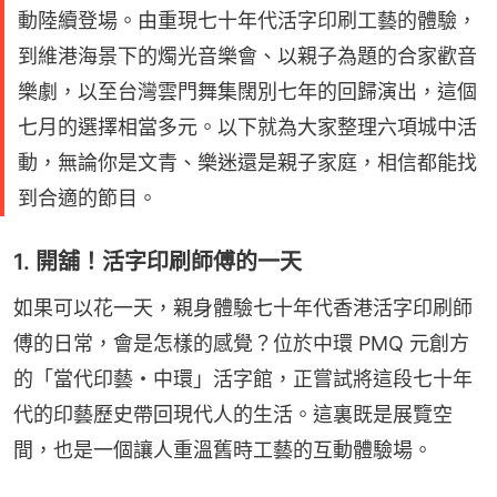
動陸續登場。由重現七十年代活字印刷工藝的體驗，
到維港海景下的燭光音樂會、以親子為題的合家歡音
樂劇，以至台灣雲門舞集闊別七年的回歸演出，這個
七月的選擇相當多元。以下就為大家整理六項城中活
動，無論你是文青、樂迷還是親子家庭，相信都能找
到合適的節目。
1. 開舖！活字印刷師傅的一天
如果可以花一天，親身體驗七十年代香港活字印刷師
傅的日常，會是怎樣的感覺？位於中環 PMQ 元創方
的「當代印藝・中環」活字館，正嘗試將這段七十年
代的印藝歷史帶回現代人的生活。這裏既是展覽空
間，也是一個讓人重溫舊時工藝的互動體驗場。