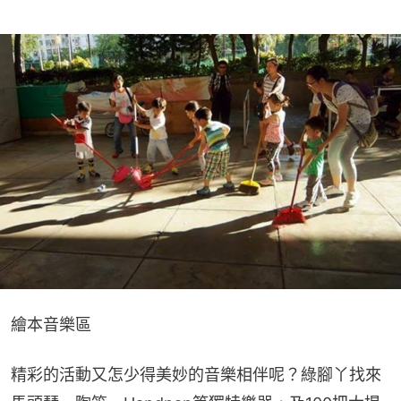
繪本音樂區
精彩的活動又怎少得美妙的音樂相伴呢？綠腳丫找來