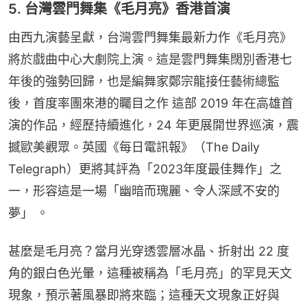
5. 台灣雲門舞集《毛月亮》香港首演
由西九演藝呈獻，台灣雲門舞集最新力作《毛月亮》
將於戲曲中心大劇院上演。這是雲門舞集闊別香港七
年後的強勢回歸，也是編舞家鄭宗龍接任藝術總監
後，首度率團來港的矚目之作 這部 2019 年在高雄首
演的作品，經歷持續進化，24 年更展開世界巡演，震
撼歐美觀眾。英國《每日電訊報》（The Daily 
Telegraph）更將其評為「2023年度最佳舞作」之
一，形容這是一場「幽暗而瑰麗、令人深感不安的
夢」 。
甚麼是毛月亮？當月光穿透雲層冰晶、折射出 22 度
角的銀白色光暈，這種被稱為「毛月亮」的罕見天文
現象，預示著風暴即將來臨；這種天文現象正好與