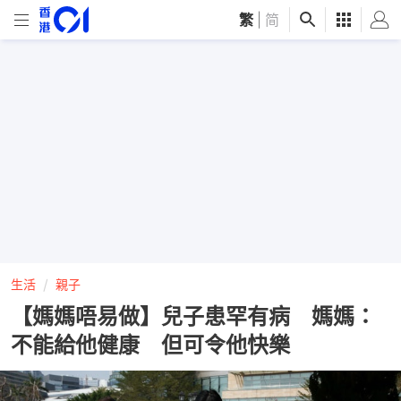
繁
|
简
生活
親子
【媽媽唔易做】兒子患罕有病 媽媽：
不能給他健康 但可令他快樂