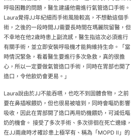
呼吸困難的問題，醫生建議他需進行氣管造口手術。
Laura覺得JJ年紀細而手術風險較高，不想動這個手
術，之後的一段時間JJ需要長時間在瑪麗院留醫，但
不幸地在他2歲時患上副流感，醫生指這次必須進行
有關手術，並立即安裝呼吸機才能夠維持生命。「當
時情況緊急，看着醫生要進行多次急救，真的很擔
心，所以一定要做氣管造口手術，同時在胃部也開了
造口，令他飲奶會更易。」
Laura說由於JJ不能吞嚥，也吃不到固體食物，之前
要在鼻插喉餵奶，但也很易被嗆到，同時會嘔奶影響
吸收，因此在胃部開了造口再用奶機餵奶，可減低嘔
奶的機會。 接受了多次手術、多次徘徊在死亡邊緣，
在JJ兩歲時才確診患上極罕有、稱為「MOPD II」的