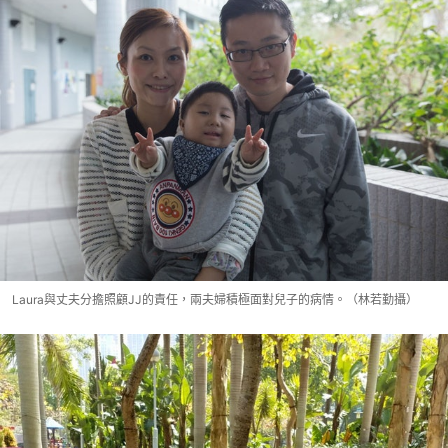
Laura與丈夫分擔照顧JJ的責任，兩夫婦積極面對兒子的病情。（林若勤攝）