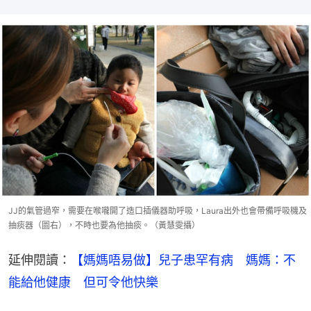
JJ的氣管過窄，需要在喉嚨開了造口插儀器助呼吸，Laura出外也會帶備呼吸機及
抽痰器（圖右），不時也要為他抽痰。（黃慧雯攝）
延伸閱讀：
【媽媽唔易做】兒子患罕有病　媽媽：不
能給他健康　但可令他快樂