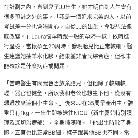
在計劃之內，直到兒子JJ出生，她才明白到人生會有
很多預計之外的事。「我是一個追求完美的人，以前
考試差一分也會唔開心，自從JJ的出生，令我想法徹
底改變。」Laura懷孕時跟一般的孕婦一樣，依時進
行產檢，當懷孕至20周時，發現胎兒比正常較細，醫
生建議她抽羊水化驗，結果並非唐氏綜合症，但卻未
能確診是什麼病症或問題。
「當時醫生有問我會否放棄胎兒，但他除了較細較
輕，器官也健全，所以我和老公也想生下他，從沒有
想過放棄這個小生命。」後來JJ在35周早產出生，體
重只有1kg，一出生即被送往NICU（新生嬰兒特別護
理及深切治療部），全身插滿喉。「他出生時除了身
體，五官也比正常BB細，樣子跟其他BB也不同，當