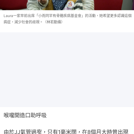
Laura一家早前出席「小而同罕有骨骼疾病基金會」的活動，她希望更多認識這個
病症，減少社會的歧視。（林若勤攝）
喉嚨開造口助呼吸
由於JJ氣管過窄，只有1毫米闊，在8個月大時曾出現