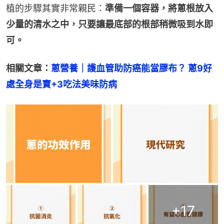
植的步驟其實非常親民：
準備一個容器，將蔥根放入
少量的清水之中，只要讓最底部的根部稍微吸到水即
可。
相關文章：
蔥營養｜護血管助防癌能當膠布？ 蔥9好
處全身是寶+3吃法美味防病
+
17