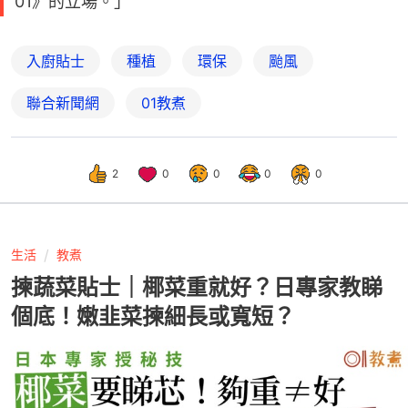
01》的立場。」
入廚貼士
種植
環保
颱風
聯合新聞網
01教煮
2
0
0
0
0
生活
教煮
揀蔬菜貼士｜椰菜重就好？日專家教睇
個底！嫩韭菜揀細長或寬短？