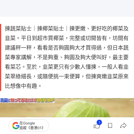
揀蔬菜貼士｜揀椰菜貼士｜揀更嫩、更好吃的椰菜及
韭菜。平日到超市買椰菜，完整或切開皆有，坊間有
建議秤一秤，看看是否夠圓夠大才買得過，但日本蔬
菜專家講解，不是夠重、夠圓及夠大便叫好，最主要
看菜芯。至於，韭菜更只有少數人懂揀，一般人看韭
菜翠綠細長，或隨便挑一束便算，但揀爽嫩韭菜原來
比想像中有趣。
1
在Google
追蹤《香港01》