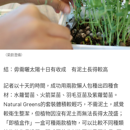
（梁蔚澄攝）
結：毋需曬太陽十日有收成　有泥土長得較高
記者以十天的時間，成功用兩款懶人包種出四種食
材：水蘿蔔苗、火箭菜苗、羽毛豆苗及紫蘿蔔苗。
Natural Greens的套裝體積較輕巧，不需泥土，感覺
較衛生整潔，但植物因沒有泥土而無法長得太茂盛；
「即植盒作」一盒可種兩款植物，可以比較不同種類