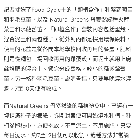
記者挑選了Food Cycle＋的「即植盒作」種紫蘿蔔苗
和羽毛豆苗，以及 Natural Greens 丹麥然綠種火箭
菜苖和水蘿蔔苖。「即植盒作」套裝內容包括蛋殼、
混合泥土和兩包種子，從外到內都是採用環保原料。
使用的花盆是從各間本地學校回收再用的餐盒，肥料
則是從麵包工場回收再用的雞蛋殻，而泥土就用上廚
餘堆肥的混合土。餐盒分成兩格，較小的種紫蘿蔔
苗，另一格種羽毛豆苗。說明書指，只要早晚澆水灌
溉，7至10天便有收成。
而Natural Greens 丹麥然綠的種植禮盒中，已經有一
塊鋪滿種子的棉紙，拆開封套便可開始澆水種植。種
植盆體積小，方便擺放，不用泥土、不用施肥，只要
每日澆水，約7至12日便可以收割，栽種方法非常簡