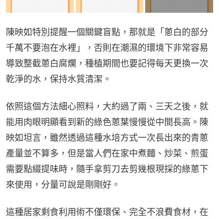
陳映如特別提醒一個關鍵盲點，那就是「蔥白的部分
千萬不要泡在水裡」，否則在潮濕的環境下非常容易
導致整截蔥白腐爛，種植期間也要記得每天更換一次
乾淨的水，保持水質清潔。
依照這個方法細心照料，大約過了兩、三天之後，就
能用肉眼明顯看到新的綠色蔥葉慢慢從中間長高。陳
映如坦言，雖然透過這種水培方式一次長出來的青蔥
產量並不算多，但是當人們在家中煮麵、炒菜、煎蛋
需要點綴提味時，隨手拿剪刀去剪幾根現採的綠蔥下
來使用，分量可說是剛剛好。
這種居家剩食利用術不僅環保、完全不浪費食材，在