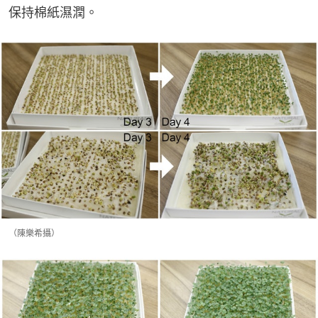
保持棉紙濕潤。
（陳樂希攝）