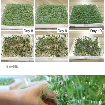
（陳樂希攝）