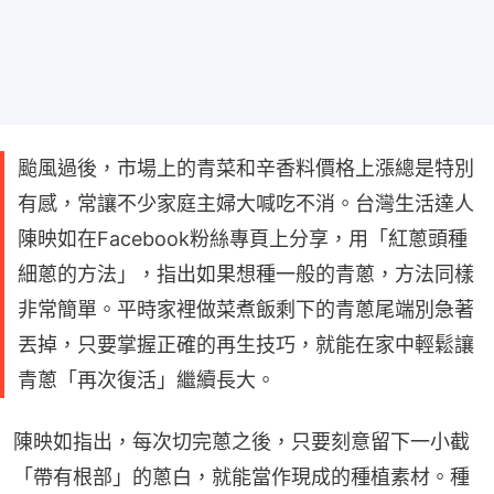
颱風過後，市場上的青菜和辛香料價格上漲總是特別
有感，常讓不少家庭主婦大喊吃不消。台灣生活達人
陳映如在Facebook粉絲專頁上分享，用「紅蔥頭種
細蔥的方法」，指出如果想種一般的青蔥，方法同樣
非常簡單。平時家裡做菜煮飯剩下的青蔥尾端別急著
丟掉，只要掌握正確的再生技巧，就能在家中輕鬆讓
青蔥「再次復活」繼續長大。
陳映如指出，每次切完蔥之後，只要刻意留下一小截
「帶有根部」的蔥白，就能當作現成的種植素材。種