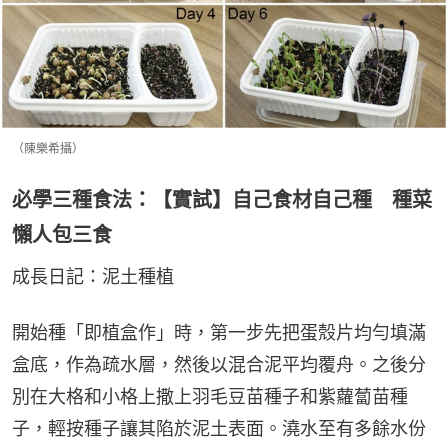
（陳樂希攝）
必學三種食法：【實試】自己食材自己種 種菜
懶人包三食
成長日記：泥土種植
開始種「即植盒作」時，第一步先把蛋殼片均勻填滿
盒底，作為疏水層，然後以混合泥平均覆舟。之後分
別在大格和小格上撒上羽毛豆苗種子和紫蘿蔔苗種
子，輕按種子讓其陷於泥土表面。澆水至有多餘水份