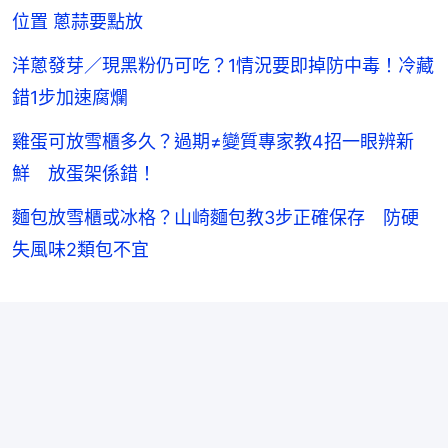
位置 蔥蒜要點放
洋蔥發芽／現黑粉仍可吃？1情況要即掉防中毒！冷藏
錯1步加速腐爛
雞蛋可放雪櫃多久？過期≠變質專家教4招一眼辨新
鮮 放蛋架係錯！
麵包放雪櫃或冰格？山崎麵包教3步正確保存 防硬
失風味2類包不宜