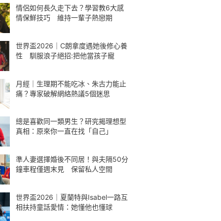
情侶如何長久走下去？學習教6大感
情保鮮技巧 維持一輩子熱戀期
世界盃2026｜C朗拿度遇她後修心養
性 馴服浪子絕招:把他當孩子寵
月經｜生理期不能吃冰、朱古力能止
痛？專家破解網絡熱議5個迷思
總是喜歡同一類男生？研究揭理想型
真相：原來你一直在找「自己」
準人妻選擇婚後不同居！與夫隔50分
鐘車程僅週末見 保留私人空間
世界盃2026｜夏蘭特與Isabel一路互
相扶持童話愛情：她懂他也懂球