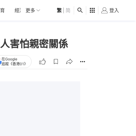
育
經濟
更多
01深圳
繁
觀點
|
简
健康
好食玩飛
登入
女
人害怕親密關係
在Google
追蹤《香港01》