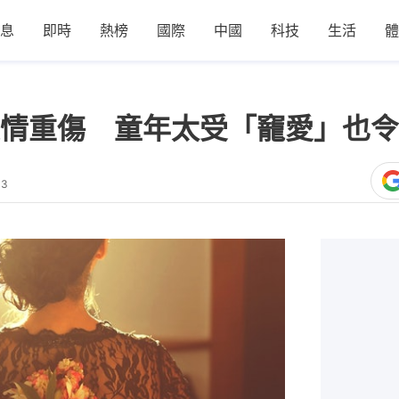
息
即時
熱榜
國際
中國
科技
生活
體
情重傷 童年太受「竉愛」也令
13