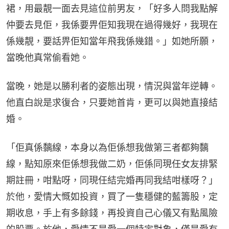
裙，用最靚一面去見這位前男友，「好多人問我點解
仲要去見佢，我係要畀佢知我現在過得幾好，我現在
係幾靚，要話畀佢知當年飛我係幾錯。」如她所願，
當晚他真常偷看她。
當晚，她是以勝利者的姿態出現，情況與當年逆轉。
他直白說是求復合，只要她首肯，更可以與她直接結
婚。
「佢真係黐線，本身以為佢係想我做第三者都夠黐
線，點知原來佢係想我做二奶，佢係同現任女友排緊
期註冊，咁點呀，同現任結完婚再同我結咁樣呀？」
於他，愛情大慨如投資，買了一隻穩健的藍籌股，定
期收息，手上有多餘錢，再投資自己心儀又有點風險