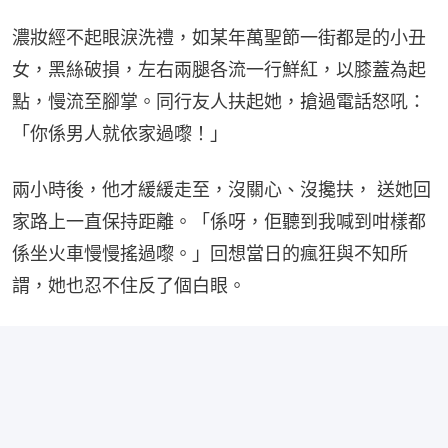
濃妝經不起眼淚洗禮，如某年萬聖節一街都是的小丑
女，黑絲破損，左右兩腿各流一行鮮紅，以膝蓋為起
點，慢流至腳掌。同行友人扶起她，搶過電話怒吼：
「你係男人就依家過嚟！」
兩小時後，他才緩緩走至，沒關心、沒攙扶， 送她回
家路上一直保持距離。「係呀，佢聽到我喊到咁樣都
係坐火車慢慢搖過嚟。」回想當日的瘋狂與不知所
謂，她也忍不住反了個白眼。