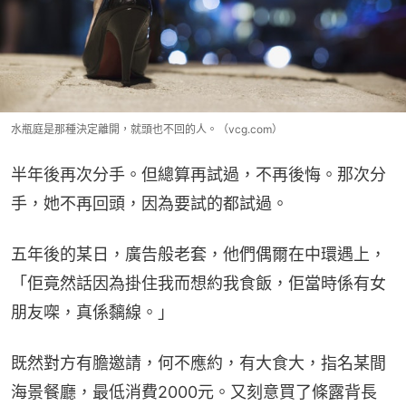
水瓶庭是那種決定離開，就頭也不回的人。（vcg.com）
半年後再次分手。但總算再試過，不再後悔。那次分
手，她不再回頭，因為要試的都試過。
五年後的某日，廣告般老套，他們偶爾在中環遇上，
「佢竟然話因為掛住我而想約我食飯，佢當時係有女
朋友㗎，真係黐線。」
既然對方有膽邀請，何不應約，有大食大，指名某間
海景餐廳，最低消費2000元。又刻意買了條露背長