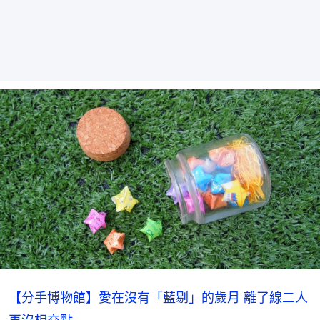
【分手博物館】愛在沒有「藍剔」的歲月 離了線二人