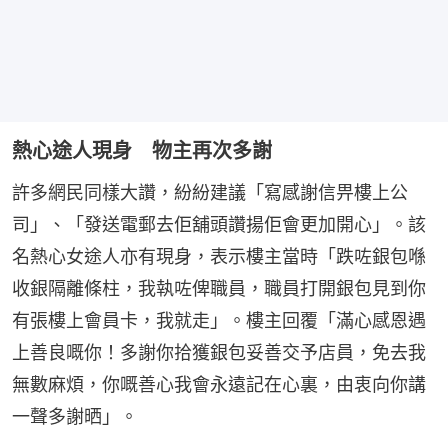
熱心途人現身 物主再次多謝
許多網民同樣大讚，紛紛建議「寫感謝信畀樓上公
司」、「發送電郵去佢舖頭讚揚佢會更加開心」。該
名熱心女途人亦有現身，表示樓主當時「跌咗銀包喺
收銀隔離條柱，我執咗俾職員，職員打開銀包見到你
有張樓上會員卡，我就走」。樓主回覆「滿心感恩遇
上善良嘅你！多謝你拾獲銀包妥善交予店員，免去我
無數麻煩，你嘅善心我會永遠記在心裏，由衷向你講
一聲多謝晒」。