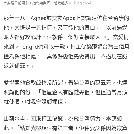
因為這位前男友，她開始飲酒，越飲越多。（vcg.com）
那年十八，Agnes於交友Apps上認識這位在台留學的
他，大慨是一見鍾情，又喜歡他的直白，「以前遇過
嘅人都好攻心計，佢就係一個好直接嘅人 。」當愛情
來到， long-d也可以一戰，打工儲錢飛過台灣三個月
僅為與他相處，「真係好愛佢先做得出，不過現在諗
返就係蠢。」
愛得連他食軟飯也沒所謂，帶過台灣的萬五元，也連
照顧他的份，「佢屋企人有匯錢畀佢，但佢通常月頭
就使晒，咁我會照顧埋佢。」
山窮水盡，回港打工儲錢，為飛台灣努力，本應如
此。「點知我發現佢有第三者，佢仲要認係因為寂寞