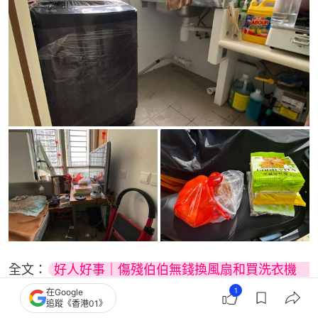
全文：
好人好事｜傷殘伯伯無錢換風扇和買洗衣機　
大埔男出錢出力獲激讚
1
在Google
追蹤《香港01》