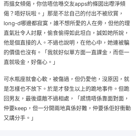
而搵女傾偈，你信唔信喺交友apps約條囡出嚟淨傾
偈？唔好玩啦。」那是不忿自己的付出不被欣賞，
long-d哪邊都寂寞，誰不想所愛的人在旁，但他的理
直氣壯令人討厭，偷食偷得如此坦白，誠如她所說，
他是個直接的人。不過也說明，在他心中，她連被騙
的價值也沒有。「我就好似單方面一直課金，而佢一
直就吸金，好傷心。」
可水瓶座就會心軟，被傷過，但仍愛他，沒原因，就
是怎樣也不放下。於是才發生以上的跪地事件。但跪
回男友，最後還敵不過相處，「感情唔係靠面對面，
仲要keep，但一分開兩地真係好難，仲要係佢好衝動
又講分手。」