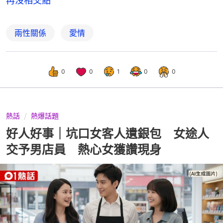
再沒相交點
兩性關係
愛情
0
0
1
0
0
熱話
熱爆話題
好人好事｜坑口女客人遺銀包 女途人
交予男店員 熱心女獲讚現身