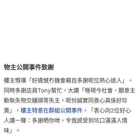
物主公開事件致謝
樓主慨嘆「好遺憾冇機會親自多謝呢位熱心途人」，
同時多謝店員Tony幫忙，大讚「喺現今社會，願意主
動執失物交舖頭等失主，呢份誠實同善心真係好珍
貴」，
樓主特意在群組公開事件
，「衷心向2位好心
人講一聲：多謝晒你哋，令我感受到坑口滿滿人情
味」。