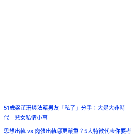
51歲梁芷珊與法籍男友「私了」分手：大是大非時
代 兒女私情小事
思想出軌 vs 肉體出軌哪更嚴重？5大特徵代表你要考