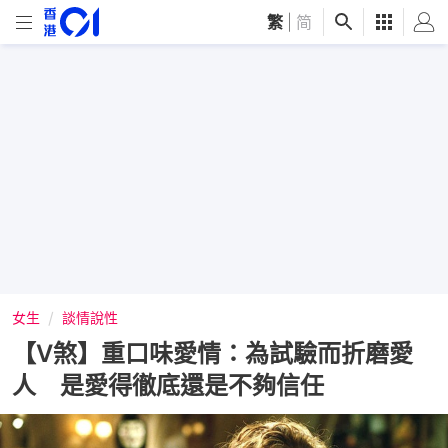
繁
|
简
女生
談情說性
【V煞】重口味愛情：為試驗而折磨愛
人 是愛得徹底還是不夠信任