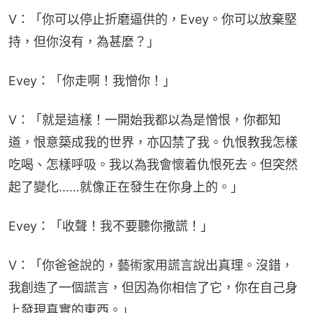
V：「你可以停止折磨逼供的，Evey。你可以放棄堅
持，但你沒有，為甚麼？」
Evey：「你走啊！我憎你！」
V：「就是這樣！一開始我都以為是憎恨，你都知
道，恨意築成我的世界，亦囚禁了我。仇恨教我怎樣
吃喝、怎樣呼吸。我以為我會懷着仇恨死去。但突然
起了變化......就像正在發生在你身上的。」
Evey：「收聲！我不要聽你撒謊！」
V：「你爸爸說的，藝術家用謊言說出真理。沒錯，
我創造了一個謊言，但因為你相信了它，你在自己身
上發現真實的東西。」