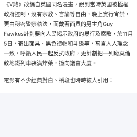
《V煞》改編自英國同名漫畫，說到當時英國被極權
政府控制，沒有宗教、言論等自由，晚上實行宵禁，
更由秘密警察執法，而戴著面具的男主角Guy 
Fawkes計劃要向人民揭示政府的暴行及腐敗，於11月
5日，寄出面具、黑色禮帽和斗篷等，寓言人人理念
一致，呼籲人民一起反抗政府，更計劃把一列廢棄倫
敦地鐵列車裝滿炸藥，撞向議會大廈。
電影有不少經典對白、橋段也時時被人引用：