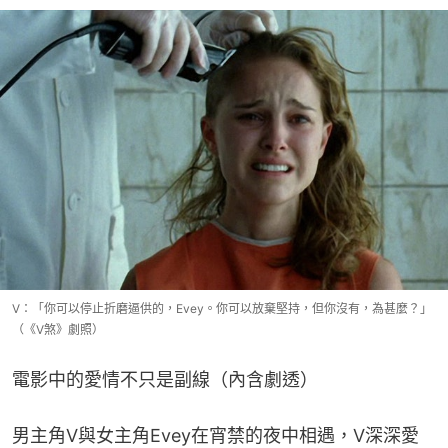
V：「你可以停止折磨逼供的，Evey。你可以放棄堅持，但你沒有，為甚麼？」
（《V煞》劇照）
電影中的愛情不只是副線（內含劇透）
男主角V與女主角Evey在宵禁的夜中相遇，V深深愛