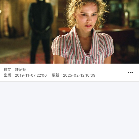
撰文：
許芷婷
出版：
2019-11-07 22:00
更新：
2025-02-12 10:39