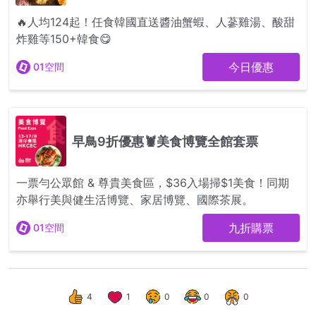
4
1
0
0
0