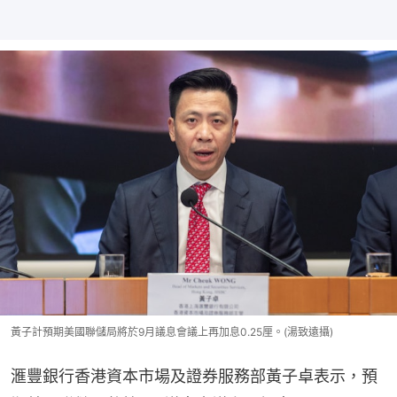
黃子計預期美國聯儲局將於9月議息會議上再加息0.25厘。(湯致遠攝)
滙豐銀行香港資本市場及證券服務部黃子卓表示，預