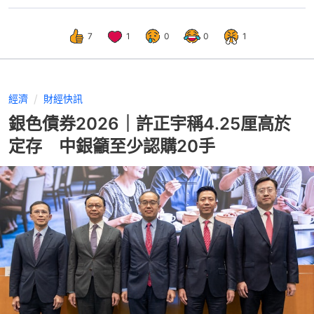
7
1
0
0
1
經濟
財經快訊
銀色債券2026｜許正宇稱4.25厘高於
定存 中銀籲至少認購20手