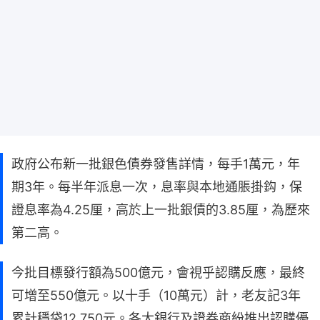
政府公布新一批銀色債券發售詳情，每手1萬元，年
期3年。每半年派息一次，息率與本地通脹掛鈎，保
證息率為4.25厘，高於上一批銀債的3.85厘，為歷來
第二高。
今批目標發行額為500億元，會視乎認購反應，最終
可增至550億元。以十手（10萬元）計，老友記3年
累計穩袋12,750元。各大銀行及證券商紛推出認購優