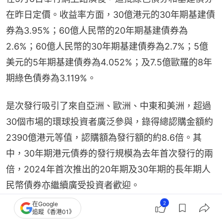
在昨日定價。收益率方面，30億港元的30年期基建債
券為3.95%；60億人民幣的20年期基建債券為
2.6%；60億人民幣的30年期基建債券為2.7%；5億
美元的5年期基建債券為4.052%；及7.5億歐羅的8年
期綠色債券為3.119%。
是次發行吸引了來自亞洲、歐洲、中東和美洲，超過
30個市場的環球投資者廣泛參與，錄得總認購金額約
2390億港元等值，認購額為發行額的約8.6倍。其
中，30年期港元債券的發行規模為去年首次發行的兩
倍，2024年首次推出的20年期及30年期的長年期人
民幣債券亦繼續廣受投資者歡迎。
2
在Google
財政司司長陳茂波表示，特區政府發行的基建債券為
追蹤《香港01》