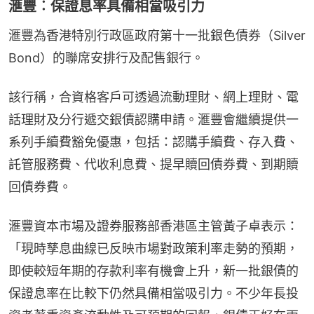
滙豐︰保證息率具備相當吸引力
滙豐為香港特別行政區政府第十一批銀色債券（Silver 
Bond）的聯席安排行及配售銀行。
該行稱，合資格客戶可透過流動理財、網上理財、電
話理財及分行遞交銀債認購申請。滙豐會繼續提供一
系列手續費豁免優惠，包括：認購手續費、存入費、
託管服務費、代收利息費、提早贖回債券費、到期贖
回債券費。
滙豐資本市場及證券服務部香港區主管黃子卓表示：
「現時孳息曲線已反映市場對政策利率走勢的預期，
即使較短年期的存款利率有機會上升，新一批銀債的
保證息率在比較下仍然具備相當吸引力。不少年長投