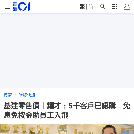
繁
|
简
經濟
財經快訊
基建零售債｜耀才﹕5千客戶已認購 免
息免按金助員工入飛