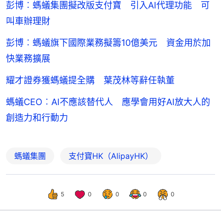
彭博︰螞蟻集團擬改版支付寶 引入AI代理功能 可
叫車辦理財
彭博︰螞蟻旗下國際業務擬籌10億美元 資金用於加
快業務擴展
耀才證券獲螞蟻提全購 葉茂林等辭任執董
螞蟻CEO︰AI不應該替代人 應學會用好AI放大人的
創造力和行動力
螞蟻集團
支付寶HK（AlipayHK）
5
0
0
0
0