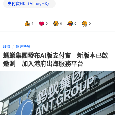
支付寶HK（AlipayHK）
4
0
0
0
0
經濟
財經快訊
螞蟻集團發布AI版支付寶 新版本已啟
邀測 加入港府出海服務平台