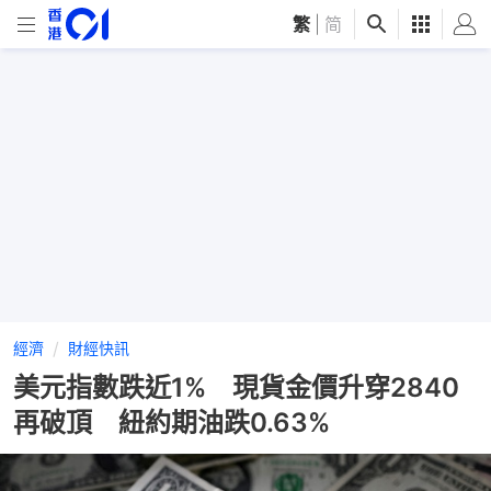
繁
|
简
經濟
財經快訊
美元指數跌近1% 現貨金價升穿2840
再破頂 紐約期油跌0.63%