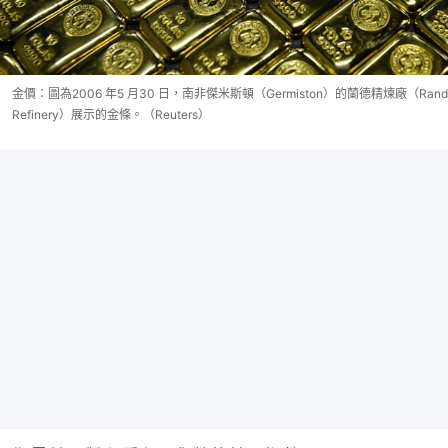
金價：圖為2006 年5 月30 日，南非傑米斯頓（Germiston）的蘭德精煉廠（Rand
Refinery）展示的金條。（Reuters）