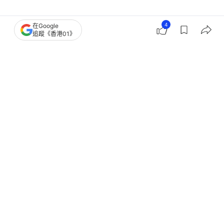
4
在Google
經濟
財經快訊
追蹤《香港01》
美元指數徘徊96水平 油價回升逾
0.5% 現貨金價漲逾1%
撰文：
蕭通
出版：
2025-07-02 04:36
更新：
2025-07-02 04:36