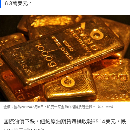
6.3萬美元。
金價：圖為2012年5月8日，印度一家金飾店裡擺放著金條。（Reuters）
國際油價下跌，紐約原油期貨每桶收報65.14美元，跌