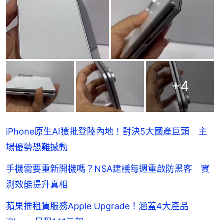
+
4
iPhone原生AI獲批登陸內地！對決5大國產巨頭 主
場優勢恐難撼動
手機需要重新開機嗎？NSA建議每週重啟防黑客 實
測效能提升真相
蘋果推租賃服務Apple Upgrade！涵蓋4大產品